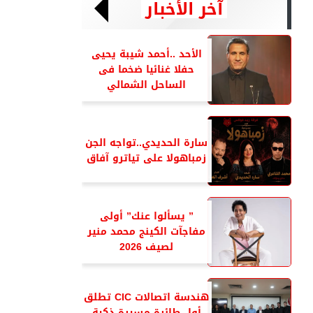
آخر الأخبار
الأحد ..أحمد شيبة يحيى
حفلا غنائيا ضخما فى
الساحل الشمالي
سارة الحديدي..تواجه الجن
زمباهولا على تياترو آفاق
” يسألوا عنك” أولى
مفاجآت الكينج محمد منير
لصيف 2026
هندسة اتصالات CIC تطلق
أول طائرة مسيرة ذكية