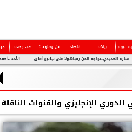
ية اليوم
رياضة
اقتصاد
فن ومنوعات
طب وصحة
الدي
دي..تواجه الجن زمباهولا على تياترو آفاق
الأحد ..أحمد شيبة يحيى
 الدوري الإنجليزي والقنوات الناقلة