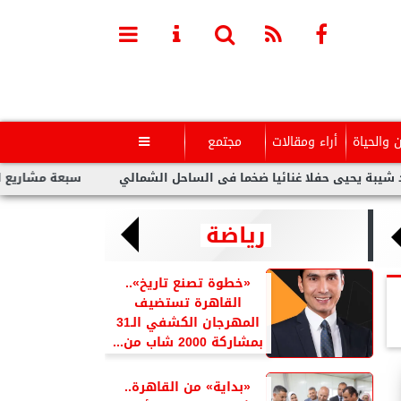
ن والحياة
أراء ومقالات
مجتمع

 حفلا غنائيا ضخما فى الساحل الشمالي
سبعة مشاريع لفنانين عرب 
رياضة
«خطوة تصنع تاريخ»..
القاهرة تستضيف
المهرجان الكشفي الـ31
بمشاركة 2000 شاب من...
«بداية» من القاهرة..