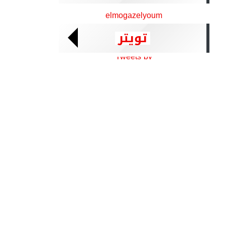
elmogazelyoum
تويتر
Tweets by