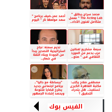
محمد سراج..يطلق ”
أحمد عمر..ضيف برنامج ”
The Acting Lab ” معمل
سعد مولعها نار ” اليوم
متكامل لفنون الأداء...
نديم سمنه: نجاح
سبعة مشاريع لفنانين
استراتيجية التصدير يبدأ
عرب بدعم من المورد
من الجودة وبناء الثقة
الثقافي فى ” صنع...
في شعار...
مصطفى صلاح يكتب:
”ببساطة مع داليا”..
مكتبة القاهرة الكبرى
برنامج اجتماعي جديد
تستغيث.. هل يتحرك
يطرح قضايا متنوعة
التحقيق ؟
ويحصد إشادة الجمهور
الفيس بوك