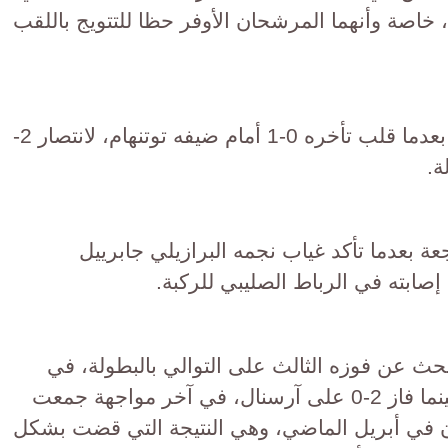
خاصة وأنهما المرشحان الأوفر حظا للتتويج باللقب
وحصل أرسنال على قوة دفع جيدة، بعدما قلب تأخره 0-1 أمام ضيفه توتنهام، لانتصار 2-
 بعدما تأكد غياب نجمه البرازيلي جابرييل
ابته في الرباط الصليبي للركبة.
بحث عن فوزه الثالث على التوالي بالبطولة، في
تكرار ما قام به الموسم الماضي، حينما فاز 2-0 على آرسنال، في آخر مواجهة جمعت
لندن في أبريل الماضي، وهي النتيجة التي قضت بشكل