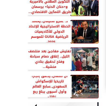
التكوين المهني بالأميرية
و«حنان الدنيا» يرسمان
طريق التمكين الاقتصادي...
د. عمرو سليمان..يعتمد
الخطة الاستراتيجية للإتحاد
الدولي للأكاديميات
الرياضية GUSA للموسم
2026-...
تفتيش مفاجئ بعد منتصف
الليل.. إغلاق حمام سباحة
وفتح تحقيق بنادي
منشية...
آل نصفان..يحقق إنجازا
تاريخيا للإسكواش
السعودى..سابع العالم
وأول آسيوى يبلغ ربع
نهائي...