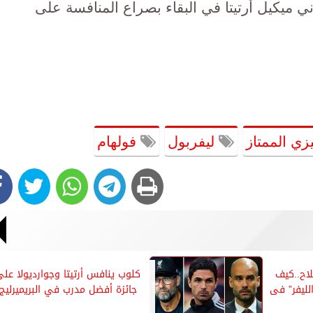
ي ميكيل أرتيتا في البقاء بصراع المنافسة على
زي الممتاز
ليفربول
فولهام
اح..كيف
كلوب ينافس أرتيتا وجوارديولا عل
لليفر” فى
جائزة أفضل مدرب في البريميرليج