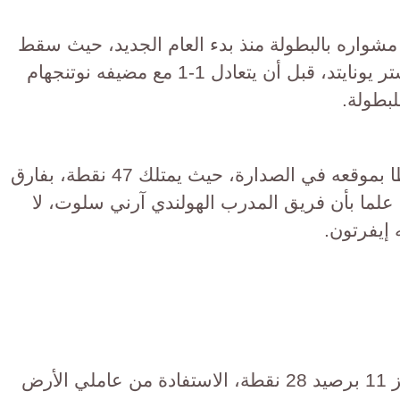
شواره بالبطولة منذ بدء العام الجديد، حيث سقط
في فخ التعادل 2-2 مع ضيفه مانشستر يونايتد، قبل أن يتعادل 1-1 مع مضيفه نوتنجهام
بطولة.
ورغم التعثر، لا يزال ليفربول محتفظا بموقعه في الصدارة، حيث يمتلك 47 نقطة، بفارق
 علما بأن فريق المدرب الهولندي آرني سلوت، لا
 إيفرتون.
فيما يحاول برينتفورد، صاحب المركز 11 برصيد 28 نقطة، الاستفادة من عاملي الأرض