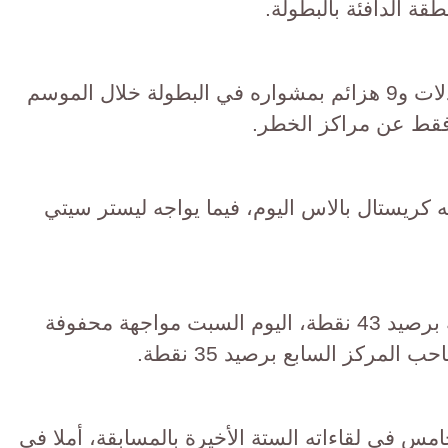
قة الدافئة بالبطولة.
وحقق برينتفورد 8 انتصارات و4 تعادلات و9 هزائم بمشواره في البطولة خلال الموسم
 كريستال بالاس اليوم، فيما يواجه ليستر سيتي
كما يخوض آرسنال، صاحب الوصافة برصيد 43 نقطة، اليوم السبت مواجهة محفوفة
لمركز السابع برصيد 35 نقطة.
س في لقاءاته الستة الأخيرة بالمسابقة، أملا في