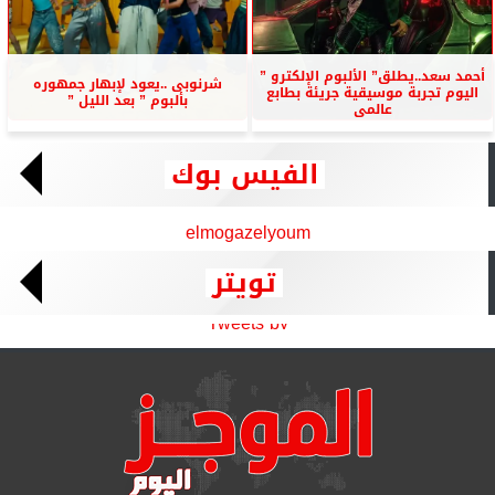
أحمد سعد..يطلق” الألبوم الإلكترو ”
شرنوبى ..يعود لإبهار جمهوره
اليوم تجربة موسيقية جريئة بطابع
بألبوم ” بعد الليل ”
عالمى
الفيس بوك
elmogazelyoum
تويتر
Tweets by