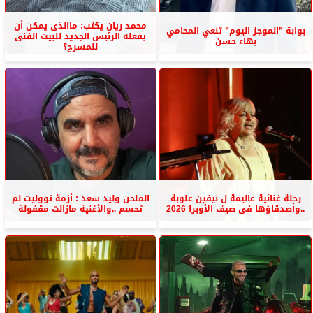
محمد ريان يكتب: ماالذى يمكن أن
بوابة ”الموجز اليوم” تنعي المحامي
يفعله الرئيس الجديد للبيت الفنى
بهاء حسن
للمسرح؟
رحلة غنائية عاليمة ل نيفين علوبة
الملحن وليد سعد : أزمة تووليت لم
..وأصدقاؤها فى صيف الأوبرا 2026
تحسم ..والأغنية مازالت مقفولة