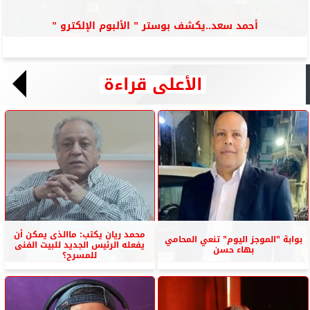
أحمد سعد..يكشف بوستر ” الألبوم الإلكترو ”
الأعلى قراءة
محمد ريان يكتب: ماالذى يمكن أن
بوابة ”الموجز اليوم” تنعي المحامي
يفعله الرئيس الجديد للبيت الفنى
بهاء حسن
للمسرح؟