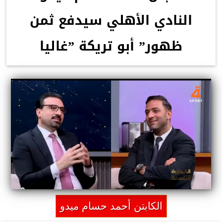
النادي الأهلي سيدفع ثمن
ظهور” أبو تريكة ”غاليا
الكابتن أحمد حسام ميدو