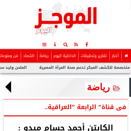
أخبار
تقارير وتحقيقات
الداخلية اليوم
رياضة
اقتصاد
فن ومنوعات
 للكشف المبكر تدعم صحة المرأة المصرية
الملحن وليد سعد : أزمة
رياضة
فى قناة” الرابعة ”العراقية..
الكابتن أحمد حسام ميدو :