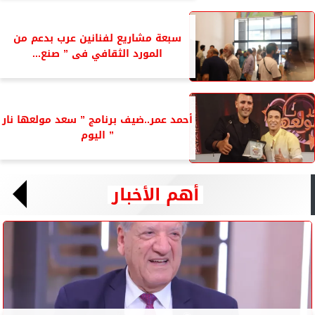
سبعة مشاريع لفنانين عرب بدعم من
المورد الثقافي فى ” صنع...
أحمد عمر..ضيف برنامج ” سعد مولعها نار
” اليوم
أهم الأخبار