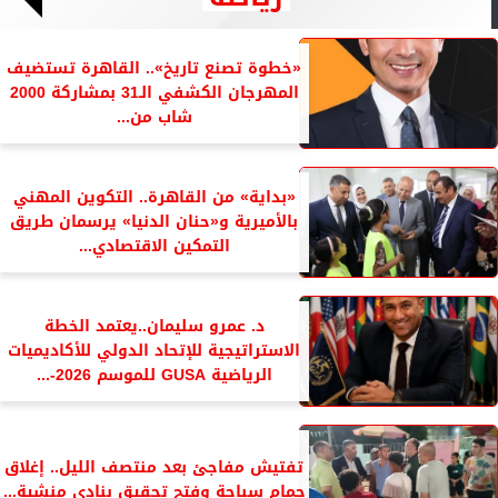
«خطوة تصنع تاريخ».. القاهرة تستضيف
المهرجان الكشفي الـ31 بمشاركة 2000
شاب من...
«بداية» من القاهرة.. التكوين المهني
بالأميرية و«حنان الدنيا» يرسمان طريق
التمكين الاقتصادي...
د. عمرو سليمان..يعتمد الخطة
الاستراتيجية للإتحاد الدولي للأكاديميات
الرياضية GUSA للموسم 2026-...
تفتيش مفاجئ بعد منتصف الليل.. إغلاق
حمام سباحة وفتح تحقيق بنادي منشية...