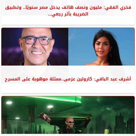
فخري الفقي: مليون ونصف هاتف يدخل مصر سنويًا.. وتطبيق
الضريبة بأثر رجعي...
أشرف عبد الباقي: كارولين عزمى..ممثلة موهوبة على المسرح