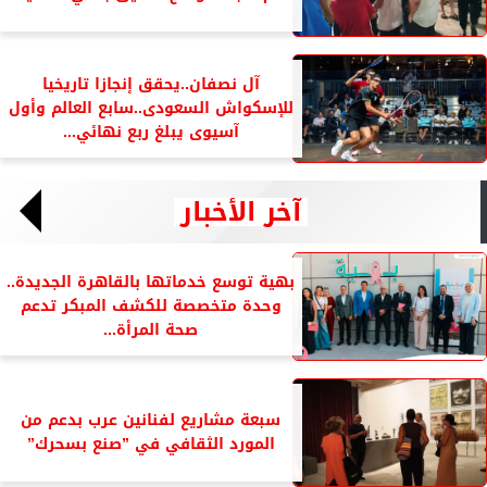
آل نصفان..يحقق إنجازا تاريخيا
للإسكواش السعودى..سابع العالم وأول
آسيوى يبلغ ربع نهائي...
آخر الأخبار
بهية توسع خدماتها بالقاهرة الجديدة..
وحدة متخصصة للكشف المبكر تدعم
صحة المرأة...
سبعة مشاريع لفنانين عرب بدعم من
المورد الثقافي في ”صنع بسحرك”