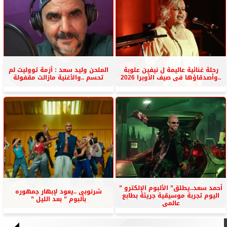
رحلة غنائية عاليمة ل نيفين علوبة
الملحن وليد سعد : أزمة تووليت لم
..وأصدقاؤها فى صيف الأوبرا 2026
تحسم ..والأغنية مازالت مقفولة
أحمد سعد..يطلق” الألبوم الإلكترو ”
شرنوبى ..يعود لإبهار جمهوره
اليوم تجربة موسيقية جريئة بطابع
بألبوم ” بعد الليل ”
عالمى