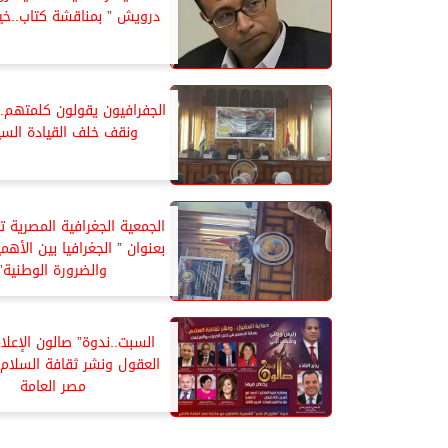
درويش ” بمناقشة كتاب..خ
الجفرافيون يقولون كلمتهم..ل
ونقف خلف القيادة السي
الجمعية الجغرافية المصرية 
بعنوان ” الجغرافيا بين الأهم
والضرورة الوطنية”
السبت..ندوة” صالون الإعلام
العقول ونشر ثقافة السلام 
مصر العامة