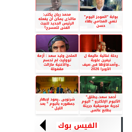
محمد ريان يكتب:
بوابة ”الموجز اليوم”
ماالذى يمكن أن يفعله
تنعي المحامي بهاء
الرئيس الجديد للبيت
حسن
الفنى للمسرح؟
رحلة غنائية عاليمة ل
الملحن وليد سعد : أزمة
نيفين علوبة
تووليت لم تحسم
..وأصدقاؤها فى صيف
..والأغنية مازالت
الأوبرا 2026
مقفولة
أحمد سعد..يطلق”
شرنوبى ..يعود لإبهار
الألبوم الإلكترو ” اليوم
جمهوره بألبوم ” بعد
تجربة موسيقية جريئة
الليل ”
بطابع عالمى
الفيس بوك