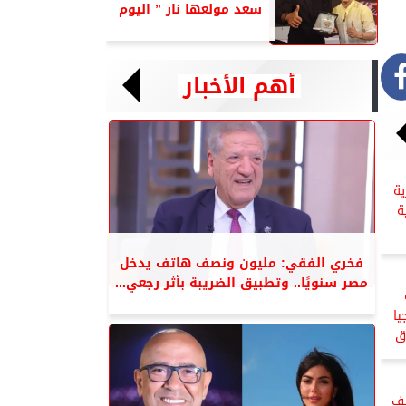
سعد مولعها نار ” اليوم
أهم الأخبار
ية
ة
فخري الفقي: مليون ونصف هاتف يدخل
مصر سنويًا.. وتطبيق الضريبة بأثر رجعي...
يا
ق
ستضيف