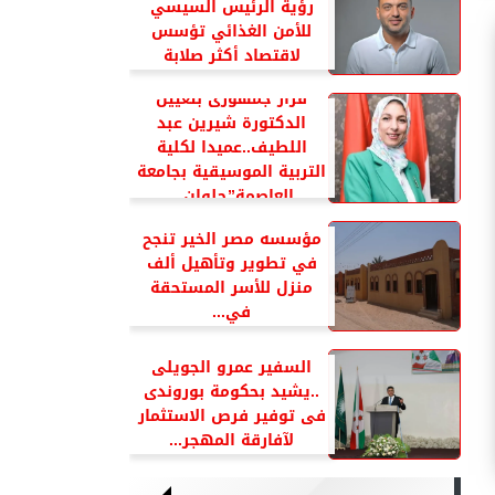
رؤية الرئيس السيسي
للأمن الغذائي تؤسس
لاقتصاد أكثر صلابة
قرار جمهورى بتعيين
الدكتورة شيرين عبد
اللطيف..عميدا لكلية
التربية الموسيقية بجامعة
العاصمة”حلوان...
مؤسسه مصر الخير تنجح
في تطوير وتأهيل ألف
منزل للأسر المستحقة
في...
السفير عمرو الجويلى
..يشيد بحكومة بوروندى
فى توفير فرص الاستثمار
لآفارقة المهجر...