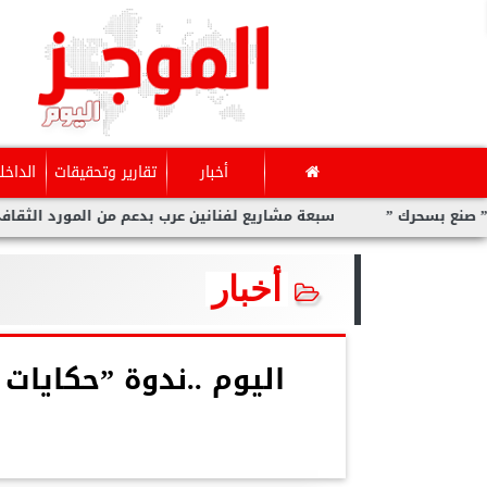
أخبار
تقارير وتحقيقات
الداخل
رك ”
سبعة مشاريع لفنانين عرب بدعم من المورد الثقافي في ”صن
أخبار
اليوم ..ندوة ”حكايات