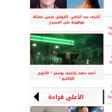
أشرف عبد الباقي: كارولين عزمى..ممثلة
موهوبة على المسرح
وة
ية
ة
أحمد سعد..يكشف بوستر ” الألبوم
الإلكترو ”
الأعلى قراءة
ية