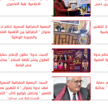
يرى حسن
الاعلامية..هبة الاباصيرى
ا للتهجير
الجمعية الجغرافية المصرية تنظم ند
اسية
بعنوان ” الجغرافيا بين الأهمية العلم
والضرورة الوطنية”
تنظم ندوة
السبت..ندوة” صالون الإعلام..حماية
ية العلمية
العقول ونشر ثقافة السلام ” بمكتب
مصر العامة
..حماية
السبت..الجمعية الجغرافية المصرية
” بمكتبة
تعقد ندوة بعنوان ” لا للتهجير نعم
للتعمير ” وتحتفل بتوقيع كتاب ” التنم
المستدامة فى سيناء”