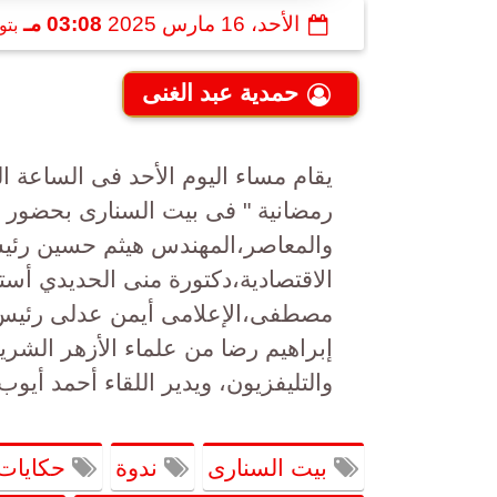
الأحد، 16 مارس 2025
03:08 مـ
بتو
حمدية عبد الغنى
يقام مساء اليوم الأحد فى الساعة ا
رمضانية " فى بيت السنارى بحضور ك
والمعاصر،المهندس هيثم حسين رئ
الاقتصادية،دكتورة منى الحديدي أستا
مصطفى،الإعلامى أيمن عدلى رئيس لج
إبراهيم رضا من علماء الأزهر الشري
والتليفزيون، ويدير اللقاء أحمد أيو
بيت السنارى
ندوة
حكايات 