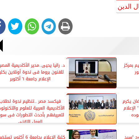
 الدين
م بمركز
د. رانيا يحيى..مدير الأكاديمية المصر
ور
للفنون بروما فى ندوة أونلاين بكلي
الإعلام جامعة ٦ أكتوبر
ضان يكرم
فيكسد مصر ..تنظيم ندوة لطلاب
الإعلام
الأكاديمية العربية للعلوم والتكنولوج
وده
لتعريفهم بأحدث التطورات فى سو
العمل التقنى
ح ”سيد
كلية الإعلام بجامعة 6 أكتوبر ت