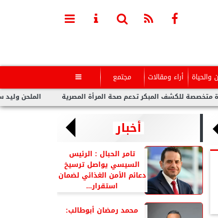
ن والحياة
أراء ومقالات
مجتمع

للكشف المبكر تدعم صحة المرأة المصرية
الملحن وليد سعد : أزمة 
أخبار
تامر الحبال : الرئيس
السيسي يواصل ترسيخ
دعائم الأمن الغذائي لضمان
استقرار...
محمد رمضان أبوطالب: