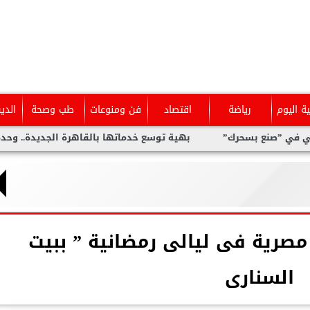
ية اليوم
رياضة
اقتصاد
فن ومنوعات
طب وصحة
الدي
ع بسحرك”
بهية توسع خدماتها بالقاهرة الجديدة.. وحدة متخصصة 
 مصرية فى ليالى رمضانية ” ببيت
السنارى