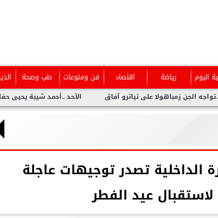
ية اليوم
رياضة
اقتصاد
فن ومنوعات
طب وصحة
الدي
ن زمباهولا على تياترو آفاق
الأحد ..أحمد شيبة يحيى حفلا غنائيا
رة الداخلية تصدر توجيهات عاجلة
لاستقبال عيد الفطر