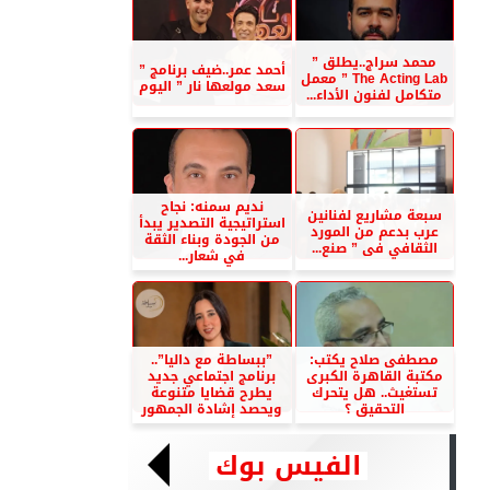
محمد سراج..يطلق ”
أحمد عمر..ضيف برنامج ”
The Acting Lab ” معمل
سعد مولعها نار ” اليوم
متكامل لفنون الأداء...
نديم سمنه: نجاح
سبعة مشاريع لفنانين
استراتيجية التصدير يبدأ
عرب بدعم من المورد
من الجودة وبناء الثقة
الثقافي فى ” صنع...
في شعار...
مصطفى صلاح يكتب:
”ببساطة مع داليا”..
مكتبة القاهرة الكبرى
برنامج اجتماعي جديد
تستغيث.. هل يتحرك
يطرح قضايا متنوعة
التحقيق ؟
ويحصد إشادة الجمهور
الفيس بوك