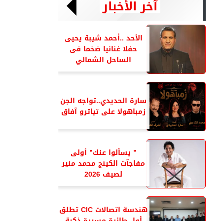
آخر الأخبار
الأحد ..أحمد شيبة يحيى
حفلا غنائيا ضخما فى
الساحل الشمالي
سارة الحديدي..تواجه الجن
زمباهولا على تياترو آفاق
” يسألوا عنك” أولى
مفاجآت الكينج محمد منير
لصيف 2026
هندسة اتصالات CIC تطلق
أول طائرة مسيرة ذكية