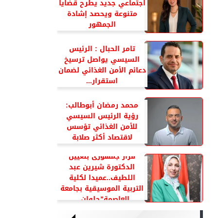
اجتماعي جديد يطرح قضايا
متنوعة ويحصد إشادة
الجمهور
تامر الحبال : الرئيس
السيسي يواصل ترسيخ
دعائم الأمن الغذائي لضمان
استقرار...
محمد رمضان أبوطالب:
رؤية الرئيس السيسي
للأمن الغذائي تؤسس
لاقتصاد أكثر صلابة
قرار جمهورى بتعيين
الدكتورة شيرين عبد
اللطيف..عميدا لكلية
التربية الموسيقية بجامعة
العاصمة”حلوان...