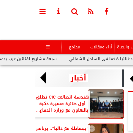
ن والحياة
أراء ومقالات
مجتمع

 ضخما فى الساحل الشمالي
سبعة مشاريع لفنانين عرب بدعم من المو
أخبار
هندسة اتصالات CIC تطلق
أول طائرة مسيرة ذكية
بالتعاون مع وزارة الدفاع...
”ببساطة مع داليا”.. برنامج