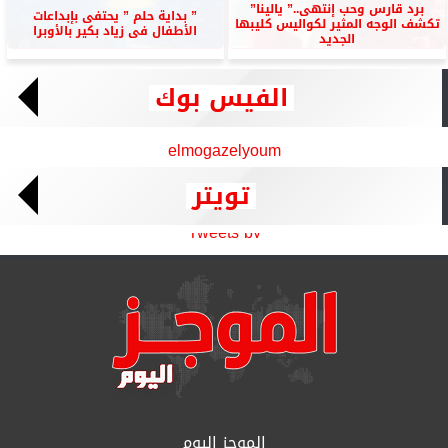
برد قارس وحب إنتهى..” يالينا”
” بداية حلم ” يحتفى بإبداعات
تكشف الوجه المثير لكواليس كليبها
الأطفال فى زياد بكير بالأوبرا
الجديد
الفيس بوك
elmogazelyoum
تويتر
Tweets by
الموجز اليوم