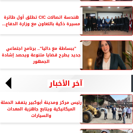
هندسة اتصالات CIC تطلق أول طائرة
مسيرة ذكية بالتعاون مع وزارة الدفاع...
”ببساطة مع داليا”.. برنامج اجتماعي
جديد يطرح قضايا متنوعة ويحصد إشادة
الجمهور
آخر الأخبار
رئيس مركز ومدينة أبوكبير يتفقد الحملة
الميكانيكية ويتابع جاهزية المعدات
والسيارات