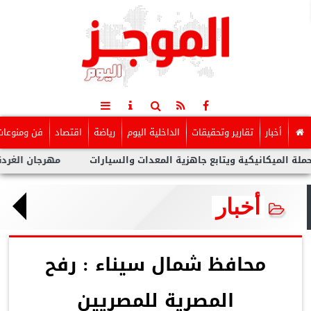
أخبار
تقارير وتحقيقات
الداخلية اليوم
رياضة
اقتصاد
فن ومنوعات
كانيكية ويتابع جاهزية المعدات والسيارات
مهرجان الغردقة لسينما
أخبار
محافظ شمال سيناء : رفح
المصرية للمصريين