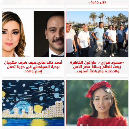
جيل جديد...
«محمود فوزي»: ماراثون القاهرة
أحمد خالد صالح..ضيف شرف مهرجان
يبعث للعالم رسالة مصر الأمن
بردية السينمائي فى دورة تحمل
والحضارة والرياضة أسلوب...
إسم والده