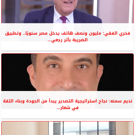
فخري الفقي: مليون ونصف هاتف يدخل مصر سنويًا.. وتطبيق
الضريبة بأثر رجعي...
نديم سمنه: نجاح استراتيجية التصدير يبدأ من الجودة وبناء الثقة
في شعار...