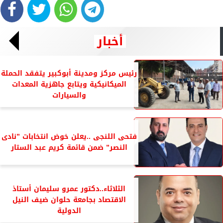
أخبار
رئيس مركز ومدينة أبوكبير يتفقد الحملة
الميكانيكية ويتابع جاهزية المعدات
والسيارات
فتحى اللنجى ..يعلن خوض انتخابات ”نادى
النصر” ضمن قائمة كريم عبد الستار
الثلاثاء..دكتور عمرو سليمان أستاذ
الاقتصاد بجامعة حلوان ضيف النيل
الدولية