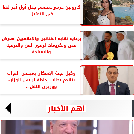
كارولين عزمي..تحسم جدل أول أجر لها
فى التمثيل
برعاية نقابة الفنانين والإعلاميين..معرض
فنى وتكريمات لرموز الفن والترفيه
والسياحة
وكيل لجنة الإسكان بمجلس النواب
يتقدم بطلب إحاطة لرئيس الوزارء
ووزيرى النقل...
أهم الأخبار