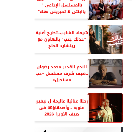
بالمسلسل الإذاعي ”
ياابنتى لا تحيرينى معك”
شيماء الشايب..تطرح أغنية
”خدلك جنب” بالتعاون مع
ريتشارد الحاج
النجم القدير محمد رضوان
..ضيف شرف مسلسل «حب
مستحيل»
رحلة غنائية عاليمة ل نيفين
علوبة ..وأصدقاؤها فى
صيف الأوبرا 2026