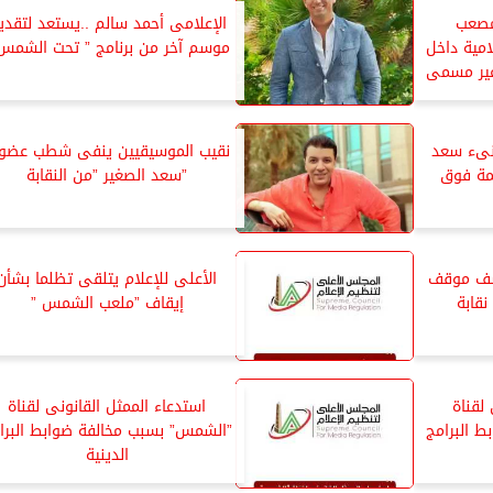
مصعب
الإعلامى أحمد سالم ..يستعد لتقدي
مية داخل
موسم آخر من برنامج ” تحت الشمس
غير مسمى
نىء سعد
نقيب الموسيقيين ينفى شطب عضوي
حمة فوق
”سعد الصغير ”من النقابة
كشف موقف
الأعلى للإعلام يتلقى تظلما بشأن
قابة
إيقاف ”ملعب الشمس ”
لقناة
استدعاء الممثل القانونى لقناة
 البرامج
”الشمس” بسبب مخالفة ضوابط البرا
الدينية