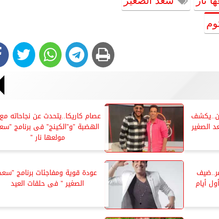
ا نار
سعد الصغير
وم
ان..يكشف
عصام كاريكا..يتحدث عن نجاحاته مع 
د الصغير
الهضبة ”و”الكينج” فى برنامج ”سع
مولعها نار ”
ر..ضيف
عودة قوية ومفاجئات برنامج ”سعد
ول أيام
الصغير ” فى حلقات العيد