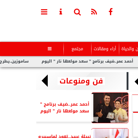
ن والحياة
أراء ومقالات
مجتمع

..ضيف برنامج ” سعد مولعها نار ” اليوم
ساموزين..يطرح ” عيشنى” 
فن ومنوعات
أحمد عمر..ضيف برنامج ”
سعد مولعها نار ” اليوم
نبيلة عبيد..تعود لماسبيرو