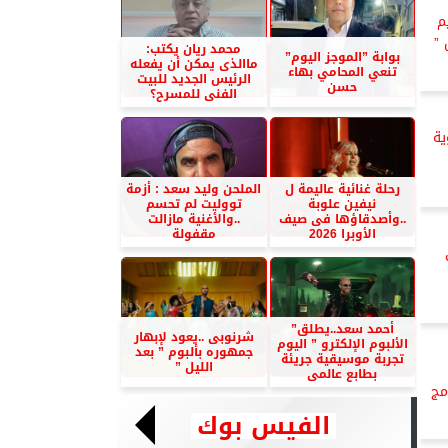
م
 ”
محمد ريان يكتب:
بوابة ”الموجز اليوم”
ماالذى يمكن أن يفعله
تنعي المحامي بهاء
الرئيس الجديد للبيت
حسن
الفنى للمسرح؟
ة
رحلة غنائية عاليمة ل
الملحن وليد سعد : أزمة
نيفين علوبة
تووليت لم تحسم
..وأصدقاؤها فى صيف
..والأغنية مازالت
الأوبرا 2026
مقفولة
أحمد سعد..يطلق”
شرنوبى ..يعود لإبهار
الألبوم الإلكترو ” اليوم
جمهوره بألبوم ” بعد
تجربة موسيقية جريئة
الليل ”
بطابع عالمى
مج
الفيس بوك