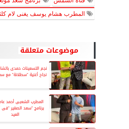
قناة الشمس
برنامج سعد مولعه
المطرب هشام يوسف يغنى لام كلث
موضوعات متعلقة
نجم التسعينات حمدى باتش
نجاح أغنية ”سطلانة” مع سع
المطرب الشعبى أحمد عام
برنامج ”سعد الصغير ”فى أ
العيد