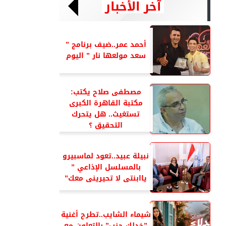
آخر الأخبار
أحمد عمر..ضيف برنامج ”
سعد مولعها نار ” اليوم
مصطفى صلاح يكتب:
مكتبة القاهرة الكبرى
تستغيث.. هل يتحرك
التحقيق ؟
نبيلة عبيد..تعود لماسبيرو
بالمسلسل الإذاعي ”
ياابنتى لا تحيرينى معك”
شيماء الشايب..تطرح أغنية
”خدلك جنب” بالتعاون مع