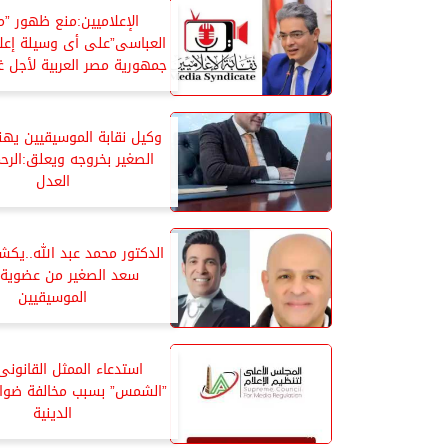
الإعلاميين:منع ظهور ”
العباسى”على أى وسيلة إعلا
جمهورية مصر العربية لأجل 
وكيل نقابة الموسيقيين يه
الصغير بخروجه ويعلق:الر
العدل
الدكتور محمد عبد الله..ي
سعد الصغير من عضوية ن
الموسيقيين
استدعاء الممثل القانونى 
”الشمس” بسبب مخالفة ضوابط
الدينية