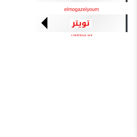
elmogazelyoum
تويتر
Tweets by