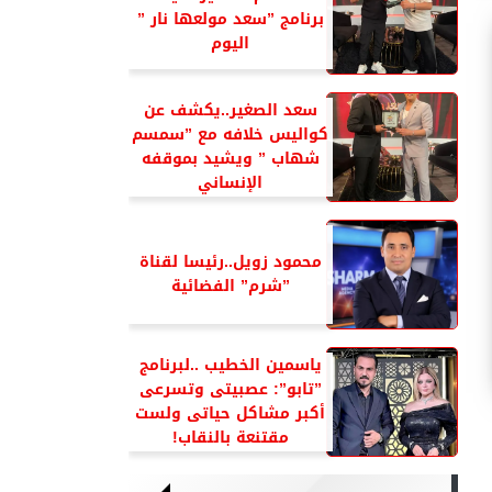
برنامج ”سعد مولعها نار ”
اليوم
سعد الصغير..يكشف عن
كواليس خلافه مع ”سمسم
شهاب ” ويشيد بموقفه
الإنساني
محمود زويل..رئيسا لقناة
”شرم” الفضائية
ياسمين الخطيب ..لبرنامج
”تابو”: عصبيتى وتسرعى
أكبر مشاكل حياتى ولست
مقتنعة بالنقاب!