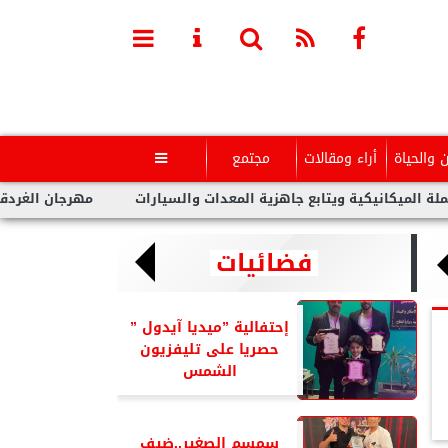
ن والحياة
أراء ومقالات
مجتمع

تابع جاهزية المعدات والسيارات
مهرجان الغردقة لسينما الشباب ي
فضائيات
إحتفالية ”ميديا آيدول ”
حصريا على تليفزيون
الشمس
سمسم الصغير..ضيف