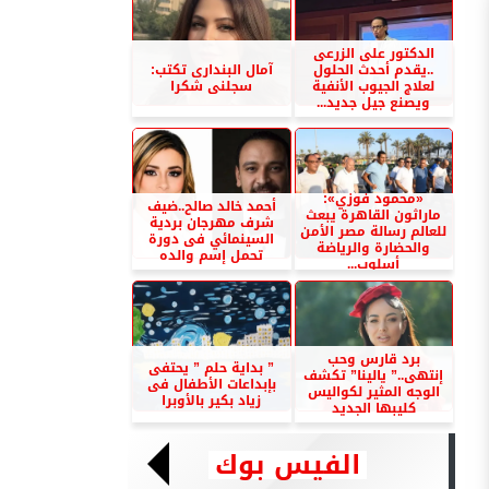
الدكتور على الزرعى
..يقدم أحدث الحلول
آمال البندارى تكتب:
لعلاج الجيوب الأنفية
سجلنى شكرا
ويصنع جيل جديد...
«محمود فوزي»:
أحمد خالد صالح..ضيف
ماراثون القاهرة يبعث
شرف مهرجان بردية
للعالم رسالة مصر الأمن
السينمائي فى دورة
والحضارة والرياضة
تحمل إسم والده
أسلوب...
برد قارس وحب
” بداية حلم ” يحتفى
إنتهى..” يالينا” تكشف
بإبداعات الأطفال فى
الوجه المثير لكواليس
زياد بكير بالأوبرا
كليبها الجديد
الفيس بوك