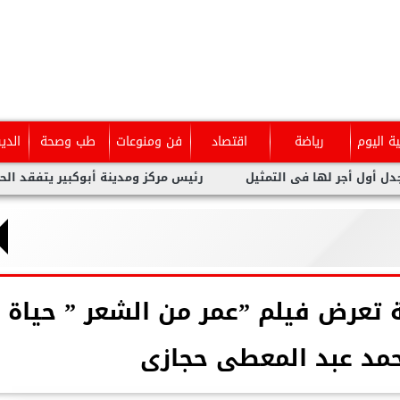
ية اليوم
رياضة
اقتصاد
فن ومنوعات
طب وصحة
الدي
 التمثيل
رئيس مركز ومدينة أبوكبير يتفقد الحملة الميكانيكية وي
ة تعرض فيلم ”عمر من الشعر ” حياة
حمد عبد المعطى حجازى