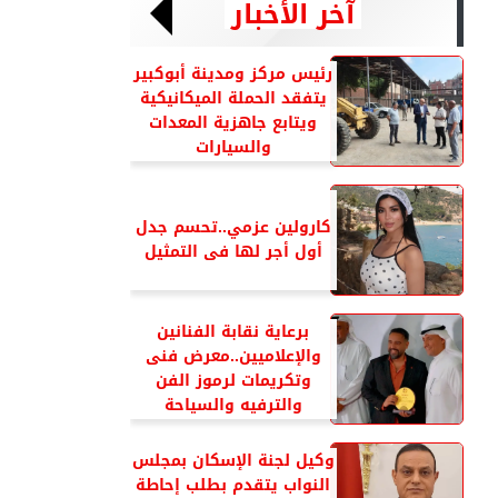
آخر الأخبار
رئيس مركز ومدينة أبوكبير
يتفقد الحملة الميكانيكية
ويتابع جاهزية المعدات
والسيارات
كارولين عزمي..تحسم جدل
أول أجر لها فى التمثيل
برعاية نقابة الفنانين
والإعلاميين..معرض فنى
وتكريمات لرموز الفن
والترفيه والسياحة
وكيل لجنة الإسكان بمجلس
النواب يتقدم بطلب إحاطة