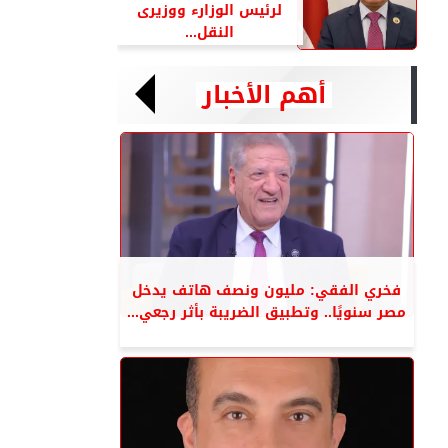
لرئيس الوزارء ووزيرى
النقل...
أهم الأخبار
فخري الفقي: مليون ونصف هاتف يدخل
مصر سنويًا.. وتطبيق الضريبة بأثر رجعي...