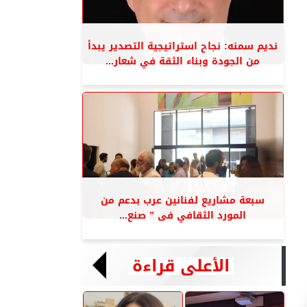
نديم سمنه: نجاح استراتيجية التصدير يبدأ
من الجودة وبناء الثقة في شعار...
سبعة مشاريع لفنانين عرب بدعم من
المورد الثقافي فى ” صنع...
الأعلى قراءة