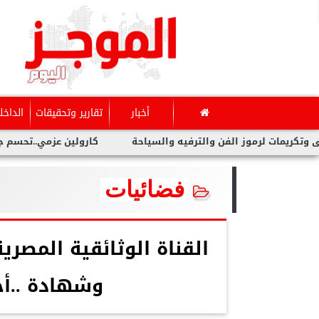
أخبار
تقارير وتحقيقات
الداخل
الفن والترفيه والسياحة
كارولين عزمي..تحسم جدل أول أجر لها فى
فضائيات
القناة الوثائقية المصري
وشهادة ..أ