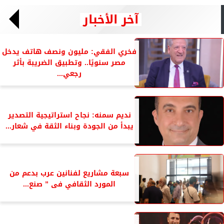
آخر الأخبار
فخري الفقي: مليون ونصف هاتف يدخل
مصر سنويًا.. وتطبيق الضريبة بأثر
رجعي...
نديم سمنه: نجاح استراتيجية التصدير
يبدأ من الجودة وبناء الثقة في شعار...
سبعة مشاريع لفنانين عرب بدعم من
المورد الثقافي فى ” صنع...