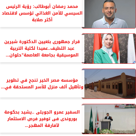
محمد رمضان أبوطالب: رؤية الرئيس
السيسي للأمن الغذائي تؤسس لاقتصاد
أكثر صلابة
قرار جمهورى بتعيين الدكتورة شيرين
عبد اللطيف..عميدا لكلية التربية
الموسيقية بجامعة العاصمة”حلوان...
مؤسسه مصر الخير تنجح في تطوير
وتأهيل ألف منزل للأسر المستحقة في...
السفير عمرو الجويلى ..يشيد بحكومة
بوروندى فى توفير فرص الاستثمار
لآفارقة المهجر...