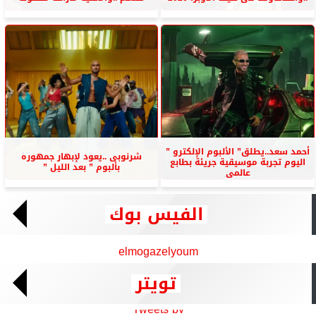
أحمد سعد..يطلق” الألبوم الإلكترو ”
شرنوبى ..يعود لإبهار جمهوره
اليوم تجربة موسيقية جريئة بطابع
بألبوم ” بعد الليل ”
عالمى
الفيس بوك
elmogazelyoum
تويتر
Tweets by