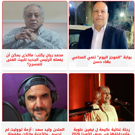
محمد ريان يكتب: ماالذى يمكن أن
بوابة ”الموجز اليوم” تنعي المحامي
يفعله الرئيس الجديد للبيت الفنى
بهاء حسن
للمسرح؟
رحلة غنائية عاليمة ل نيفين علوبة
الملحن وليد سعد : أزمة تووليت لم
..وأصدقاؤها فى صيف الأوبرا 2026
تحسم ..والأغنية مازالت مقفولة