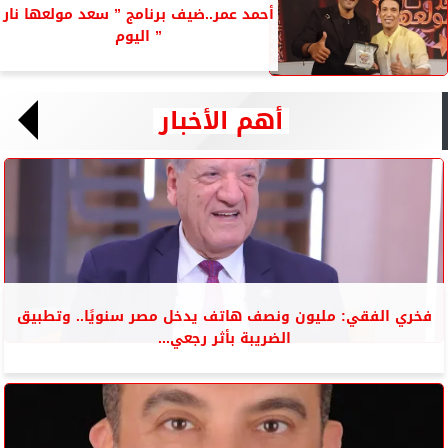
أحمد عمر..ضيف برنامج ” سعد مولعها نار
” اليوم
أهم الأخبار
فخري الفقي: مليون ونصف هاتف يدخل مصر سنويًا.. وتطبيق
الضريبة بأثر رجعي...