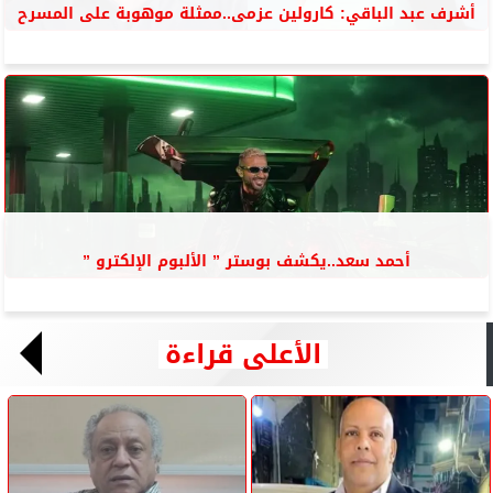
أشرف عبد الباقي: كارولين عزمى..ممثلة موهوبة على المسرح
أحمد سعد..يكشف بوستر ” الألبوم الإلكترو ”
الأعلى قراءة