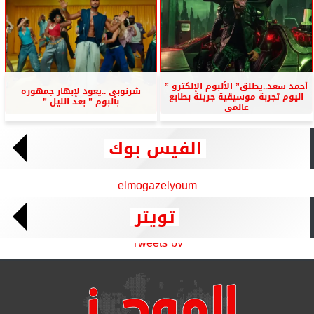
أحمد سعد..يطلق” الألبوم الإلكترو ”
شرنوبى ..يعود لإبهار جمهوره
اليوم تجربة موسيقية جريئة بطابع
بألبوم ” بعد الليل ”
عالمى
الفيس بوك
elmogazelyoum
تويتر
Tweets by