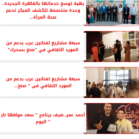
بهية توسع خدماتها بالقاهرة الجديدة..
وحدة متخصصة للكشف المبكر تدعم
صحة المرأة...
سبعة مشاريع لفنانين عرب بدعم من
المورد الثقافي في ”صنع بسحرك”
سبعة مشاريع لفنانين عرب بدعم من
المورد الثقافي فى ” صنع...
أحمد عمر..ضيف برنامج ” سعد مولعها نار
” اليوم