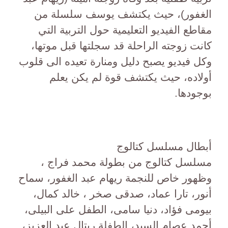
الغفور)، حيث يكتشف يوسف سلسلة من
مقاطع الفيديو التعليمية حول التربية التي
كانت زوجته الراحلة قد سجلتها قبل موتها،
وكل فيديو يصبح دليل ومنارة تعيده الى قلوب
أولاده، حيث يكتشف قوة لم يكن يعلم
بوجودها.
أبطال مسلسل كتالوج
مسلسل كتالوج من بطولة محمد فراج ،
وظهور خاص للنجمة ريهام عبد الغفور، سماح
أنور، تارا عماد، صدقى صخر ، خالد كمال،
بيومى فؤاد، دنيا سامى، الطفل على البيلى،
أحمد عصام السيد، الطفلة ريتال عبد العزيز،