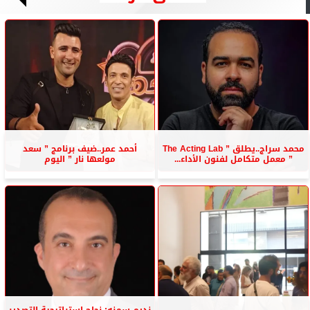
محمد سراج..يطلق ” The Acting Lab
أحمد عمر..ضيف برنامج ” سعد
” معمل متكامل لفنون الأداء...
مولعها نار ” اليوم
نديم سمنه: نجاح استراتيجية التصدير