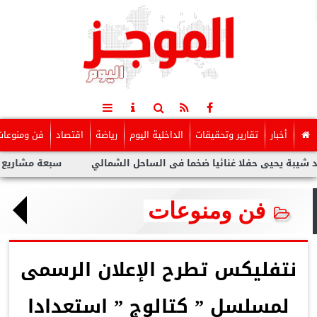
أخبار
تقارير وتحقيقات
الداخلية اليوم
رياضة
اقتصاد
فن ومنوعات
يحيى حفلا غنائيا ضخما فى الساحل الشمالي
سبعة مشاريع لفنانين 
فن ومنوعات
نتفليكس تطرح الإعلان الرسمى
لمسلسل ” كتالوج ” استعدادا