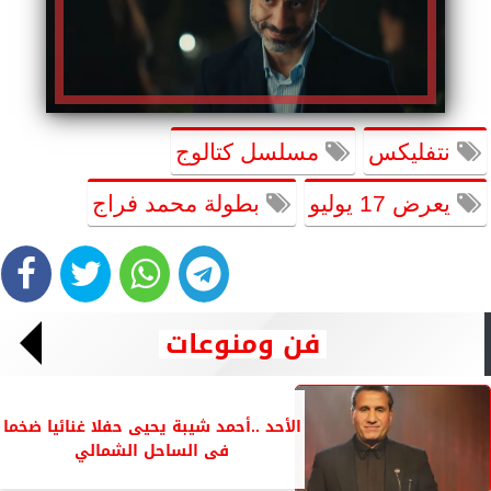
نتفليكس
مسلسل كتالوج
يعرض 17 يوليو
بطولة محمد فراج
فن ومنوعات
الأحد ..أحمد شيبة يحيى حفلا غنائيا ضخما
فى الساحل الشمالي