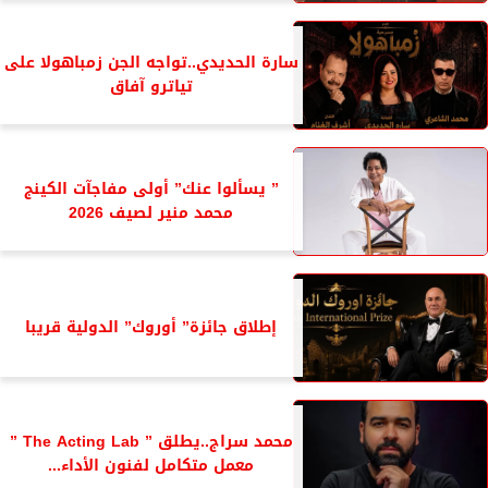
سارة الحديدي..تواجه الجن زمباهولا على
تياترو آفاق
” يسألوا عنك” أولى مفاجآت الكينج
محمد منير لصيف 2026
إطلاق جائزة” أوروك” الدولية قريبا
محمد سراج..يطلق ” The Acting Lab ”
معمل متكامل لفنون الأداء...