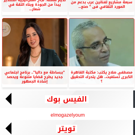
سبعة مشاريع لفنانين عرب بدعم من
يبدأ من الجودة وبناء الثقة في
المورد الثقافي فى ” صنع...
شعار...
مصطفى صلاح يكتب: مكتبة القاهرة
”ببساطة مع داليا”.. برنامج اجتماعي
الكبرى تستغيث.. هل يتحرك التحقيق
جديد يطرح قضايا متنوعة ويحصد
؟
إشادة الجمهور
الفيس بوك
elmogazelyoum
تويتر