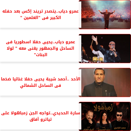
عمرو دياب..يتصدر تريند إكس بعد حفله
الكبير فى ”العلمين ”
عمرو دياب..يحيى حفلا اسطوريا فى
الساحل والجمهور يغنى معه ” لولا
البنات”
الأحد ..أحمد شيبة يحيى حفلا غنائيا ضخما
فى الساحل الشمالي
سارة الحديدي..تواجه الجن زمباهولا على
تياترو آفاق