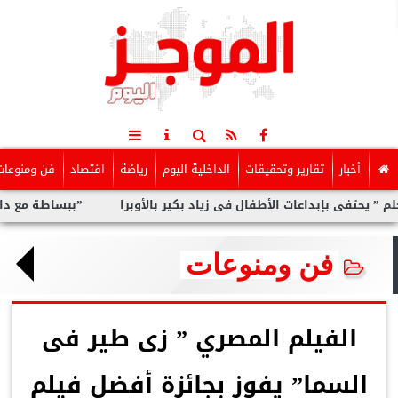
أخبار
تقارير وتحقيقات
الداخلية اليوم
رياضة
اقتصاد
فن ومنوعات
فى بإبداعات الأطفال فى زياد بكير بالأوبرا
”ببساطة مع داليا”.. ب
فن ومنوعات
الفيلم المصري ” زى طير فى
السما” يفوز بجائزة أفضل فيلم