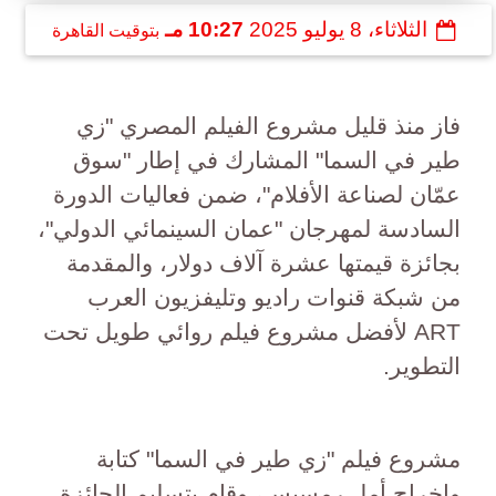
الثلاثاء، 8 يوليو 2025
10:27 مـ
بتوقيت القاهرة
فاز منذ قليل مشروع الفيلم المصري "زي
طير في السما" المشارك في إطار "سوق
عمّان لصناعة الأفلام"، ضمن فعاليات الدورة
السادسة لمهرجان "عمان السينمائي الدولي"،
بجائزة قيمتها عشرة آلاف دولار، والمقدمة
من شبكة قنوات راديو وتليفزيون العرب
ART لأفضل مشروع فيلم روائي طويل تحت
التطوير.
مشروع فيلم "زي طير في السما" كتابة
وإخراج أمل رمسيس، وقام بتسليم الجائزة