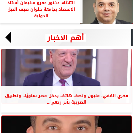
الثلاثاء..دكتور عمرو سليمان أستاذ
الاقتصاد بجامعة حلوان ضيف النيل
الدولية
أهم الأخبار
فخري الفقي: مليون ونصف هاتف يدخل مصر سنويًا.. وتطبيق
الضريبة بأثر رجعي...