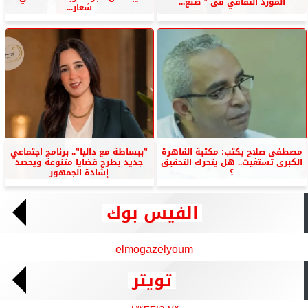
المورد الثقافي فى ” صنع...
شعار...
مصطفى صلاح يكتب: مكتبة القاهرة
”ببساطة مع داليا”.. برنامج اجتماعي
الكبرى تستغيث.. هل يتحرك التحقيق
جديد يطرح قضايا متنوعة ويحصد
؟
إشادة الجمهور
الفيس بوك
elmogazelyoum
تويتر
Tweets by