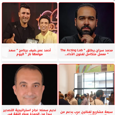
محمد سراج..يطلق ” The Acting Lab
أحمد عمر..ضيف برنامج ” سعد
” معمل متكامل لفنون الأداء...
مولعها نار ” اليوم
نديم سمنه: نجاح استراتيجية التصدير
سبعة مشاريع لفنانين عرب بدعم من
يبدأ من الجودة وبناء الثقة في