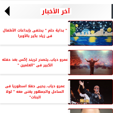
آخر الأخبار
” بداية حلم ” يحتفى بإبداعات الأطفال
فى زياد بكير بالأوبرا
عمرو دياب..يتصدر تريند إكس بعد حفله
الكبير فى ”العلمين ”
عمرو دياب..يحيى حفلا اسطوريا فى
الساحل والجمهور يغنى معه ” لولا
البنات”