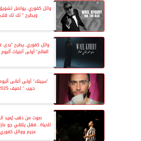
وائل كفوري..يواصل تشويق
ويطرح ” تك تك قلبى
وائل كفوري..يطرح ”بدى غ
العالم” أولى أغنيات ألبوم ”WK25
”سيبتك” أولى أغانى ألبو
حبيب ” لصيف 2025
صوت من ذهب يُعيد الد
للحياة...فهل يلتقي جو عازا
عجرم ووائل كفوري