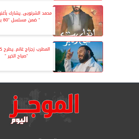
محمد الشرنوبى..يشارك بأغنية
” ضمن مسلسل ”80 باكو”
المطرب زجزاج غانم..يطرح كل
”صباح الخير ”