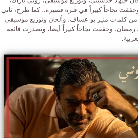
حان جيهاد حدشيتي، وتوزيع موسيقى، روني باراك،
قت نجاحاً كبيراً في فترة قصيرة.. كما طرح، ثاني
"، من كلمات منير بو عساف، وألحان وتوزيع موسيقى
رمضان، وحققت نجاحاً كبيراً أيضا، وتصدرت قائمة
عربية.