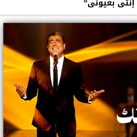
إنتى بعيونى”