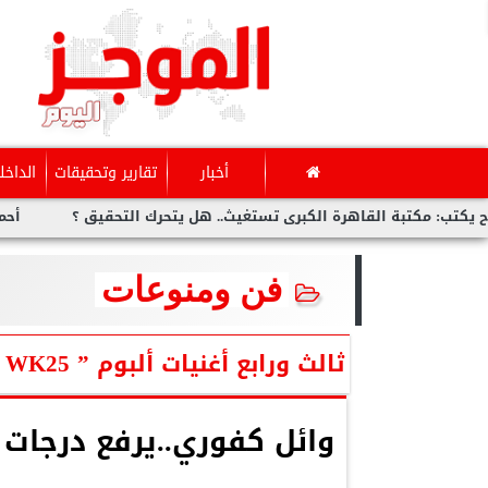
أخبار
تقارير وتحقيقات
الداخل
قاهرة الكبرى تستغيث.. هل يتحرك التحقيق ؟
أحمد عمر..ضيف برن
فن ومنوعات
ثالث ورابع أغنيات ألبوم ” WK25 ”..
وائل كفوري..يرفع درجات