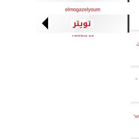
elmogazelyoum
تويتر
Tweets by
ت
”