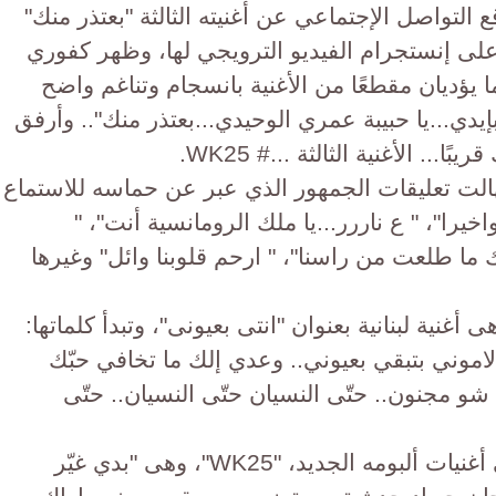
لتواصل الإجتماعي عن أغنيته الثالثة "بعتذر منك"
ى إنستجرام الفيديو الترويجي لها، وظهر كفوري
 يؤديان مقطعًا من الأغنية بانسجام وتناغم واضح
دي...يا حبيبة عمري الوحيدي...بعتذر منك".. وأرفق
ا... الأغنية الثالثة ...# WK25.
هالت تعليقات الجمهور الذي عبر عن حماسه للاستماع
خيرا"، " ع ناررر...يا ملك الرومانسية أنت"، "
ك ما طلعت من راسنا"، " ارحم قلوبنا وائل" وغيرها
 الرابعة من ألبوم" WK25"، وهى أغنية لبنانية بعنوان "انتى بعيونى"، وتبدأ كلماتها:
 لاموني بتبقي بعيوني.. وعدي إلك ما تخافي حبّك
 مجنون.. حتّى النسيان حتّى النسيان.. حتّى
يذكر أن وائل كفوري قد طرح، أولى أغنيات ألبومه الجديد، "WK25"، وهى "بدي غيّر