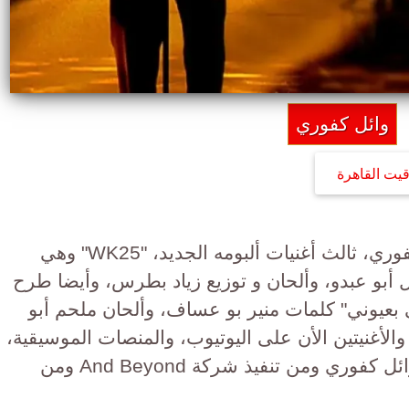
وائل كفوري
قيت القاهرة
طرح ملك الرومانسية النجم وائل كفوري، ثالث أغنيات ألبومه الجديد، "WK25" وهي
ل أبو عبدو، وألحان و توزيع زياد بطرس، وأيضا طرح
ي بعيوني" كلمات منير بو عساف، وألحان ملحم أبو
الأغنيتين الأن على اليوتيوب، والمنصات الموسيقية،
ومحطات الراديو، الألبوم من إنتاج وائل كفوري ومن تنفيذ شركة And Beyond ومن