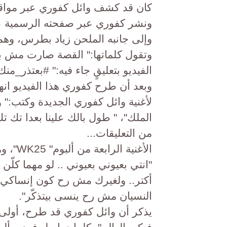
كان قد كشف وائل كفوري عبر مواقع ا
ونشر كفوري عبر صفحته الرسمية عل
وإلى جانبه الملحن زياد بطرس، وهما
وتقول كلماتها:" القصة صارت مش بإي
الفيديو بتعليقٍ جاء فيه:" #بعتذر_منك‬ قريبً
وبعد أن طرح كفوري هذا الفيديو ان
لأغنية وائل كفوري الجديدة وكتب:" وا
الملك"، " طول بالك علينا بعدا تك ت
من التعليقات...
الأغنية
"انتي بعيوني بعيوني .. لو مهما كلّن
أكتر.. ولغيرك مش رح كون إنساكي شو
النسيان مش رح ينسى بيتذكّر".