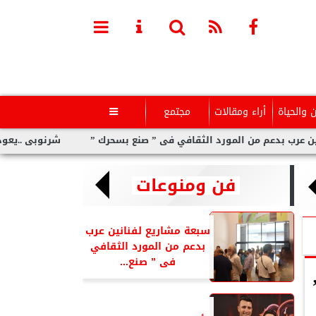
ن والحياة
أراء ومقالات
مجتمع

 المورد الثقافي فى ” صنع بسحرك ”
شرنوبى ..يعود لإبهار جمهوره 
فن ومنوعات
سبعة مشاريع لفنانين عرب
بدعم من المورد الثقافي
فى ” صنع...