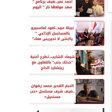
أحمد عمر..ضيف برنامج ”
سعد مولعها نار ” اليوم
نبيلة عبيد..تعود لماسبيرو
بالمسلسل الإذاعي ”
ياابنتى لا تحيرينى معك”
شيماء الشايب..تطرح أغنية
”خدلك جنب” بالتعاون مع
ريتشارد الحاج
النجم القدير محمد رضوان
..ضيف شرف مسلسل «حب
مستحيل»