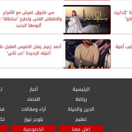
 ”إتداريت
مى فاروق..تعيش مع الأفراح
والانتعاش الفنى وتطرح ”سلطانة” 
ألبومها الجديد
يب أغنية
أحمد زعيم..يعلن الخميس المقبل ط
أغنيته الجديدة ”حب تانى”
الرئيسية
أخبار
تق
رياضة
اقتصاد
الدين والحياة
أراء ومقالات
فض
تعليم
بلوجر نيوز
تكن
اعلن معنا
الخصوصية