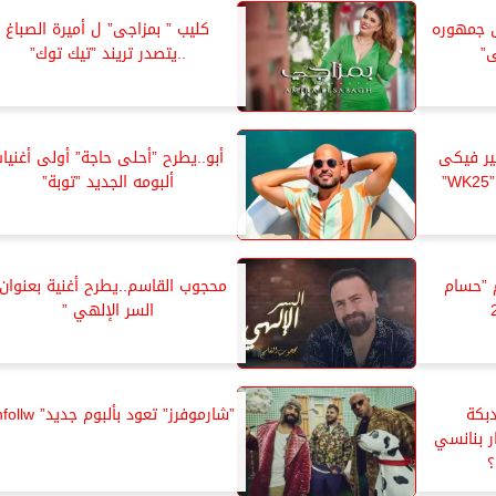
 جمهوره
كليب ” بمزاجى” ل أميرة الصباغ
”
..يتصدر تريند ”تيك توك”
ير فيكى
أبو..يطرح ”أحلى حاجة” أولى أغنيا
”
ألبومه الجديد ”توبة”
م ”حسام
محجوب القاسم..يطرح أغنية بعنوان 
السر الإلهي ”
بكة
”شارموفرز” تعود بألبوم جديد” unfollw”
ر بنانسي
؟