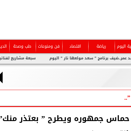
ية اليوم
رياضة
اقتصاد
فن ومنوعات
طب وصحة
الدي
امج ” سعد مولعها نار ” اليوم
سبعة مشاريع لفنانين عرب بدعم من
 حماس جمهوره ويطرح ” بعتذر منك”