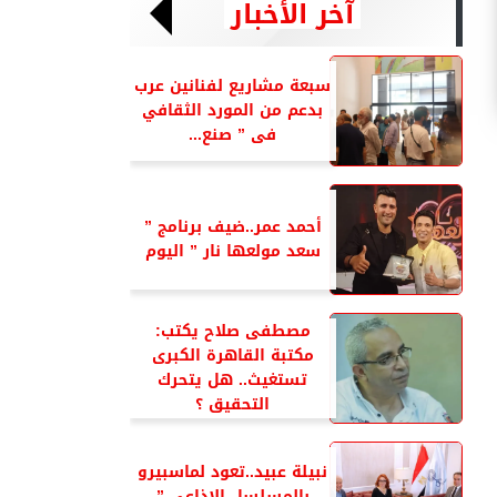
آخر الأخبار
سبعة مشاريع لفنانين عرب
بدعم من المورد الثقافي
فى ” صنع...
أحمد عمر..ضيف برنامج ”
سعد مولعها نار ” اليوم
مصطفى صلاح يكتب:
مكتبة القاهرة الكبرى
تستغيث.. هل يتحرك
التحقيق ؟
نبيلة عبيد..تعود لماسبيرو
بالمسلسل الإذاعي ”