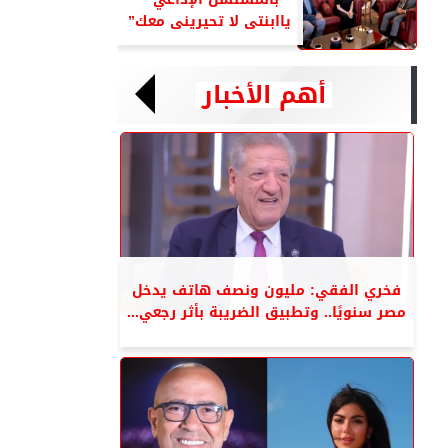
ياابنتى لا تحيرينى معك”
أهم الأخبار
فخري الفقي: مليون ونصف هاتف يدخل
مصر سنويًا.. وتطبيق الضريبة بأثر رجعي...