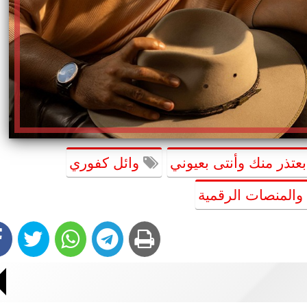
عتذر منك وأنتى بعيوني
وائل كفوري
والمنصات الرقمية