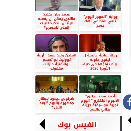
محمد ريان يكتب:
بوابة ”الموجز اليوم”
ماالذى يمكن أن يفعله
تنعي المحامي بهاء
الرئيس الجديد للبيت
حسن
الفنى للمسرح؟
رحلة غنائية عاليمة ل
الملحن وليد سعد : أزمة
نيفين علوبة
تووليت لم تحسم
..وأصدقاؤها فى صيف
..والأغنية مازالت
الأوبرا 2026
مقفولة
أحمد سعد..يطلق”
شرنوبى ..يعود لإبهار
الألبوم الإلكترو ” اليوم
جمهوره بألبوم ” بعد
تجربة موسيقية جريئة
الليل ”
بطابع عالمى
الفيس بوك