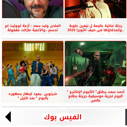
رحلة غنائية عاليمة ل نيفين علوبة
الملحن وليد سعد : أزمة تووليت لم
..وأصدقاؤها فى صيف الأوبرا 2026
تحسم ..والأغنية مازالت مقفولة
أحمد سعد..يطلق” الألبوم الإلكترو ”
شرنوبى ..يعود لإبهار جمهوره
اليوم تجربة موسيقية جريئة بطابع
بألبوم ” بعد الليل ”
عالمى
الفيس بوك