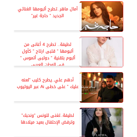
آمال ماهر..تطرح ألبومها الغنائي
الجديد ” حاجة غير”
لطيفة.. تطرح 4 أغانى من
ألبومها ” قلبى ارتاح ” كأول
ألبوم بتقنية ” دولبى أتموس ”
فى الوطن العربي
أدهم علي..يطرح كليب ”لعنه
عليك ” على خطى Ai عبر اليوتيوب
لطيفة..تغنى لتونس ”ونحبك”
وترفض الإحتفال بعيد ميلادها