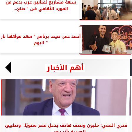
سبعة مشاريع لفنانين عرب بدعم من
المورد الثقافي فى ” صنع...
أحمد عمر..ضيف برنامج ” سعد مولعها نار
” اليوم
أهم الأخبار
فخري الفقي: مليون ونصف هاتف يدخل مصر سنويًا.. وتطبيق
الضريبة بأثر رجعي...