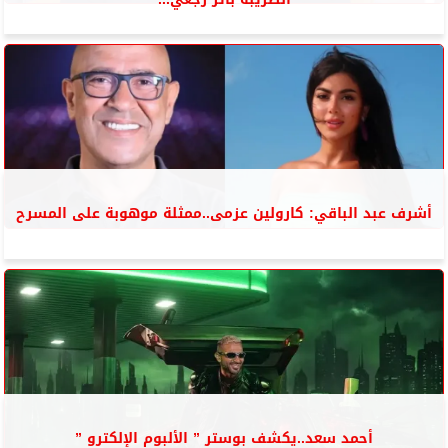
أشرف عبد الباقي: كارولين عزمى..ممثلة موهوبة على المسرح
أحمد سعد..يكشف بوستر ” الألبوم الإلكترو ”