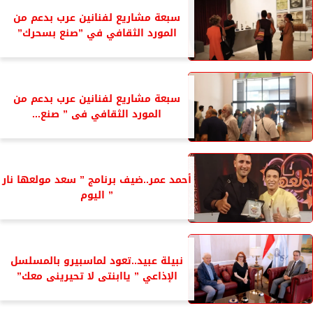
سبعة مشاريع لفنانين عرب بدعم من
المورد الثقافي في ”صنع بسحرك”
سبعة مشاريع لفنانين عرب بدعم من
المورد الثقافي فى ” صنع...
أحمد عمر..ضيف برنامج ” سعد مولعها نار
” اليوم
نبيلة عبيد..تعود لماسبيرو بالمسلسل
الإذاعي ” ياابنتى لا تحيرينى معك”