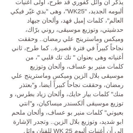
يذكر أن وائل كفوري قد طرح، أولى أغنيات
ألبومه الجديد، "WK25"، وهى "بدي غيّر فيكي
العالم"، كلمات إميل فهد، وألحان جيهاد
حدشيتي، وتوزيع موسيقى، روني برّاك،
وميكس وماسترينج علي رمضان.. وحققت
نجاحاً كبيراً في فترة قصيرة.. كما طرح، ثاني
أغنياته وهى بعنوان " تك تك قلبي "، من
كلمات منير بو عساف، وألحان وتوزيع
موسيقى بلال الزين وميكس وماسترينج علي
رمضان، وحققت نجاحاً كبيراً أيضا، و"بعتذر
منك" كلمات بيار حايك، وألحان زياد بطرس، و
توزيع موسيقى ألكسندر ميساكيان، و"انتي
بعيوني" كلمات منير بو عساف، وألحان ملحم
ابو شديد، وتوزيع بلال الزين.. وتجدر الإشارة
إلى أن أغنيات ألبوم WK 25 للفنان وائل