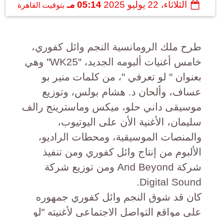
الثلاثاء، 22 يوليو 2025
05:14 مـ
بتوقيت القاهرة
طرح ملك الرومانسية النجم وائل كفوري،
خامس أغنيات ألبومه الجديد، "WK25" وهي
بعنوان " لو تعرفي "، من كلمات منير بو
عساف، وألحان د. هشام بولس، وتوزيع
موسيقى داني حلو، ميكس وماسترينج رالف
سليمان، الأغنية الأن على اليوتيوب،
والمنصات الموسيقية، ومحطات الراديو،
الألبوم من إنتاج وائل كفوري ومن تنفيذ
شركة And Beyond ومن توزيع شركة
Digital Sound.
كان قد شوق النجم وائل كفوري جمهوره
على مواقع التواصل الاجتماعي لأغنيته "لو