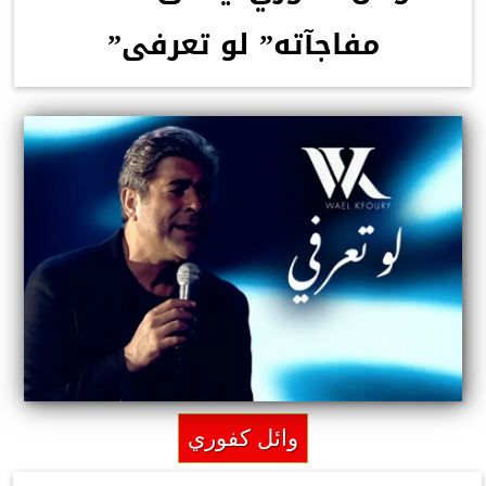
مفاجآته” لو تعرفى”
وائل كفوري