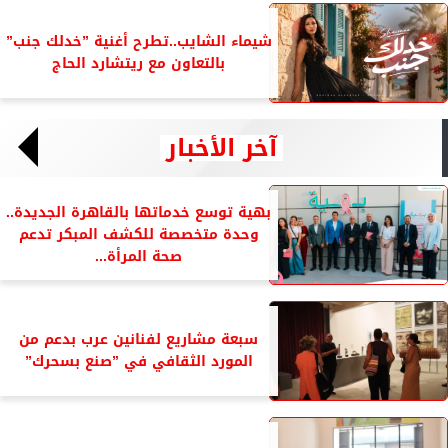
شيماء الشايب..تطرح أغنية ”خدلك جنب”
بالتعاون مع ريتشارد الحاج
آخر الأخبار
بهية توسع خدماتها بالقاهرة الجديدة..
وحدة متخصصة للكشف المبكر تدعم
صحة المرأة...
سبعة مشاريع لفنانين عرب بدعم من
المورد الثقافي في ”صنع بسحرك”