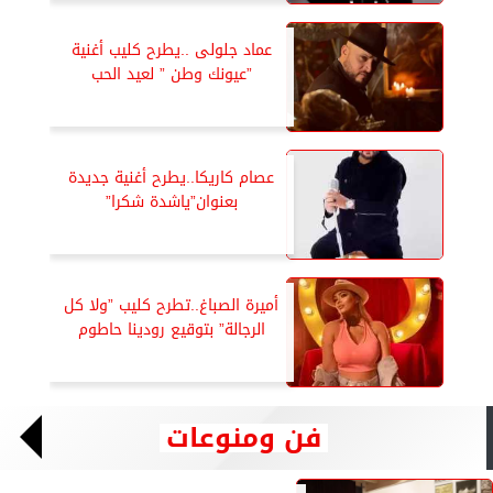
عماد جلولى ..يطرح كليب أغنية
”عيونك وطن ” لعيد الحب
عصام كاريكا..يطرح أغنية جديدة
بعنوان”ياشدة شكرا”
أميرة الصباغ..تطرح كليب ”ولا كل
الرجالة” بتوقيع رودينا حاطوم
فن ومنوعات