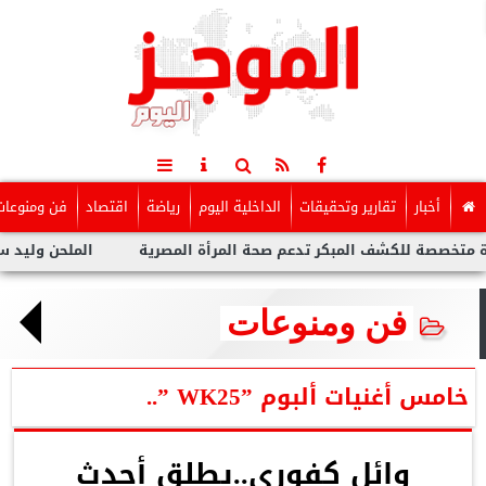
أخبار
تقارير وتحقيقات
الداخلية اليوم
رياضة
اقتصاد
فن ومنوعات
ة للكشف المبكر تدعم صحة المرأة المصرية
الملحن وليد سعد : أزم
فن ومنوعات
خامس أغنيات ألبوم ”WK25 ”..
وائل كفوري..يطلق أحدث