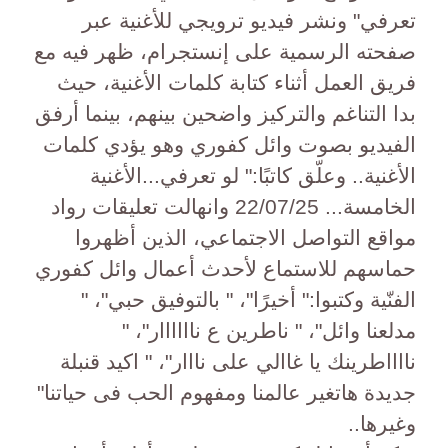
تعرفي" ونشر فيديو ترويجي للأغنية عبر
صفحته الرسمية على إنستجرام، ظهر فيه مع
فريق العمل أثناء كتابة كلمات الأغنية، حيث
بدا التناغم والتركيز واضحين بينهم، بينما أرفق
الفيديو بصوت وائل كفوري وهو يؤدي كلمات
الأغنية.. وعلّق كاتبًا:" لو تعرفي...الأغنية
الخامسة... 22/07/25 وانهالت تعليقات رواد
مواقع التواصل الاجتماعي، الذين أظهروا
حماسهم للاستماع لأحدث أعمال وائل كفوري
الفنّية وكتبوا:" أخيرًا"، " بالتوفيق حبي"، "
مدلعنا وائل"، " ناطرين ع ناااااار"، "
نااااطرينك يا غاالي على نااار"، " اكيد قنبلة
جديدة هاتغير عالمنا ومفهوم الحب فى حياتنا"
وغيرها..