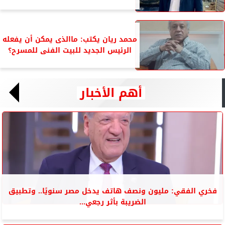
محمد ريان يكتب: ماالذى يمكن أن يفعله
الرئيس الجديد للبيت الفنى للمسرح؟
أهم الأخبار
فخري الفقي: مليون ونصف هاتف يدخل مصر سنويًا.. وتطبيق
الضريبة بأثر رجعي...