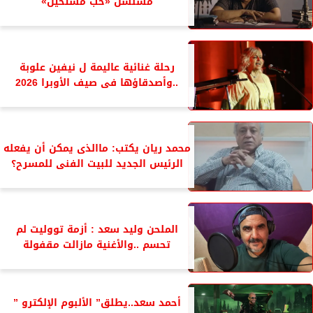
مسلسل «حب مستحيل»
رحلة غنائية عاليمة ل نيفين علوبة
..وأصدقاؤها فى صيف الأوبرا 2026
محمد ريان يكتب: ماالذى يمكن أن يفعله
الرئيس الجديد للبيت الفنى للمسرح؟
الملحن وليد سعد : أزمة تووليت لم
تحسم ..والأغنية مازالت مقفولة
أحمد سعد..يطلق” الألبوم الإلكترو ”