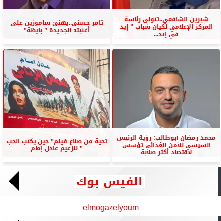
شيرين الشافعي..تتولى رئاسة
تامر حسنى..يهنئ ساموزين على
المركز الإعلامي لكيان شباب ” إيد
أغنيته الجديدة ” بايظة”
في إيد...
محمد رمضان أبوطالب: رؤية الرئيس
تحية من صناع فيلم” حين يكتب الحب
السيسي للأمن الغذائي تؤسس
” للزعيم عادل إمام
لاقتصاد أكثر صلابة
الفيس بوك
elmogazelyoum