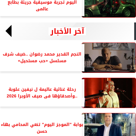
اليوم تجربة موسيقية جريئة بطابع
عالمى
آخر الأخبار
النجم القدير محمد رضوان ..ضيف شرف
مسلسل «حب مستحيل»
رحلة غنائية عاليمة ل نيفين علوبة
..وأصدقاؤها فى صيف الأوبرا 2026
بوابة ”الموجز اليوم” تنعي المحامي بهاء
حسن