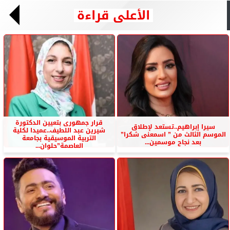
الأعلى قراءة
قرار جمهورى بتعيين الدكتورة
سيرا إبراهيم..تستعد لإطلاق
شيرين عبد اللطيف..عميدا لكلية
الموسم الثالث من ” اسمعنى شكرا”
التربية الموسيقية بجامعة
بعد نجاح موسمين...
العاصمة”حلوان...