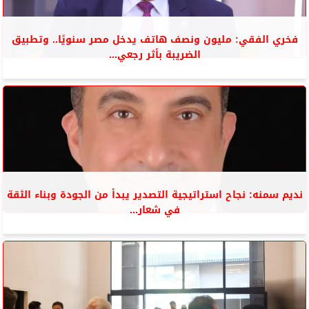
فخري الفقي: مليون ونصف هاتف يدخل مصر سنويًا.. وتطبيق
الضريبة بأثر رجعي...
نديم سمنه: نجاح استراتيجية التصدير يبدأ من الجودة وبناء الثقة
في شعار...