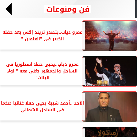
فن ومنوعات
عمرو دياب..يتصدر تريند إكس بعد حفله
الكبير فى ”العلمين ”
عمرو دياب..يحيى حفلا اسطوريا فى
الساحل والجمهور يغنى معه ” لولا
البنات”
الأحد ..أحمد شيبة يحيى حفلا غنائيا ضخما
فى الساحل الشمالي