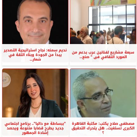
نديم سمنه: نجاح استراتيجية التصدير
سبعة مشاريع لفنانين عرب بدعم من
يبدأ من الجودة وبناء الثقة في
المورد الثقافي فى ” صنع...
شعار...
مصطفى صلاح يكتب: مكتبة القاهرة
”ببساطة مع داليا”.. برنامج اجتماعي
الكبرى تستغيث.. هل يتحرك التحقيق
جديد يطرح قضايا متنوعة ويحصد
؟
إشادة الجمهور