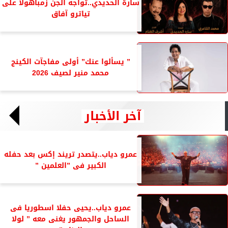
سارة الحديدي..تواجه الجن زمباهولا على
تياترو آفاق
” يسألوا عنك” أولى مفاجآت الكينج
محمد منير لصيف 2026
آخر الأخبار
عمرو دياب..يتصدر تريند إكس بعد حفله
الكبير فى ”العلمين ”
عمرو دياب..يحيى حفلا اسطوريا فى
الساحل والجمهور يغنى معه ” لولا