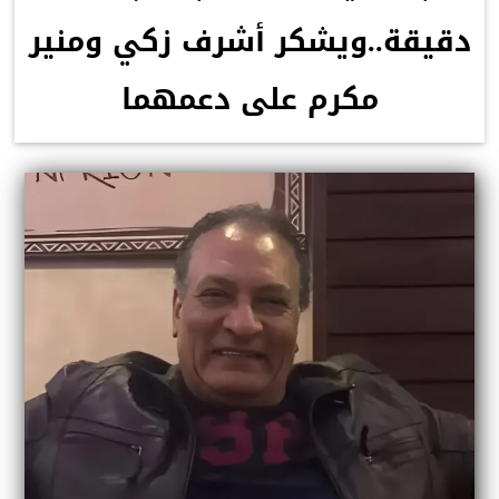
دقيقة..ويشكر أشرف زكي ومنير
مكرم على دعمهما