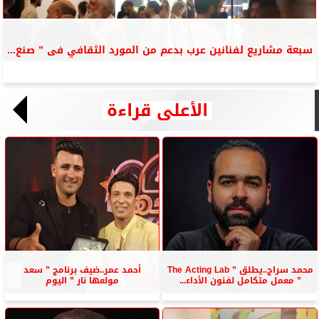
سبعة مشاريع لفنانين عرب بدعم من المورد الثقافي فى ” صنع...
الأعلى قراءة
محمد سراج..يطلق ” The Acting Lab
أحمد عمر..ضيف برنامج ” سعد
” معمل متكامل لفنون الأداء...
مولعها نار ” اليوم