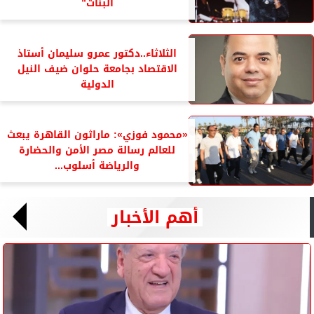
البنات”
الثلاثاء..دكتور عمرو سليمان أستاذ
الاقتصاد بجامعة حلوان ضيف النيل
الدولية
«محمود فوزي»: ماراثون القاهرة يبعث
للعالم رسالة مصر الأمن والحضارة
والرياضة أسلوب...
أهم الأخبار