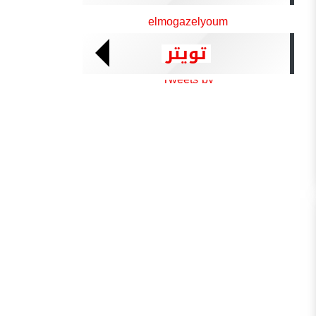
elmogazelyoum
تويتر
Tweets by