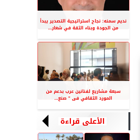
نديم سمنه: نجاح استراتيجية التصدير يبدأ
من الجودة وبناء الثقة في شعار...
سبعة مشاريع لفنانين عرب بدعم من
المورد الثقافي فى ” صنع...
الأعلى قراءة