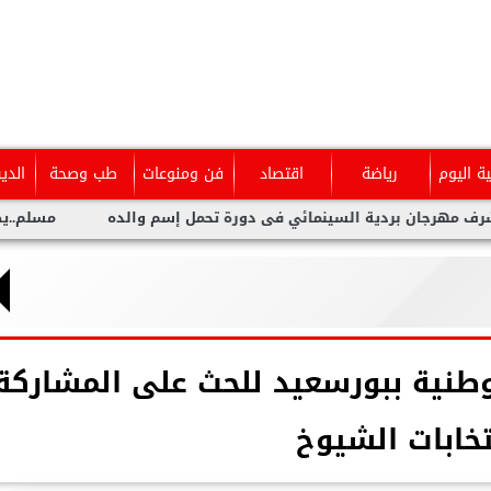
ية اليوم
رياضة
اقتصاد
فن ومنوعات
طب وصحة
الدي
مائي فى دورة تحمل إسم والده
مسلم..يطلق أحدث أعماله ” واحشا
طنية ببورسعيد للحث على المشاركة
تخابات الشيوخ