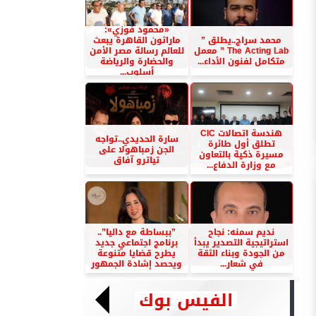
«محمود فوزي»:
محمد سراج..يطلق ”
ماراثون القاهرة يبعث
The Acting Lab ” معمل
للعالم رسالة مصر الأمن
متكامل لفنون الأداء...
والحضارة والرياضة
أسلوب...
هندسة اتصالات CIC
سارة الحديدي..تواجه
تطلق أول طائرة
الجن زمباهولا على
مسيرة ذكية بالتعاون
تياترو آفاق
مع وزارة الدفاع...
نديم سمنه: نجاح
”ببساطة مع داليا”..
استراتيجية التصدير يبدأ
برنامج اجتماعي جديد
من الجودة وبناء الثقة
يطرح قضايا متنوعة
في شعار...
ويحصد إشادة الجمهور
الفيس بوك