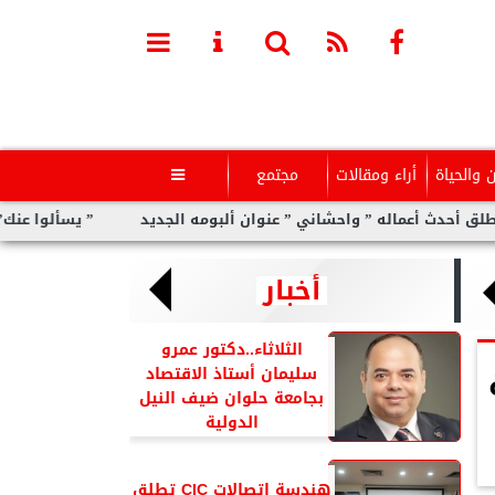
ن والحياة
أراء ومقالات
مجتمع

ني ” عنوان ألبومه الجديد
” يسألوا عنك” أولى مفاجآت الكينج محمد 
أخبار
الثلاثاء..دكتور عمرو
سليمان أستاذ الاقتصاد
بجامعة حلوان ضيف النيل
الدولية
هندسة اتصالات CIC تطلق