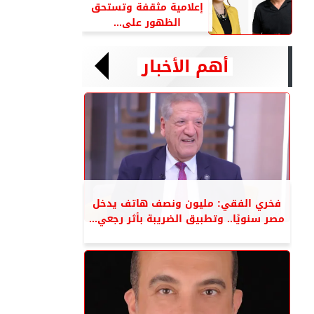
إعلامية مثقفة وتستحق
الظهور على...
أهم الأخبار
فخري الفقي: مليون ونصف هاتف يدخل
مصر سنويًا.. وتطبيق الضريبة بأثر رجعي...