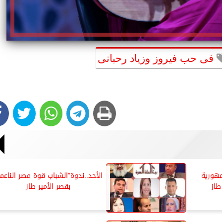
فى حب فيروز وزياد رحبانى
مهورية
الأحد..ندوة”الشباب قوة مصر الناعم
طاز
بقصر الأمير طاز