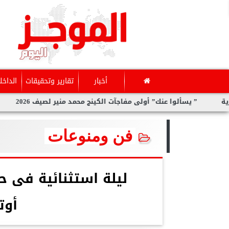
أخبار
تقارير وتحقيقات
الداخل
نك” أولى مفاجآت الكينج محمد منير لصيف 2026
سارة الحديدي..تو
فن ومنوعات
ليلة استثنائية فى ح
أوت