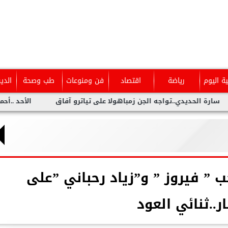
ية اليوم
رياضة
اقتصاد
فن ومنوعات
طب وصحة
الدي
اجه الجن زمباهولا على تياترو آفاق
الأحد ..أحمد شيبة يحيى حفلا
ب ” فيروز ” و”زياد رحباني ”على
ار..ثنائي العود