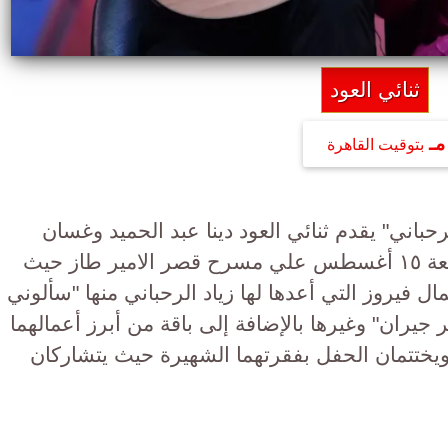
ثنائي العود
بتوقيت القاهرة
باني" يقدم ثنائي العود دينا عبد الحميد وغسان
اليوسف حفلا في الثامنة مساء الجمعة ١٥ أغسطس علي مسرح قصر الامير طاز حيث
 فيروز التي أعدها لها زياد الرحباني منها "سألوني
مر جيران" وغيرها بالإضافة إلى باقة من أبرز أعمالهما
يختتمان الحفل بفقرتهما الشهيرة حيث يتشاركان