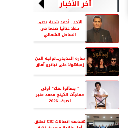
آخر الأخبار
الأحد ..أحمد شيبة يحيى
حفلا غنائيا ضخما فى
الساحل الشمالي
سارة الحديدي..تواجه الجن
زمباهولا على تياترو آفاق
” يسألوا عنك” أولى
مفاجآت الكينج محمد منير
لصيف 2026
هندسة اتصالات CIC تطلق
أول طائرة مسيرة ذكية