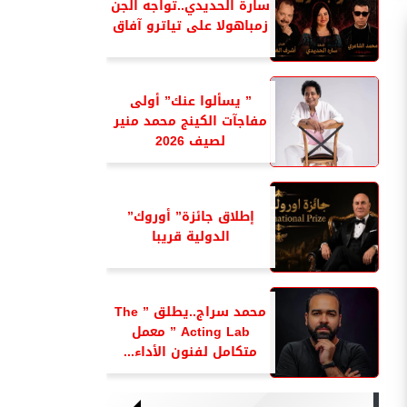
سارة الحديدي..تواجه الجن
زمباهولا على تياترو آفاق
” يسألوا عنك” أولى
مفاجآت الكينج محمد منير
لصيف 2026
إطلاق جائزة” أوروك”
الدولية قريبا
محمد سراج..يطلق ” The
Acting Lab ” معمل
متكامل لفنون الأداء...