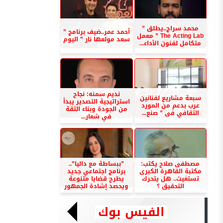
محمد سراج..يطلق ”
أحمد عمر..ضيف برنامج ”
The Acting Lab ” معمل
سعد مولعها نار ” اليوم
متكامل لفنون الأداء...
نديم سمنه: نجاح
سبعة مشاريع لفنانين
استراتيجية التصدير يبدأ
عرب بدعم من المورد
من الجودة وبناء الثقة
الثقافي فى ” صنع...
في شعار...
مصطفى صلاح يكتب:
”ببساطة مع داليا”..
مكتبة القاهرة الكبرى
برنامج اجتماعي جديد
تستغيث.. هل يتحرك
يطرح قضايا متنوعة
التحقيق ؟
ويحصد إشادة الجمهور
الفيس بوك