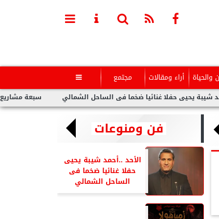
ن والحياة
أراء ومقالات
مجتمع

 غنائيا ضخما فى الساحل الشمالي
سبعة مشاريع لفنانين عرب بدعم م
فن ومنوعات
الأحد ..أحمد شيبة يحيى
حفلا غنائيا ضخما فى
الساحل الشمالي