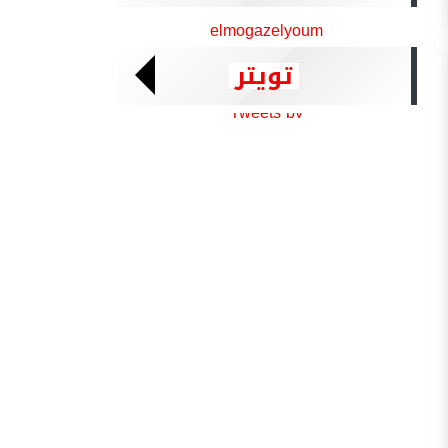
elmogazelyoum
تويتر
Tweets by