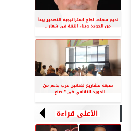
نديم سمنه: نجاح استراتيجية التصدير يبدأ
من الجودة وبناء الثقة في شعار...
سبعة مشاريع لفنانين عرب بدعم من
المورد الثقافي فى ” صنع...
الأعلى قراءة