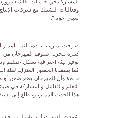
المشاركة في جلسات نقاشية، وور
وفعاليات التشبيك مع شركات الإنتاج 
سيني جونة".
صرحت سارة بيسادة، نائب المدير الت
كبيرة لتجربة ضيوف المهرجان من ال
توفير بيئة احترافية تسهّل عملهم و
كما يسعدنا الحضور المتزايد لفئة ال
خاصة وأن المهرجان يضع ضمن أولويا
التعلم والتفاعل والمشاركة في صياغة
هذا الحدث المميز، ونتطلع إلى استقبا
شهدت الدورات السابقة للمهرجان ح