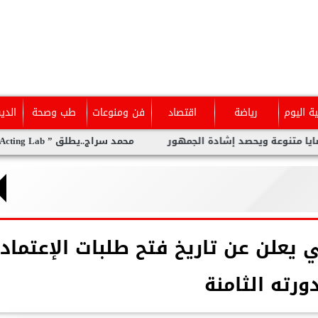
ية اليوم
رياضة
اقتصاد
فن ومنوعات
طب وصحة
الدي
 ويحصد إشادة الجمهور
محمد سراج..يطلق ” The Acting Lab ” معمل متكامل لفنون الأداء من بوابة التمثيل
 يعلن عن تاريخ فتح طلبات الإعتماد
ورته الثامنة