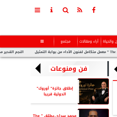
ن والحياة
أراء ومقالات
مجتمع

النجم القدير محمد رضوا
فن ومنوعات
إطلاق جائزة” أوروك”
الدولية قريبا
محمد سراج..يطلق ” The