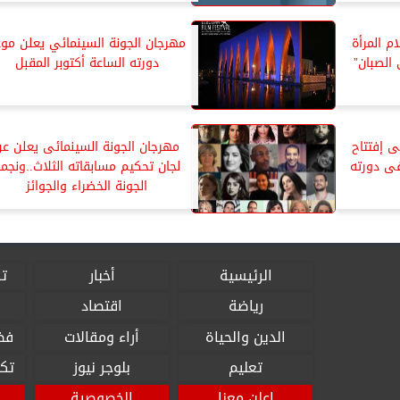
م المرأة
مهرجان الجونة السينمائي يعلن مو
 الصبان”
دورته الساعة أكتوبر المقبل
ى إفتتاح
مهرجان الجونة السينمائى يعلن ع
فى دورته
لجان تحكيم مسابقاته الثلاث..ونجم
الجونة الخضراء والجوائز
الرئيسية
أخبار
تق
رياضة
اقتصاد
الدين والحياة
أراء ومقالات
فض
تعليم
بلوجر نيوز
تكن
اعلن معنا
الخصوصية