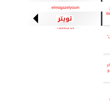
elmogazelyoum
قة
تويتر
Tweets by
”
ع
ع