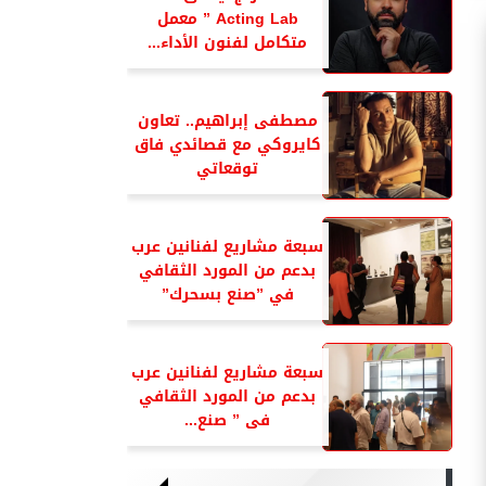
Acting Lab ” معمل
متكامل لفنون الأداء...
مصطفى إبراهيم.. تعاون
كايروكي مع قصائدي فاق
توقعاتي
سبعة مشاريع لفنانين عرب
بدعم من المورد الثقافي
في ”صنع بسحرك”
سبعة مشاريع لفنانين عرب
بدعم من المورد الثقافي
فى ” صنع...