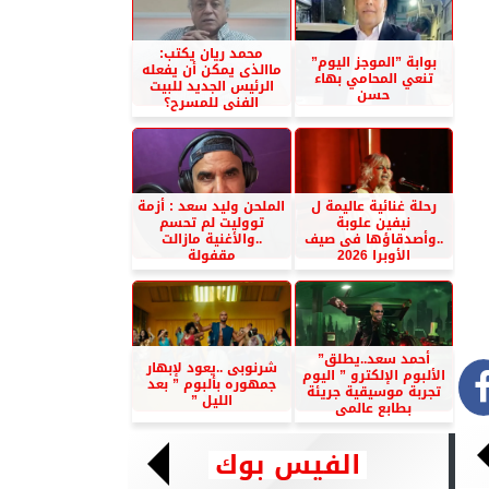
محمد ريان يكتب:
بوابة ”الموجز اليوم”
ماالذى يمكن أن يفعله
تنعي المحامي بهاء
الرئيس الجديد للبيت
حسن
الفنى للمسرح؟
رحلة غنائية عاليمة ل
الملحن وليد سعد : أزمة
نيفين علوبة
تووليت لم تحسم
..وأصدقاؤها فى صيف
..والأغنية مازالت
الأوبرا 2026
مقفولة
أحمد سعد..يطلق”
شرنوبى ..يعود لإبهار
الألبوم الإلكترو ” اليوم
جمهوره بألبوم ” بعد
تجربة موسيقية جريئة
الليل ”
بطابع عالمى
الفيس بوك