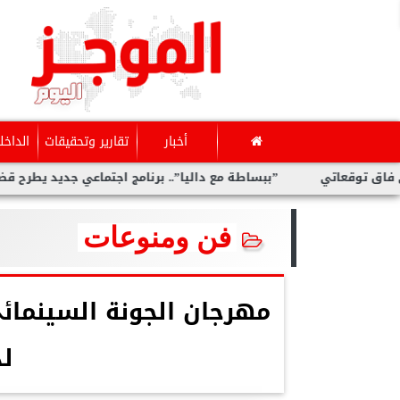
أخبار
تقارير وتحقيقات
الداخل
تي
”ببساطة مع داليا”.. برنامج اجتماعي جديد يطرح قضايا متنوعة
فن ومنوعات
مهرجان الجونة السينمائي
لد