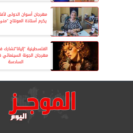
مهرجان أسوان الدولى لأفلا
يكرم أستاذة المونتاج ”منى
الفلسطينية ”إليانا”تشارك ف
مهرجان الجونة السينمائي 
السادسة