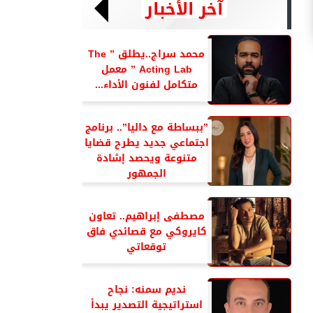
آخر الأخبار
محمد سراج..يطلق ” The
Acting Lab ” معمل
متكامل لفنون الأداء...
”ببساطة مع داليا”.. برنامج
اجتماعي جديد يطرح قضايا
متنوعة ويحصد إشادة
الجمهور
مصطفى إبراهيم.. تعاون
كايروكي مع قصائدي فاق
توقعاتي
نديم سمنه: نجاح
استراتيجية التصدير يبدأ