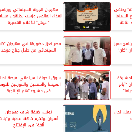
ة” يحتفى
مهرجان الجونة السينمائي وبرنامج
 السينما
الغذاء العالمى وزست يطلقون مساب
الثالثة
” عيش” للأفلام القصيرة
نامج مميز
مصر تعزز حضورها في مهرجان ”كان
ن ”كان”
السينمائي من خلال جناح موحد
لمشاركة
سوق الجونة السينمائي..فرصة لصنا
 ”أيام
السينما والمنتجين والموزعين للتوس
اما”
فى مشروعاتهم الإنتاجية
يعلن لجان
تونس ضيفة شرف مهرجان
أسوان..وتكرم كاهنة عطية و”بنات
ألفة” فى الإفتتاح