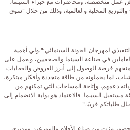
ش عمل متخصصة، ومحاضرات مع خبراء السينما،
والتوزيع المحلية والعالمية، وذلك من خلال "سوق
نفيذي لمهرجان الجونة السينمائي:"نولي أهمية
عاملين في صناعة السينما والصحفيين، ونعمل على
تمنحهم فرصة الوصول إلى أبرز العروض والفعاليات.
شباب، لما يحملونه من طاقة متجددة وأفكار مبتكرة،
ته دعمهم، وإتاحة المساحات التي تمكنهم من
 مستقبل السينما. فالاعتماد هو بوابة الانضمام إلى
ل طلباتكم قريبًا."
ضور مئات من صناع الأفلام والموزعين ومديري