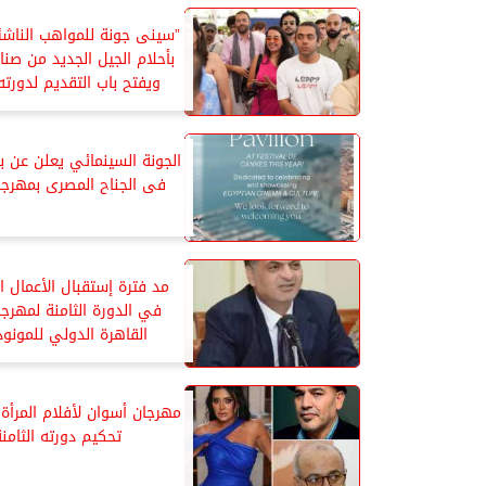
”سينى جونة للمواهب الناشئ
بأحلام الجيل الجديد من صناع
ويفتح باب التقديم لدورته 
الجونة السينمائي يعلن عن بر
فى الجناح المصرى بمهرجا
مد فترة إستقبال الأعمال ا
في الدورة الثامنة لمهرجان
القاهرة الدولي للمونودر
مهرجان أسوان لأفلام المرأة 
تحكيم دورته الثامنة