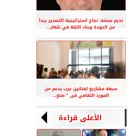
نديم سمنه: نجاح استراتيجية التصدير يبدأ
من الجودة وبناء الثقة في شعار...
سبعة مشاريع لفنانين عرب بدعم من
المورد الثقافي فى ” صنع...
الأعلى قراءة