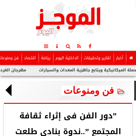
أخبار
تقارير وتحقيقات
الداخلية اليوم
رياضة
اقتصاد
فن ومنوعات
كانيكية ويتابع جاهزية المعدات والسيارات
مهرجان الغردقة لسينما
فن ومنوعات
”دور الفن فى إثراء ثقافة
المجتمع ”..ندوة بنادي طلعت