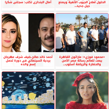
الحلول لعلاج الجيوب الأنفية ويصنع
آمال البندارى تكتب: سجلنى شكرا
جيل جديد...
«محمود فوزي»: ماراثون القاهرة
أحمد خالد صالح..ضيف شرف مهرجان
يبعث للعالم رسالة مصر الأمن
بردية السينمائي فى دورة تحمل
والحضارة والرياضة أسلوب...
إسم والده