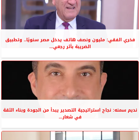
فخري الفقي: مليون ونصف هاتف يدخل مصر سنويًا.. وتطبيق
الضريبة بأثر رجعي...
نديم سمنه: نجاح استراتيجية التصدير يبدأ من الجودة وبناء الثقة
في شعار...