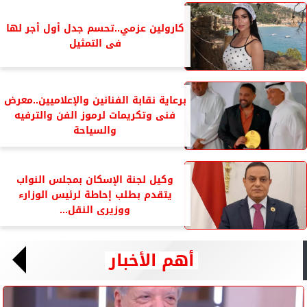
كارولين عزمي..تحسم جدل أول أجر لها
فى التمثيل
برعاية نقابة الفنانين والإعلاميين..معرض
فنى وتكريمات لرموز الفن والترفيه
والسياحة
وكيل لجنة الإسكان بمجلس النواب
يتقدم بطلب إحاطة لرئيس الوزارء
ووزيرى النقل...
أهم الأخبار