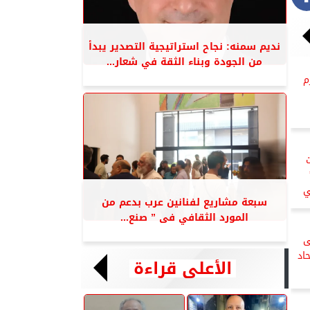
نديم سمنه: نجاح استراتيجية التصدير يبدأ
من الجودة وبناء الثقة في شعار...
م
ت
ي
سبعة مشاريع لفنانين عرب بدعم من
المورد الثقافي فى ” صنع...
ى
اد
الأعلى قراءة