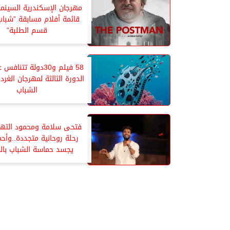
مهرجان الإسكندرية السينم
قائمة أفلام مسابقة ”شبا
قسم الطلبة”
58 فيلم و30دولة تتنا
الدورة الثالثة لمهرجان الغرد
الشباب
فتحى سلامة ومحمود الت
رحلة روحانية متجددة..وأح
يجسد حماسة الشباب با