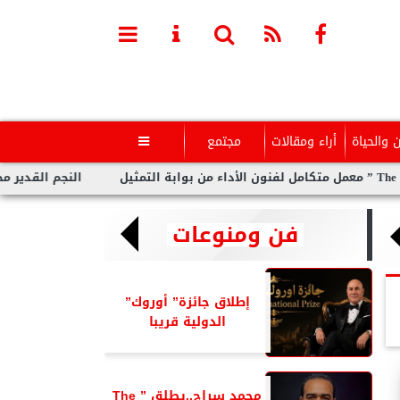
ن والحياة
أراء ومقالات
مجتمع

النجم القدير محمد رضو
فن ومنوعات
إطلاق جائزة” أوروك”
الدولية قريبا
محمد سراج..يطلق ” The