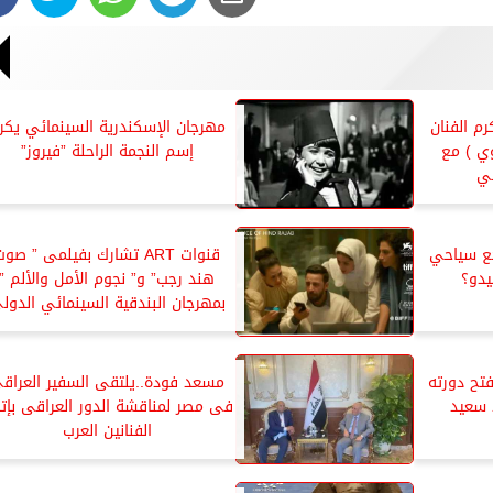
م الفنان
مهرجان الإسكندرية السينمائي يكر
ي ) مع
إسم النجمة الراحلة ”فيروز”
ني
ع سياحي
قنوات ART تشارك بفيلمى ” صو
يدو؟
هند رجب” و” نجوم الأمل والألم ”
بمهرجان البندقية السينمائي الدول
تح دورته
مسعد فودة..يلتقى السفير العراق
د سعيد
فى مصر لمناقشة الدور العراقى بإتح
الفنانين العرب