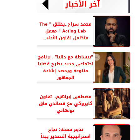
آخر الأخبار
محمد سراج..يطلق ” The
Acting Lab ” معمل
متكامل لفنون الأداء...
”ببساطة مع داليا”.. برنامج
اجتماعي جديد يطرح قضايا
متنوعة ويحصد إشادة
الجمهور
مصطفى إبراهيم.. تعاون
كايروكي مع قصائدي فاق
توقعاتي
نديم سمنه: نجاح
استراتيجية التصدير يبدأ