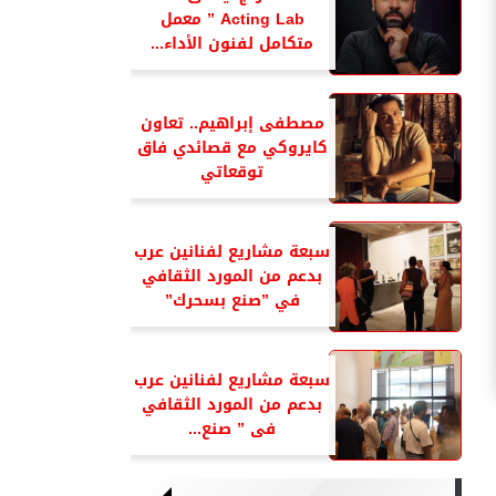
Acting Lab ” معمل
متكامل لفنون الأداء...
مصطفى إبراهيم.. تعاون
كايروكي مع قصائدي فاق
توقعاتي
سبعة مشاريع لفنانين عرب
بدعم من المورد الثقافي
في ”صنع بسحرك”
سبعة مشاريع لفنانين عرب
بدعم من المورد الثقافي
فى ” صنع...