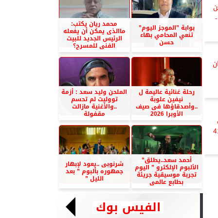
ن
محمد ريان يكتب:
بوابة ”الموجز اليوم”
ماالذى يمكن أن يفعله
تنعي المحامي بهاء
الرئيس الجديد للبيت
حسن
الفنى للمسرح؟
ن
رحلة غنائية عاليمة ل
الملحن وليد سعد : أزمة
نيفين علوبة
تووليت لم تحسم
..وأصدقاؤها فى صيف
..والأغنية مازالت
الأوبرا 2026
مقفولة
أحمد سعد..يطلق”
شرنوبى ..يعود لإبهار
الألبوم الإلكترو ” اليوم
جمهوره بألبوم ” بعد
تجربة موسيقية جريئة
الليل ”
بطابع عالمى
الفيس بوك