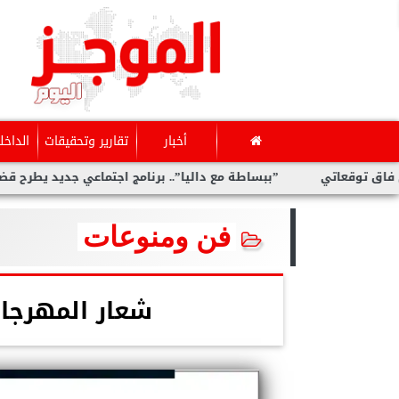
أخبار
تقارير وتحقيقات
الداخل
اتي
”ببساطة مع داليا”.. برنامج اجتماعي جديد يطرح قضايا متنو
فن ومنوعات
شعار المهرجا