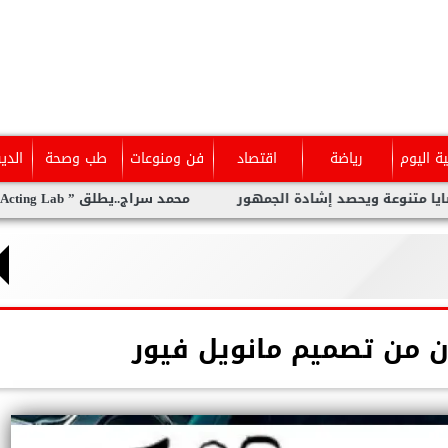
ية اليوم
رياضة
اقتصاد
فن ومنوعات
طب وصحة
الدي
عة ويحصد إشادة الجمهور
محمد سراج..يطلق ” The Acting Lab ” معمل متكامل لفنون الأداء من بوابة التمثيل
ن من تصميم مانويل فيور