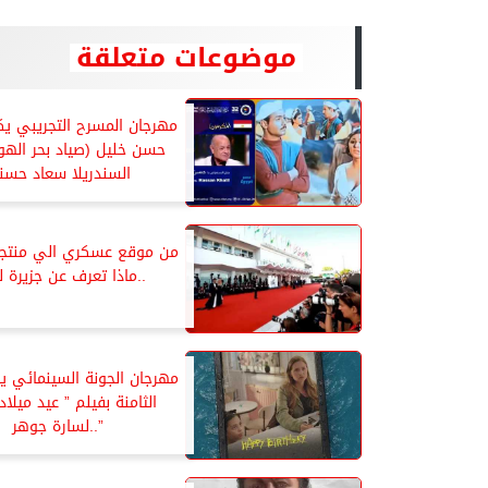
موضوعات متعلقة
مهرجان المسرح التجريبي يكر
حسن خليل (صياد بحر الهو
السندريلا سعاد حس
من موقع عسكري الي منتج
..ماذا تعرف عن جزيرة ل
مهرجان الجونة السينمائي يف
الثامنة بفيلم ” عيد ميلا
”..لسارة جوهر