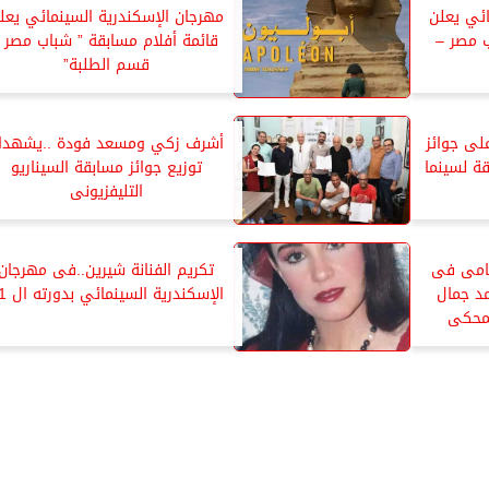
ائي يعلن
مهرجان الإسكندرية السينمائي يعل
ب مصر –
قائمة أفلام مسابقة ” شباب مصر -
قسم الطلبة”
فس على جوائز
أشرف زكي ومسعد فودة ..يشهدا
قة لسينما
توزيع جوائز مسابقة السيناريو
التليفزيونى
هامى فى
تكريم الفنانة شيرين..فى مهرجان
مد جمال
الإسكندرية السينمائي بدورته ال 41
لمحكى