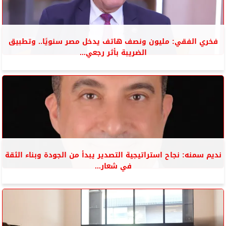
فخري الفقي: مليون ونصف هاتف يدخل مصر سنويًا.. وتطبيق
الضريبة بأثر رجعي...
نديم سمنه: نجاح استراتيجية التصدير يبدأ من الجودة وبناء الثقة
في شعار...