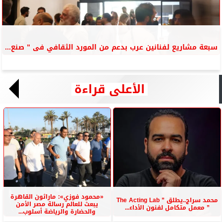
سبعة مشاريع لفنانين عرب بدعم من المورد الثقافي فى ” صنع...
الأعلى قراءة
«محمود فوزي»: ماراثون القاهرة
محمد سراج..يطلق ” The Acting Lab
يبعث للعالم رسالة مصر الأمن
” معمل متكامل لفنون الأداء...
والحضارة والرياضة أسلوب...