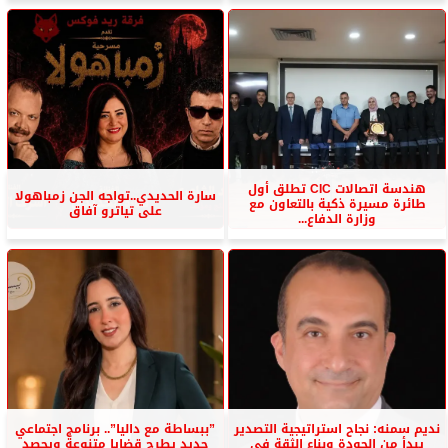
هندسة اتصالات CIC تطلق أول
سارة الحديدي..تواجه الجن زمباهولا
طائرة مسيرة ذكية بالتعاون مع
على تياترو آفاق
وزارة الدفاع...
نديم سمنه: نجاح استراتيجية التصدير
”ببساطة مع داليا”.. برنامج اجتماعي
يبدأ من الجودة وبناء الثقة في
جديد يطرح قضايا متنوعة ويحصد