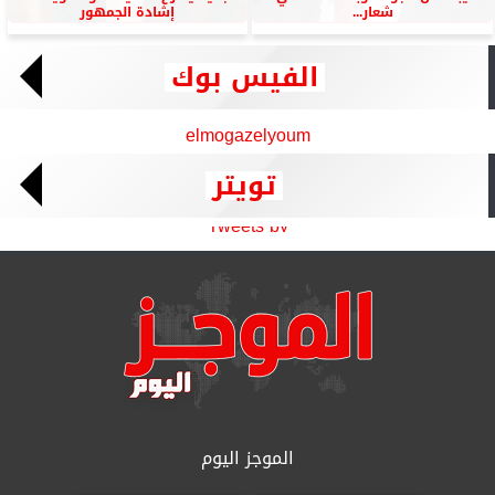
شعار...
إشادة الجمهور
الفيس بوك
elmogazelyoum
تويتر
Tweets by
الموجز اليوم