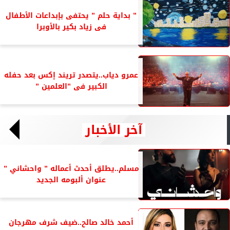
” بداية حلم ” يحتفى بإبداعات الأطفال
فى زياد بكير بالأوبرا
عمرو دياب..يتصدر تريند إكس بعد حفله
الكبير فى ”العلمين ”
آخر الأخبار
مسلم..يطلق أحدث أعماله ” واحشاني ”
عنوان ألبومه الجديد
أحمد خالد صالح..ضيف شرف مهرجان