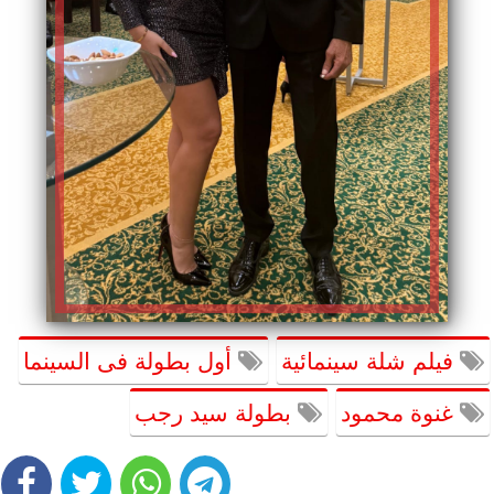
فيلم شلة سينمائية
أول بطولة فى السينما
غنوة محمود
بطولة سيد رجب