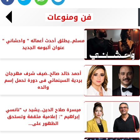
فن ومنوعات
مسلم..يطلق أحدث أعماله ” واحشاني ”
عنوان ألبومه الجديد
أحمد خالد صالح..ضيف شرف مهرجان
بردية السينمائي فى دورة تحمل إسم
والده
ميسرة صلاح الدين..يشيد ب ”نانسي
إبراهيم ”: إعلامية مثقفة وتستحق
الظهور على...