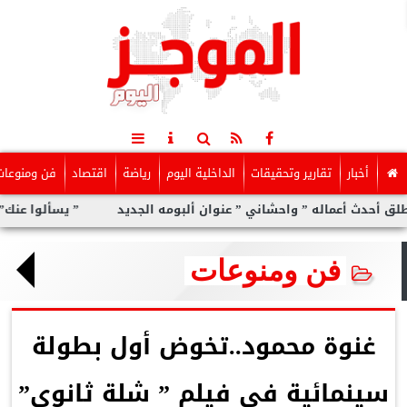
أخبار
تقارير وتحقيقات
الداخلية اليوم
رياضة
اقتصاد
فن ومنوعات
له ” واحشاني ” عنوان ألبومه الجديد
” يسألوا عنك” أولى مفاجآت ال
فن ومنوعات
غنوة محمود..تخوض أول بطولة
سينمائية فى فيلم ” شلة ثانوى”