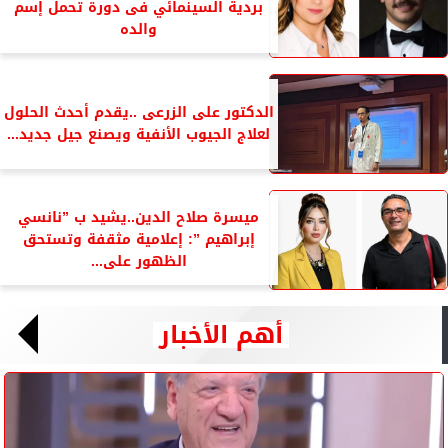
بردية السينمائي فى دورة تحمل إسم
والده
الدكتور على الزرعى ..يقدم أحدث الحلول
لعلاج الجيوب الأنفية ويصنع جيل جديد...
ميسرة صلاح الدين..يشيد ب ”نانسي
إبراهيم ”: إعلامية مثقفة وتستحق
الظهور على...
أهم الأخبار