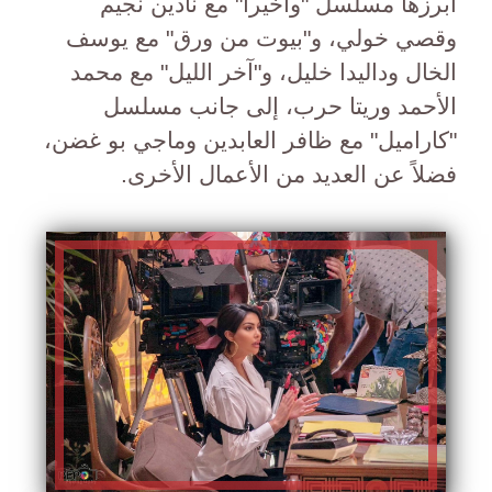
أبرزها مسلسل "وأخيراً" مع نادين نجيم
وقصي خولي، و"بيوت من ورق" مع يوسف
الخال وداليدا خليل، و"آخر الليل" مع محمد
الأحمد وريتا حرب، إلى جانب مسلسل
"كاراميل" مع ظافر العابدين وماجي بو غضن،
فضلاً عن العديد من الأعمال الأخرى.