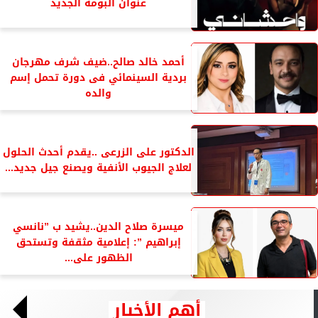
عنوان ألبومه الجديد
أحمد خالد صالح..ضيف شرف مهرجان
بردية السينمائي فى دورة تحمل إسم
والده
الدكتور على الزرعى ..يقدم أحدث الحلول
لعلاج الجيوب الأنفية ويصنع جيل جديد...
ميسرة صلاح الدين..يشيد ب ”نانسي
إبراهيم ”: إعلامية مثقفة وتستحق
الظهور على...
أهم الأخبار