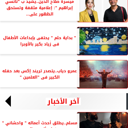
ميسرة صلاح الدين..يشيد ب ”نانسي
إبراهيم ”: إعلامية مثقفة وتستحق
الظهور على...
” بداية حلم ” يحتفى بإبداعات الأطفال
فى زياد بكير بالأوبرا
عمرو دياب..يتصدر تريند إكس بعد حفله
الكبير فى ”العلمين ”
آخر الأخبار
مسلم..يطلق أحدث أعماله ” واحشاني ”