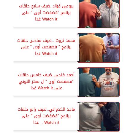
بيومى فؤاد..ضيف سابع حلقات
برنامج ”فضفضت أوى ” على
Watch it غدا
محمد ثروت ..ضيف سادس حلقات
برنامج ” فضفضت أوى ” على
Watch it غدا
أحمد فتحى..ضيف خامس حلقات
”فضفضت أوى ” ل معتز التوني
على Watch it غدا
ماجد الكدواني..ضيف رابع حلقات
برنامج ”فضفضت أوى ” على
Watch it .. غدا