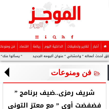
أخبار
تقارير وتحقيقات
الداخلية اليوم
رياضة
اقتصاد
فن ومنوعات
ماله ” واحشاني ” عنوان ألبومه الجديد
” يسألوا عنك” أولى مفاجآت
فن ومنوعات
شريف رمزى..ضيف برنامج ”
فضفضت أوى ” مع معتز التوني