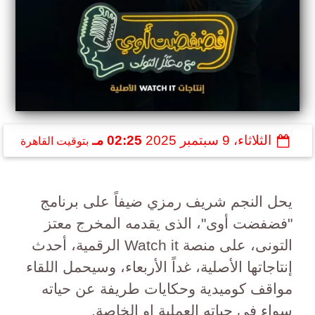
الثلاثاء، 9 سبتمبر 2025
02:25 مـ
بتوقيت القاهرة
يحل النجم شريف رمزي ضيفاً على برنامج
"فضفضت أوى"، الذى يقدمه المخرج معتز
التونى، على منصة Watch it الرقمية، أحدث
إنتاجاتها الأصلية، غداً الأربعاء، وسيحمل اللقاء
مواقف كوميدية وحكايات طريفة عن حياته
سواء فى حياته العملية او الخاصة.