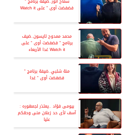
سماح أنور..ضيفة برنامج ”
فضفضت أوى ” على Watch it
محمد ممدوح تايسون..ضيف
برنامج ” فضفضت أوى ” على
Watch it غدا الأربعاء
منة شلبي..ضيفة برنامج ”
فضفضت أوى ” غدا
بيومى فؤاد ..يعتذر لجمهوره :
آسف لأى حد زعلان منى وحقكم
عليا