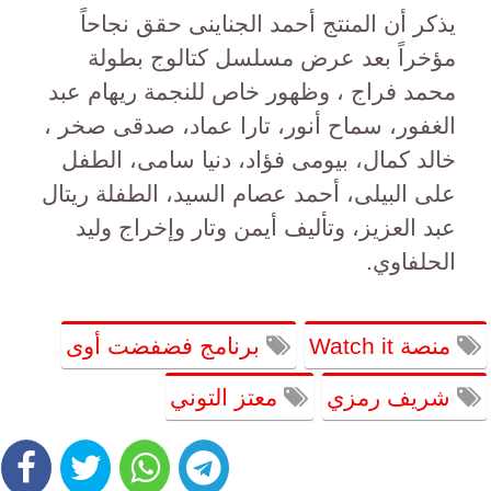
يذكر أن المنتج أحمد الجناينى حقق نجاحاً
مؤخراً بعد عرض مسلسل كتالوج بطولة
محمد فراج ، وظهور خاص للنجمة ريهام عبد
الغفور، سماح أنور، تارا عماد، صدقى صخر ،
خالد كمال، بيومى فؤاد، دنيا سامى، الطفل
على البيلى، أحمد عصام السيد، الطفلة ريتال
عبد العزيز، وتأليف أيمن وتار وإخراج وليد
الحلفاوي.
منصة Watch it
برنامج فضفضت أوى
شريف رمزي
معتز التوني