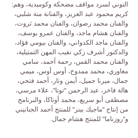
التوني لسرد مواقف مضحكة وكوميدية، وهم:
كريم محمود عبد العزيز، والفنانة منة شلبي،
والفنان محمد رضوان، والفنان محمد ثروت،
والفنان هشام ماجد، والفنان عمرو يوسف،
والفنان ماجد الكدواني، والفنان بيومي فؤاد،
والدكتور أشرف زكي نقيب المهن التمثيلية،
والفنان محمد القس، رحمة أحمد، سامي
مغاوري، محمد ممدوح، أوس أوس، ميمي
جمال، ميرنا جميل، أيمن وتار، أحمد فتحي،
هالة فاخر، عبد الرحمن "توتا"، علاء مرسي،
مصطفى أبو سريع، محمد أوتاكا، والبرنامج
من إنتاج "ماجيك بينز" للمنتج أحمد الجنانيني
و"روزناما" للمنتج هشام جمال.