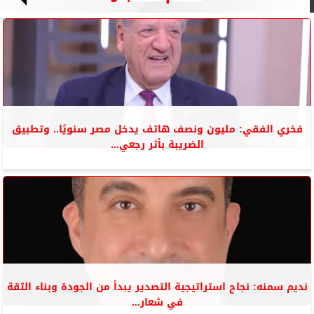
فخري الفقي: مليون ونصف هاتف يدخل مصر سنويًا.. وتطبيق
الضريبة بأثر رجعي...
نديم سمنه: نجاح استراتيجية التصدير يبدأ من الجودة وبناء الثقة
في شعار...