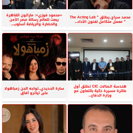
«محمود فوزي»: ماراثون القاهرة
محمد سراج..يطلق ” The Acting Lab
يبعث للعالم رسالة مصر الأمن
” معمل متكامل لفنون الأداء...
والحضارة والرياضة أسلوب...
هندسة اتصالات CIC تطلق أول
سارة الحديدي..تواجه الجن زمباهولا
طائرة مسيرة ذكية بالتعاون مع
على تياترو آفاق
وزارة الدفاع...