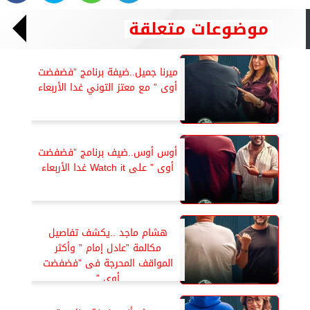
موضوعات متعلقة
ميرنا جميل..ضيفة برنامج ”فضفضت
أوى ” مع معتز التوني غدا الأربعاء
أوس أوس..ضيف برنامج ”فضفضت
أوى ” على Watch it غدا الأربعاء
هشام ماجد ..يكشف تفاصيل
مكالمة ”عادل إمام ” وأكثر
المواقف المحرجة فى ”فضفضت
أوى ”