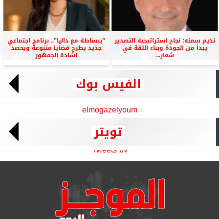
نديم سمنه: نجاح استراتيجية التصدير
”ببساطة مع داليا”.. برنامج اجتماعي
يبدأ من الجودة وبناء الثقة في
جديد يطرح قضايا متنوعة ويحصد
شعار...
إشادة الجمهور
الفيس بوك
elmogazelyoum
تويتر
Tweets by