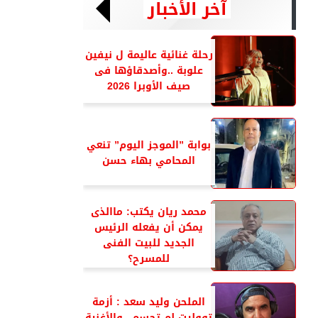
آخر الأخبار
رحلة غنائية عاليمة ل نيفين
علوبة ..وأصدقاؤها فى
صيف الأوبرا 2026
بوابة ”الموجز اليوم” تنعي
المحامي بهاء حسن
محمد ريان يكتب: ماالذى
يمكن أن يفعله الرئيس
الجديد للبيت الفنى
للمسرح؟
الملحن وليد سعد : أزمة
تووليت لم تحسم ..والأغنية