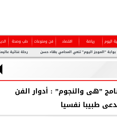
ية اليوم
رياضة
اقتصاد
فن ومنوعات
طب وصحة
الدي
موجز اليوم” تنعي المحامي بهاء حسن
رحلة غنائية عاليمة ل نيفين ع
مج ”هى والنجوم” : أدوار الفن
دعى طبيبا نفسيا