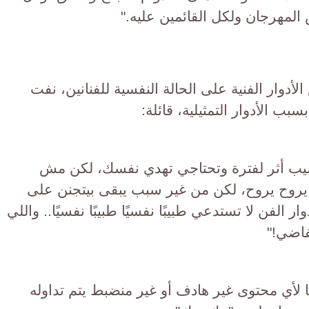
لمهرجان ولكل القائمين عليه."
أدوار الفنية على الحالة النفسية للفنانين، نفت
ب الأدوار التمثيلية، قائلة:
 يسيب أثر لفترة وتحتاجي تهدي نفسك، لكن مش
يروح يروح، لكن من غير سبب يبقى بيتجنن على
ر الفن لا تستدعي طبيبًا نفسيًا طبيبًا نفسيًا.. واللي
فاضي!"
لأي محتوى غير هادف أو غير منضبط يتم تداوله