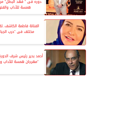
دوره فى ” فهد البطل” من
همسة للآداب والفنو
الفنانة فاطمة الكاشف..تق
مختلف فى ”حرب الجبال
”مهرجان همسة للآداب وا