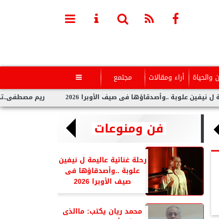
ن والحياة
أراء ومقالات
مجتمع

لوبة ..وأصدقاؤها فى صيف الأوبرا 2026
ريم مصطفى..تخطف الأنظا
فن ومنوعات
رحلة غنائية عاليمة ل نيفين
علوبة ..وأصدقاؤها فى
صيف الأوبرا 2026
محمد ريان يكتب: ماالذى