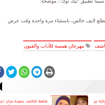
سيما تطبيق "تيك توك"، موضحة:
طلع لايف خالص، باستثناء مرة واحدة وقت عرض
اشف
مهرجان همسة للآداب والفنون
ئزة عن
فاطمة الكاشف: سعيدة بنجاح ”حر