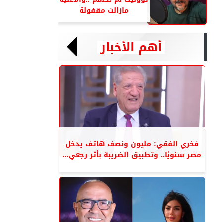
مازالت مقفولة
أهم الأخبار
فخري الفقي: مليون ونصف هاتف يدخل
مصر سنويًا.. وتطبيق الضريبة بأثر رجعي...