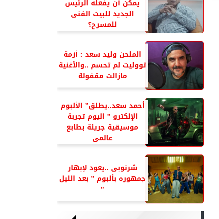
يمكن أن يفعله الرئيس
الجديد للبيت الفنى
للمسرح؟
الملحن وليد سعد : أزمة
تووليت لم تحسم ..والأغنية
مازالت مقفولة
أحمد سعد..يطلق” الألبوم
الإلكترو ” اليوم تجربة
موسيقية جريئة بطابع
عالمى
شرنوبى ..يعود لإبهار
جمهوره بألبوم ” بعد الليل
”