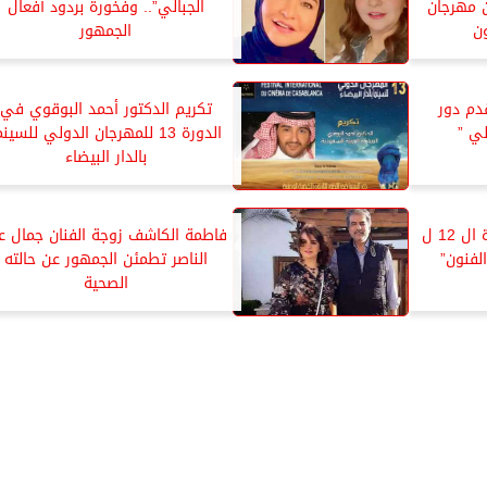
 مهرجان
الجبالي”.. وفخورة بردود أفعال
ن
الجمهور
دم دور
تكريم الدكتور أحمد البوقوي في
ي ”
الدورة 13 للمهرجان الدولي للسينم
بالدار البيضاء
أحمد بدير رئيس شرف الدورة ال 12 ل
فاطمة الكاشف زوجة الفنان جمال ع
لفنون”
الناصر تطمئن الجمهور عن حالته
الصحية