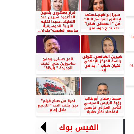
قرار جمهورى بتعيين
سيرا إبراهيم..تستعد
الدكتورة شيرين عبد
لإطلاق الموسم الثالث
اللطيف..عميدا لكلية
من ” اسمعنى شكرا”
التربية الموسيقية
بعد نجاح موسمين...
بجامعة العاصمة”حلوان...
ا
شيرين الشافعي..تتولى
تامر حسنى..يهنئ
رئاسة المركز الإعلامي
ساموزين على أغنيته
بد
لكيان شباب ” إيد في
الجديدة ” بايظة”
إيد...
محمد رمضان أبوطالب:
تحية من صناع فيلم”
رؤية الرئيس السيسي
حين يكتب الحب ” للزعيم
للأمن الغذائي تؤسس
عادل إمام
لاقتصاد أكثر صلابة
الفيس بوك