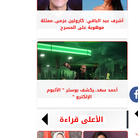
أشرف عبد الباقي: كارولين عزمى..ممثلة
موهوبة على المسرح
أحمد سعد..يكشف بوستر ” الألبوم
الإلكترو ”
الأعلى قراءة
ب