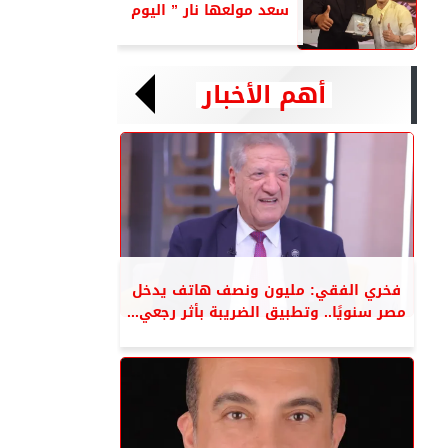
سعد مولعها نار ” اليوم
أهم الأخبار
فخري الفقي: مليون ونصف هاتف يدخل
مصر سنويًا.. وتطبيق الضريبة بأثر رجعي...