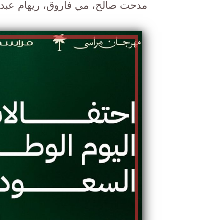
مدحت صالح، مي فاروق، ريهام عبد ا