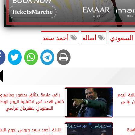
 السعودي
أصالة
أحمد سعد
لية اليوم
راغب علامة..يتألق بحضور جماهيري
 ليالى
كامل العدد فى احتفالية اليوم الوط
السعودي بمهرجان مراسي
202 بالقاهرة
الليلة..أحمد سعد وروبي نجوم الليل