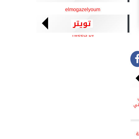
elmogazelyoum
تويتر
Tweets by
ني
ة