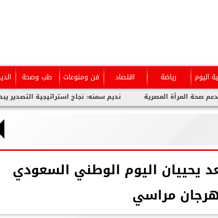
ية اليوم
رياضة
اقتصاد
فن ومنوعات
طب وصحة
الدي
ة المصرية
نديم سمنه: نجاح استراتيجية التصدير يبدأ من الجودة و
عد يحييان اليوم الوطني السعودي
هرجان مراسي