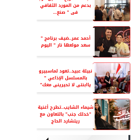
بدعم من المورد الثقافي
فى ” صنع...
أحمد عمر..ضيف برنامج ”
سعد مولعها نار ” اليوم
نبيلة عبيد..تعود لماسبيرو
بالمسلسل الإذاعي ”
ياابنتى لا تحيرينى معك”
شيماء الشايب..تطرح أغنية
”خدلك جنب” بالتعاون مع
ريتشارد الحاج