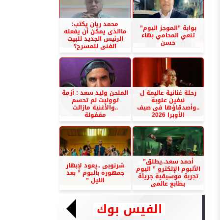
محمد ريان يكتب:
بوابة ”الموجز اليوم”
ماالذى يمكن أن يفعله
تنعي المحامي بهاء
الرئيس الجديد للبيت
حسن
الفنى للمسرح؟
رحلة غنائية عاليمة ل
الملحن وليد سعد : أزمة
نيفين علوبة
تووليت لم تحسم
..وأصدقاؤها فى صيف
..والأغنية مازالت
الأوبرا 2026
مقفولة
أحمد سعد..يطلق”
شرنوبى ..يعود لإبهار
الألبوم الإلكترو ” اليوم
جمهوره بألبوم ” بعد
تجربة موسيقية جريئة
الليل ”
بطابع عالمى
الفيس بوك