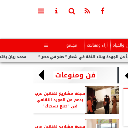
ن والحياة
أراء ومقالات
مجتمع

بناء الثقة في شعار ” صنع في مصر ”
محمد ريان يكتب: ماالذى يمكن
فن ومنوعات
سبعة مشاريع لفنانين عرب
بدعم من المورد الثقافي
في ”صنع بسحرك”
سبعة مشاريع لفنانين عرب