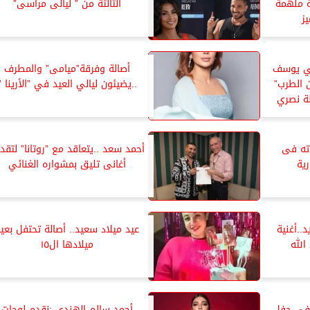
ية ملهمة
الثالثة من ” ليالى مراسى”
ز
مي يوسف
أصالة وفرقة”ميامى” والمطرف
 الطرب”
..يضيئون ليالي العيد في ”الأرينا ”
ة نصري
ته فى
أحمد سعد ..يتعاقد مع ”روتانا” لتقد
ية
أغانى تليق بمشواره الغنائي
..أغنية
عيد ميلاد سعيد.. أصالة تحتفل بعي
الله
ميلادها ال١٥
ا فى حفل
أحمد سالم الهندى :نقدم لوحات