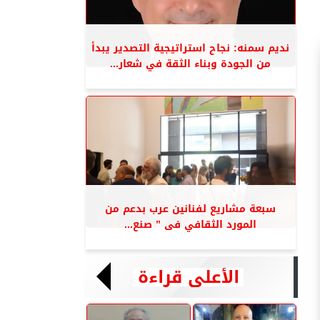
نديم سمنه: نجاح استراتيجية التصدير يبدأ
من الجودة وبناء الثقة في شعار...
سبعة مشاريع لفنانين عرب بدعم من
المورد الثقافي فى ” صنع...
الأعلى قراءة