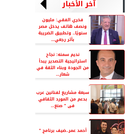
آخر الأخبار
فخري الفقي: مليون
ونصف هاتف يدخل مصر
سنويًا.. وتطبيق الضريبة
بأثر رجعي...
نديم سمنه: نجاح
استراتيجية التصدير يبدأ
من الجودة وبناء الثقة في
شعار...
سبعة مشاريع لفنانين عرب
بدعم من المورد الثقافي
فى ” صنع...
أحمد عمر..ضيف برنامج ”