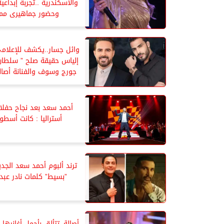
والأسكندرية ..تجربة إبداع
وحضور جماهيرى ممي
وائل جسار..يكشف للإعلا
إلياس حقيقة صلح ” سلطان
جورج وسوف والفنانة أصال
أحمد سعد بعد نجاح حفلا
أستراليا : كانت أسطور
ترند ألبوم أحمد سعد الجديد
”بسيط” كلمات نادر عبد 
أصالة..تتألق بأجمل أغانيه