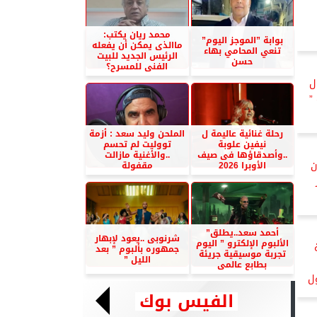
محمد ريان يكتب:
بوابة ”الموجز اليوم”
ماالذى يمكن أن يفعله
تنعي المحامي بهاء
الرئيس الجديد للبيت
حسن
الفنى للمسرح؟
ل
”
رحلة غنائية عاليمة ل
الملحن وليد سعد : أزمة
نيفين علوبة
تووليت لم تحسم
..وأصدقاؤها فى صيف
..والأغنية مازالت
هرجان
الأوبرا 2026
مقفولة
أحمد سعد..يطلق”
شرنوبى ..يعود لإبهار
الألبوم الإلكترو ” اليوم
جمهوره بألبوم ” بعد
تجربة موسيقية جريئة
الليل ”
بطابع عالمى
ل
الفيس بوك