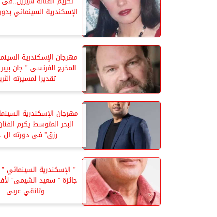
تكريم الفنانة شيرين..فى 
الإسكندرية السينمائي بدورته
مهرجان الإسكندرية السينم
المخرج الفرنسى ” جان بيير
تقديرا لمسيرته الثري
مهرجان الإسكندرية السينم
البحر المتوسط يكرم الفنان
رزق” فى دورته ال 41
” الإسكندرية السينمائي ” 
جائزة ” سعيد الشيمى” لأف
وثائقي عربى