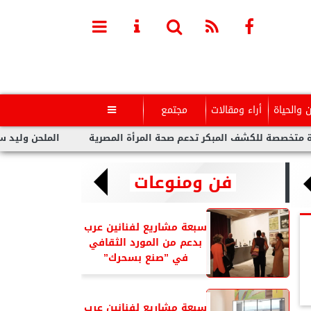
ن والحياة
أراء ومقالات
مجتمع

للكشف المبكر تدعم صحة المرأة المصرية
الملحن وليد سعد : أزمة 
فن ومنوعات
سبعة مشاريع لفنانين عرب
بدعم من المورد الثقافي
في ”صنع بسحرك”
سبعة مشاريع لفنانين عرب