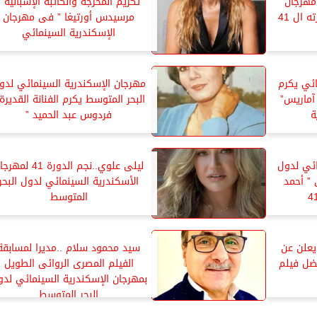
مهرجان
تكريم المخرجة والكاتبة الإسبانية ”
 ال 41
مرسيدس أورتيغا ” فى مهرجان
الإسكندرية السينمائي
ائي يكرم
مهرجان الإسكندرية السينمائي لدو
 آماريس”
البحر المتوسط يكرم الفنانة القديرة 
ة
فردوس عبد الحميد ”
ائي لدول
ليلى علوي..نجم الدورة 41 لم
 ” أحمد
الأسكندرية السينمائي لدول البحر
المتوسط
يعلن عن
سيد محمود سلام ..مديرا لمسابقة
ضل فيلم
الفيلم المصرى الروائى الطويل
بمهرجان الإسكندرية السينمائي لدو
البحر المتوسط