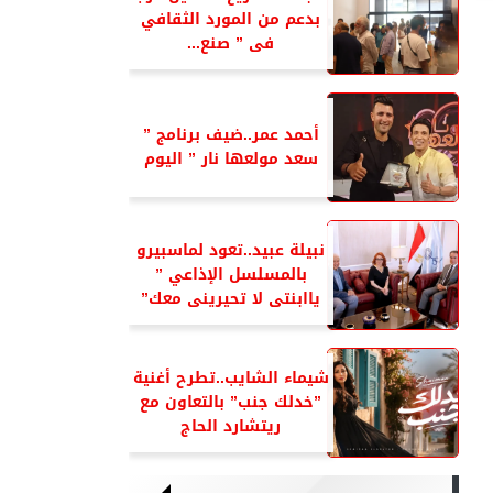
بدعم من المورد الثقافي
فى ” صنع...
أحمد عمر..ضيف برنامج ”
سعد مولعها نار ” اليوم
نبيلة عبيد..تعود لماسبيرو
بالمسلسل الإذاعي ”
ياابنتى لا تحيرينى معك”
شيماء الشايب..تطرح أغنية
”خدلك جنب” بالتعاون مع
ريتشارد الحاج