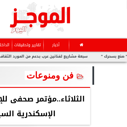
أخبار
تقارير وتحقيقات
الداخل
رك ”
سبعة مشاريع لفنانين عرب بدعم من المورد الثقافي في ”صن
فن ومنوعات
الإسكندرية السي