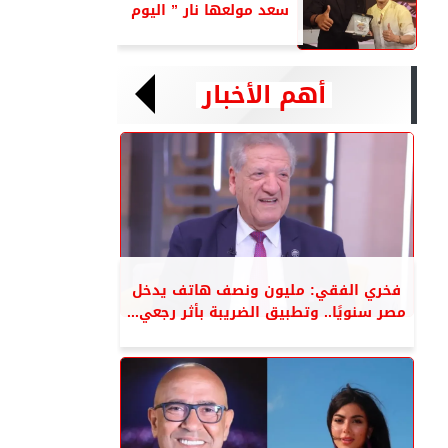
سعد مولعها نار ” اليوم
أهم الأخبار
فخري الفقي: مليون ونصف هاتف يدخل
مصر سنويًا.. وتطبيق الضريبة بأثر رجعي...