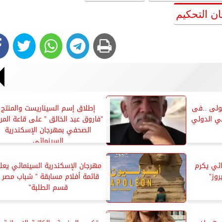
ن التحكيم
خولى ..فى
إطلاق إسم السيناريست والمنتج
ئي الدولي
”فاروق عبد الخالق ” على قاعة المر
الصحفي بمهرجان الإسكندرية
السينمائي
ائي يكرم
مهرجان الإسكندرية السينمائي يعل
روز”
قائمة أفلام مسابقة ” شباب مصر -
قسم الطلبة”