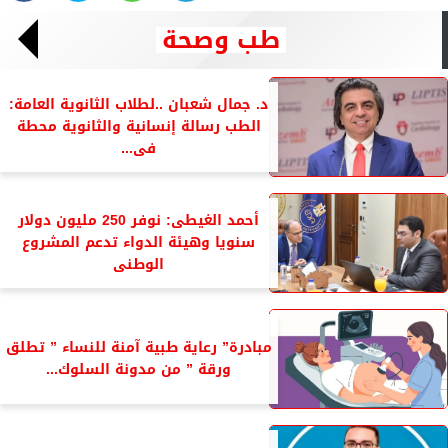
طب وصحة
د. جمال شعبان ..لطلاب الثانوية العامة:
الطب رسالة إنسانية والثانوية محطة
فى...
أحمد الغيطى: نوفر 250 مليون دولار
سنويا وهيئة الدواء تدعم المشروع
الوطنى
مبادرة” رعاية طبية آمنة للنساء ” تطلق
ورقة ” من مدونة السلوك...