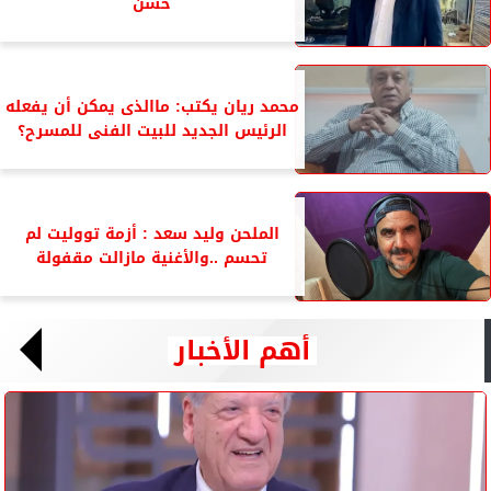
حسن
محمد ريان يكتب: ماالذى يمكن أن يفعله
الرئيس الجديد للبيت الفنى للمسرح؟
الملحن وليد سعد : أزمة تووليت لم
تحسم ..والأغنية مازالت مقفولة
أهم الأخبار