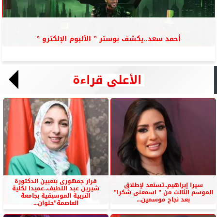
أحمد سعد..يكشف بوستر ” الألبوم الإلكترو ”
الأعلى قراءة
قرار جمهورى بتعيين الدكتورة
سيرا إبراهيم..تستعد لإطلاق
شيرين عبد اللطيف..عميدا لكلية
الموسم الثالث من ” اسمعنى شكرا”
التربية الموسيقية بجامعة
بعد نجاح موسمين...
العاصمة”حلوان...