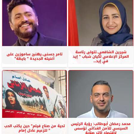
شيرين الشافعي..تتولى رئاسة
تامر حسنى..يهنئ ساموزين على
المركز الإعلامي لكيان شباب ” إيد
أغنيته الجديدة ” بايظة”
في إيد...
محمد رمضان أبوطالب: رؤية الرئيس
تحية من صناع فيلم” حين يكتب الحب
السيسي للأمن الغذائي تؤسس
” للزعيم عادل إمام
لاقتصاد أكثر صلابة