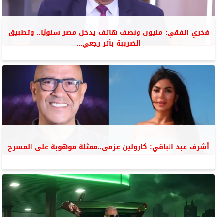
فخري الفقي: مليون ونصف هاتف يدخل مصر سنويًا.. وتطبيق
الضريبة بأثر رجعي...
أشرف عبد الباقي: كارولين عزمى..ممثلة موهوبة على المسرح