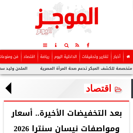
أخبار
تقارير وتحقيقات
الداخلية اليوم
رياضة
اقتصاد
فن ومنوعات
شف المبكر تدعم صحة المرأة المصرية
الملحن وليد سعد : أزمة توول
اقتصاد
بعد التخفيضات الأخيرة.. أسعار
ومواصفات نيسان سنترا 2026