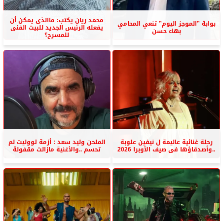
محمد ريان يكتب: ماالذى يمكن أن
بوابة ”الموجز اليوم” تنعي المحامي
يفعله الرئيس الجديد للبيت الفنى
بهاء حسن
للمسرح؟
رحلة غنائية عاليمة ل نيفين علوبة
الملحن وليد سعد : أزمة تووليت لم
..وأصدقاؤها فى صيف الأوبرا 2026
تحسم ..والأغنية مازالت مقفولة