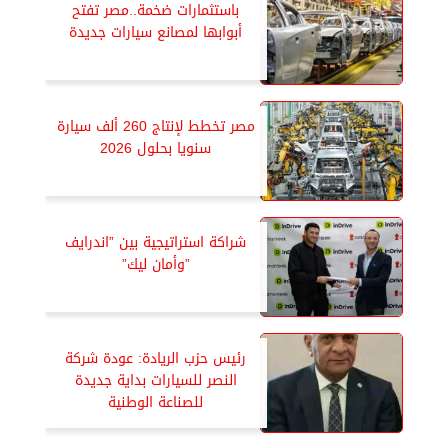
باستثمارات ضخمة..مصر تفتح
أبوابها لمصانع سيارات جديدة
مصر تخطط لإنتاج 260 ألف سيارة
سنويا بحلول 2026
شراكة استراتيجية بين ”اندرايف
”وأمان ليك”
رئيس حزب الريادة: عودة شركة
النصر للسيارات بداية جديدة
للصناعة الوطنية