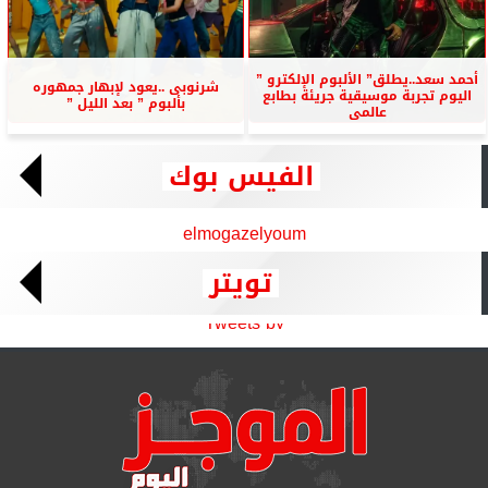
أحمد سعد..يطلق” الألبوم الإلكترو ”
شرنوبى ..يعود لإبهار جمهوره
اليوم تجربة موسيقية جريئة بطابع
بألبوم ” بعد الليل ”
عالمى
الفيس بوك
elmogazelyoum
تويتر
Tweets by