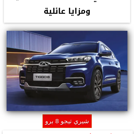
ومزايا عائلية
شيري تيجو 8 برو