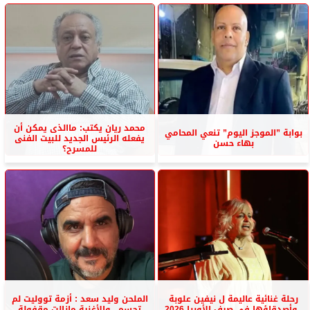
محمد ريان يكتب: ماالذى يمكن أن
بوابة ”الموجز اليوم” تنعي المحامي
يفعله الرئيس الجديد للبيت الفنى
بهاء حسن
للمسرح؟
رحلة غنائية عاليمة ل نيفين علوبة
الملحن وليد سعد : أزمة تووليت لم
..وأصدقاؤها فى صيف الأوبرا 2026
تحسم ..والأغنية مازالت مقفولة