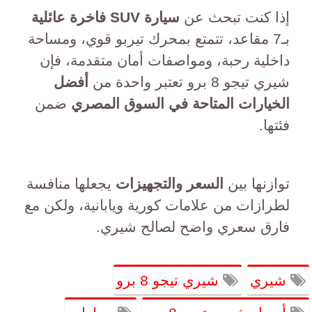
إذا كنت تبحث عن
سيارة SUV فاخرة عائلية
بـ7 مقاعد، تتمتع بمحرك تيربو قوي، ومساحة
داخلية رحبة، ومواصفات أمان متقدمة، فإن
شيري تيجو 8 برو تعتبر واحدة من
أفضل
الخيارات المتاحة في السوق المصري
ضمن
فئتها.
توازنها بين
السعر والتجهيزات
يجعلها منافسة
لطرازات من علامات كورية ويابانية، ولكن مع
فارق سعري واضح لصالح شيري.
شيري
شيري تيجو 8 برو