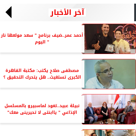
آخر الأخبار
أحمد عمر..ضيف برنامج ” سعد مولعها نار
” اليوم
مصطفى صلاح يكتب: مكتبة القاهرة
الكبرى تستغيث.. هل يتحرك التحقيق ؟
نبيلة عبيد..تعود لماسبيرو بالمسلسل
الإذاعي ” ياابنتى لا تحيرينى معك”