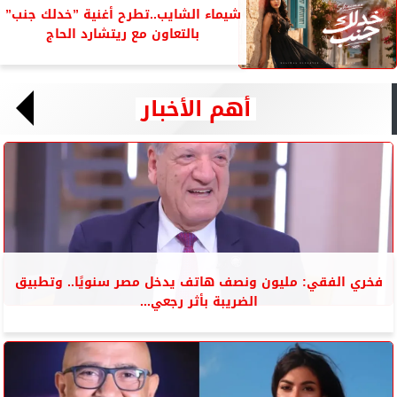
شيماء الشايب..تطرح أغنية ”خدلك جنب”
بالتعاون مع ريتشارد الحاج
أهم الأخبار
فخري الفقي: مليون ونصف هاتف يدخل مصر سنويًا.. وتطبيق
الضريبة بأثر رجعي...