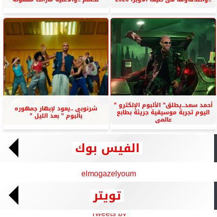
أحمد سعد..يطلق” الألبوم الإلكترو ”
شرنوبى ..يعود لإبهار جمهوره
اليوم تجربة موسيقية جريئة بطابع
بألبوم ” بعد الليل ”
عالمى
الفيس بوك
elmogazelyoum
تويتر
Tweets by