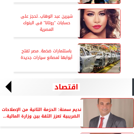
شيرين عبد الوهاب..تحجز على
حسابات ”روتانا” فى البنوك
المصرية
باستثمارات ضخمة..مصر تفتح
أبوابها لمصانع سيارات جديدة
اقتصاد
نديم سمنة: الحزمة الثانية من الإصلاحات
الضريبية تعزز الثقة بين وزارة المالية...