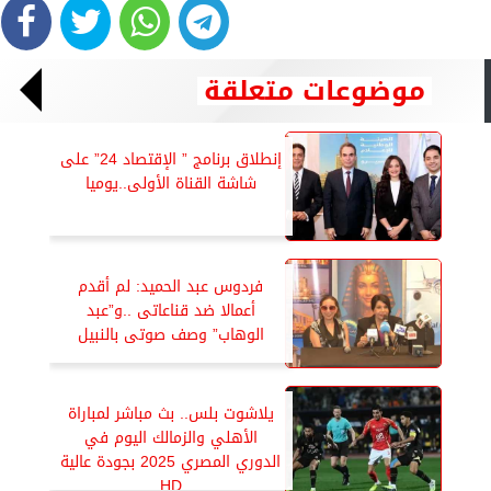
موضوعات متعلقة
إنطلاق برنامج ” الإقتصاد 24” على
شاشة القناة الأولى..يوميا
فردوس عبد الحميد: لم أقدم
أعمالا ضد قناعاتى ..و”عبد
الوهاب” وصف صوتى بالنبيل
يلاشوت بلس.. بث مباشر لمباراة
الأهلي والزمالك اليوم في
الدوري المصري 2025 بجودة عالية
HD