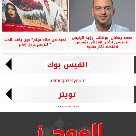
محمد رمضان أبوطالب: رؤية الرئيس
تحية من صناع فيلم” حين يكتب الحب
السيسي للأمن الغذائي تؤسس
” للزعيم عادل إمام
لاقتصاد أكثر صلابة
الفيس بوك
elmogazelyoum
تويتر
Tweets by