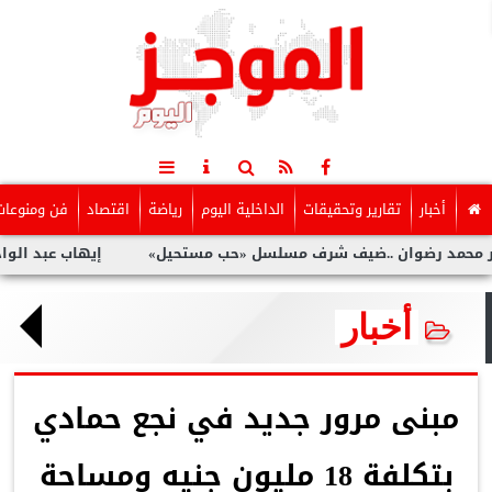
أخبار
تقارير وتحقيقات
الداخلية اليوم
رياضة
اقتصاد
فن ومنوعات
ضوان ..ضيف شرف مسلسل «حب مستحيل»
إيهاب عبد الواحد ..يكشف
أخبار
مبنى مرور جديد في نجع حمادي
بتكلفة 18 مليون جنيه ومساحة