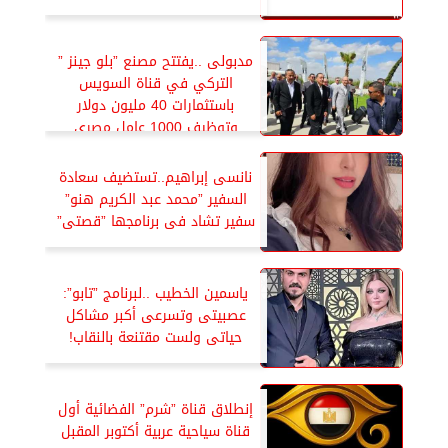
مدبولى ..يفتتح مصنع ”بلو جينز ”
التركي في قناة السويس
باستثمارات 40 مليون دولار
وتوظيف 1000 عامل مصري
نانسى إبراهيم..تستضيف سعادة
السفير ”محمد عبد الكريم هنو”
سفير تشاد فى برنامجها ”قصتى”
ياسمين الخطيب ..لبرنامج ”تابو”:
عصبيتى وتسرعى أكبر مشاكل
حياتى ولست مقتنعة بالنقاب!
إنطلاق قناة ”شرم” الفضائية أول
قناة سياحية عربية أكتوبر المقبل