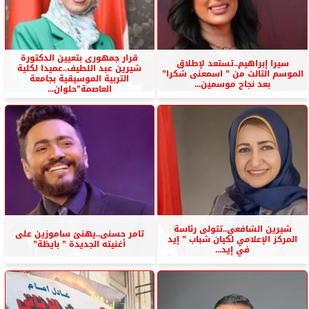
قرار جمهورى بتعيين الدكتورة
سيرا إبراهيم..تستعد لإطلاق
شيرين عبد اللطيف..عميدا لكلية
الموسم الثالث من ” اسمعنى شكرا”
التربية الموسيقية بجامعة
بعد نجاح موسمين...
العاصمة”حلوان...
شيرين الشافعي..تتولى رئاسة
تامر حسنى..يهنئ ساموزين على
المركز الإعلامي لكيان شباب ” إيد
أغنيته الجديدة ” بايظة”
في إيد...