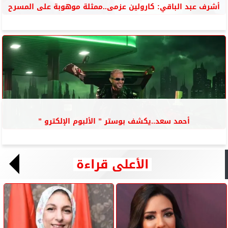
أشرف عبد الباقي: كارولين عزمى..ممثلة موهوبة على المسرح
أحمد سعد..يكشف بوستر ” الألبوم الإلكترو ”
الأعلى قراءة