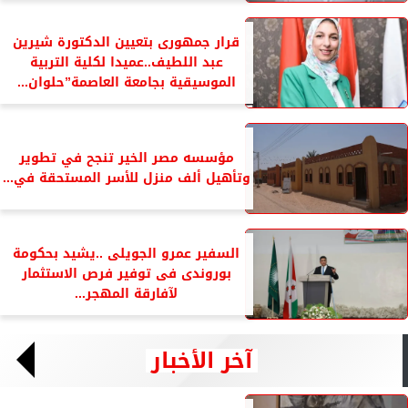
قرار جمهورى بتعيين الدكتورة شيرين
عبد اللطيف..عميدا لكلية التربية
الموسيقية بجامعة العاصمة”حلوان...
مؤسسه مصر الخير تنجح في تطوير
وتأهيل ألف منزل للأسر المستحقة في...
السفير عمرو الجويلى ..يشيد بحكومة
بوروندى فى توفير فرص الاستثمار
لآفارقة المهجر...
آخر الأخبار