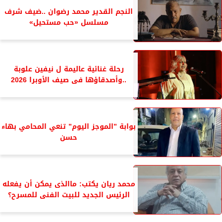
النجم القدير محمد رضوان ..ضيف شرف
مسلسل «حب مستحيل»
رحلة غنائية عاليمة ل نيفين علوبة
..وأصدقاؤها فى صيف الأوبرا 2026
بوابة ”الموجز اليوم” تنعي المحامي بهاء
حسن
محمد ريان يكتب: ماالذى يمكن أن يفعله
الرئيس الجديد للبيت الفنى للمسرح؟