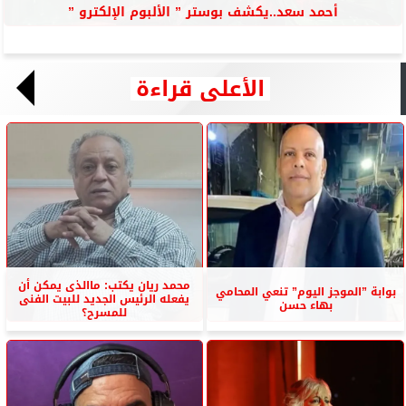
أحمد سعد..يكشف بوستر ” الألبوم الإلكترو ”
الأعلى قراءة
محمد ريان يكتب: ماالذى يمكن أن
بوابة ”الموجز اليوم” تنعي المحامي
يفعله الرئيس الجديد للبيت الفنى
بهاء حسن
للمسرح؟