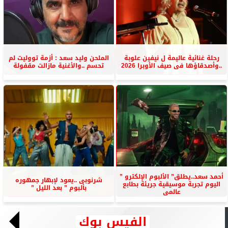
رحلة غنائية عاليمة ل نيفين علوبة
الملحن وليد سعد : أزمة تووليت لم
..وأصدقاؤها فى صيف الأوبرا 2026
تحسم ..والأغنية مازالت مقفولة
أحمد سعد..يطلق” الألبوم الإلكترو ”
شرنوبى ..يعود لإبهار جمهوره
اليوم تجربة موسيقية جريئة بطابع
بألبوم ” بعد الليل ”
عالمى
الفيس بوك