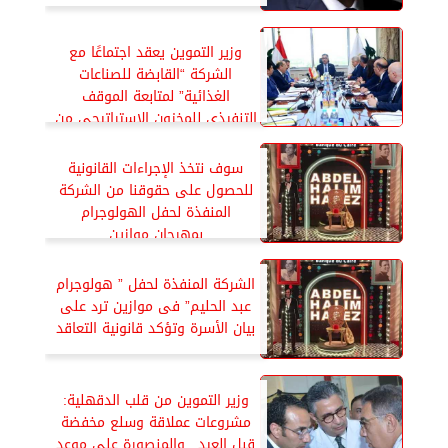
وزير التموين يعقد اجتماعًا مع
الشركة “القابضة للصناعات
الغذائية” لمتابعة الموقف
التنفيذي للمخزون الاستراتيجي من
السلع الأساسية وضمان توافرها
وانتظام التوزيع
سوف نتخذ الإجراءات القانونية
للحصول على حقوقنا من الشركة
المنفذة لحفل الهولوجرام
بمهرجان موازين
الشركة المنفذة لحفل ” هولوجرام
عبد الحليم” فى موازين ترد على
بيان الأسرة وتؤكد قانونية التعاقد
وزير التموين من قلب الدقهلية:
مشروعات عملاقة وسلع مخفضة
قبل العيد.. والمنصورة على موعد