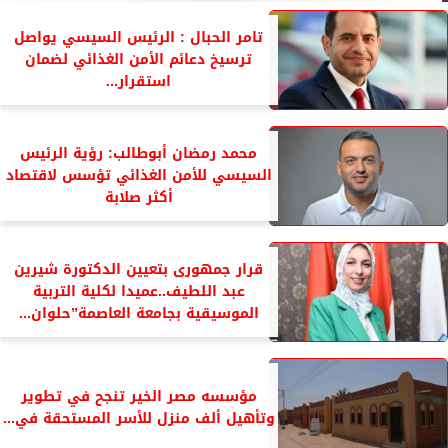
تامر الحبال : الرئيس السيسي يواصل
ترسيخ دعائم الأمن الغذائي لضمان
استقرار...
محمد رمضان أبوطالب: رؤية الرئيس
السيسي للأمن الغذائي تؤسس لاقتصاد
أكثر صلابة
قرار جمهورى بتعيين الدكتورة شيرين
عبد اللطيف..عميدا لكلية التربية
الموسيقية بجامعة العاصمة”حلوان...
مؤسسه مصر الخير تنجح في تطوير
وتأهيل ألف منزل للأسر المستحقة في...