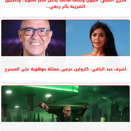
فخري الفقي: مليون ونصف هاتف يدخل مصر سنويًا.. وتطبيق
الضريبة بأثر رجعي...
أشرف عبد الباقي: كارولين عزمى..ممثلة موهوبة على المسرح