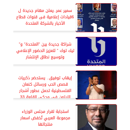
سمير عمر..يعلن مهام جديدة ل
6قيادات إعلامية فى قنوات قطاع
الأخبار بالشركة المتحدة
شراكة جديدة بين ”المتحدة” و”
تيك توك ” لتعزيز الحضور الإعلامي
وتوسيع نطاق الإنتشار
إيهاب توفيق.. يستحضر ذكريات
قصص الحب ورسائل كنعان
الفلسطينية تحمل عطور أشجار
الزيتون فى محكي القلعة 33
استجابة لقرار مجلس الوزراء
مجموعة العربي تُخفض اسعار
منتجاتها