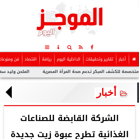
أخبار
تقارير وتحقيقات
الداخلية اليوم
رياضة
اقتصاد
فن ومنوعات
كشف المبكر تدعم صحة المرأة المصرية
الملحن وليد سعد : أزمة تو
أخبار
الشركة القابضة للصناعات
الغذائية تطرح عبوة زيت جديدة