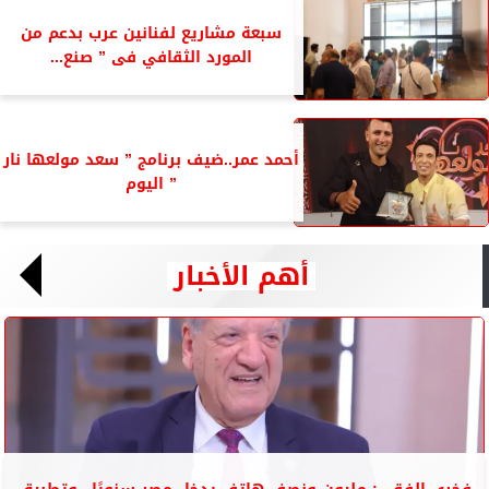
سبعة مشاريع لفنانين عرب بدعم من
المورد الثقافي فى ” صنع...
أحمد عمر..ضيف برنامج ” سعد مولعها نار
” اليوم
أهم الأخبار