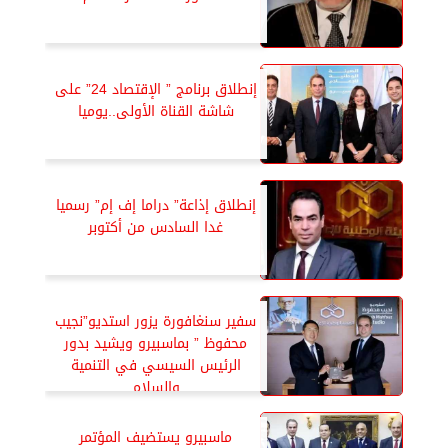
إنطلاق برنامج ” الإقتصاد 24” على
شاشة القناة الأولى..يوميا
إنطلاق إذاعة” دراما إف إم” رسميا
غدا السادس من أكتوبر
سفير سنغافورة يزور استديو”نجيب
محفوظ ” بماسبيرو ويشيد بدور
الرئيس السيسي في التنمية
والسلام
ماسبيرو يستضيف المؤتمر