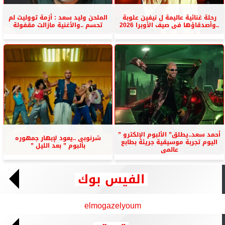
رحلة غنائية عاليمة ل نيفين علوبة
الملحن وليد سعد : أزمة تووليت لم
..وأصدقاؤها فى صيف الأوبرا 2026
تحسم ..والأغنية مازالت مقفولة
أحمد سعد..يطلق” الألبوم الإلكترو ”
شرنوبى ..يعود لإبهار جمهوره
اليوم تجربة موسيقية جريئة بطابع
بألبوم ” بعد الليل ”
عالمى
الفيس بوك
elmogazelyoum