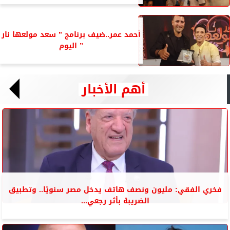
أحمد عمر..ضيف برنامج ” سعد مولعها نار
” اليوم
أهم الأخبار
فخري الفقي: مليون ونصف هاتف يدخل مصر سنويًا.. وتطبيق
الضريبة بأثر رجعي...