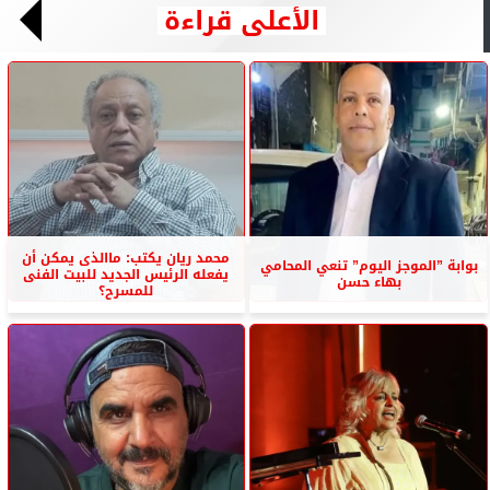
الأعلى قراءة
محمد ريان يكتب: ماالذى يمكن أن
بوابة ”الموجز اليوم” تنعي المحامي
يفعله الرئيس الجديد للبيت الفنى
بهاء حسن
للمسرح؟