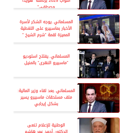
النواب 2025 برئاسة ”هويدا
مصطفى”
المسلماني..يوجه الشكر لأسرة
الأخبار بماسبيرو على التغطية
المميزة لقمة ”شرم الشيخ ”
المسلماني..يفتتح استوديو
”ماسبيرو النهرى” بالمنيل
المسلماني..بعد لقاء وزير المالية:
ملف مستحقات ماسبيرو يسير
بشكل إيجابي
الوطنية للإعلام تنعى
الدكتور..أحمد عمر هاشم