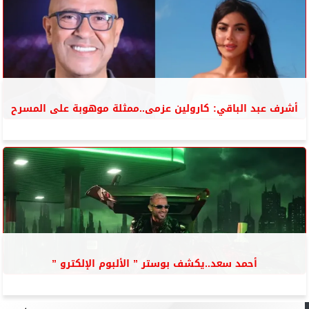
أشرف عبد الباقي: كارولين عزمى..ممثلة موهوبة على المسرح
أحمد سعد..يكشف بوستر ” الألبوم الإلكترو ”