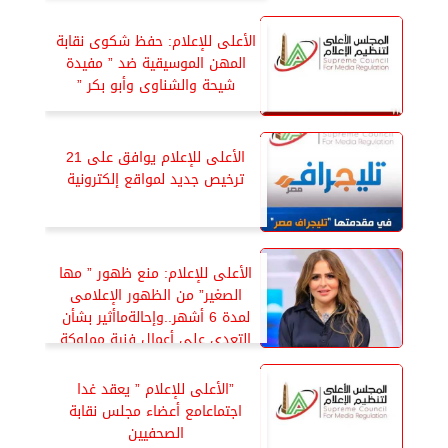
الأعلى للإعلام: حفظ شكوى نقابة
المهن الموسيقية ضد ” مفيدة
شيحة والشناوى وأبو بكر ”
الأعلى للإعلام يوافق على 21
ترخيص جديد لمواقع إلكترونية
الأعلى للإعلام: منع ظهور ” مها
الصغير” من الظهور الإعلامى
لمدة 6 أشهر..وإحالةماأثير بشأن
التعدى على أعمال فنية مملوكة
للغير ل ” النيابة العامة ”
”الأعلى للإعلام ” يعقد غدا
اجتماعامع أعضاء مجلس نقابة
الصحفيين