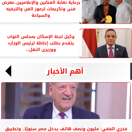
برعاية نقابة الفنانين والإعلاميين..معرض
فنى وتكريمات لرموز الفن والترفيه
والسياحة
وكيل لجنة الإسكان بمجلس النواب
يتقدم بطلب إحاطة لرئيس الوزارء
ووزيرى النقل...
أهم الأخبار
فخري الفقي: مليون ونصف هاتف يدخل مصر سنويًا.. وتطبيق