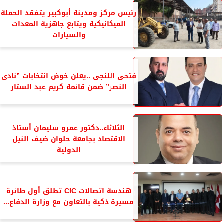
رئيس مركز ومدينة أبوكبير يتفقد الحملة
الميكانيكية ويتابع جاهزية المعدات
والسيارات
فتحى اللنجى ..يعلن خوض انتخابات ”نادى
النصر” ضمن قائمة كريم عبد الستار
الثلاثاء..دكتور عمرو سليمان أستاذ
الاقتصاد بجامعة حلوان ضيف النيل
الدولية
هندسة اتصالات CIC تطلق أول طائرة
مسيرة ذكية بالتعاون مع وزارة الدفاع...