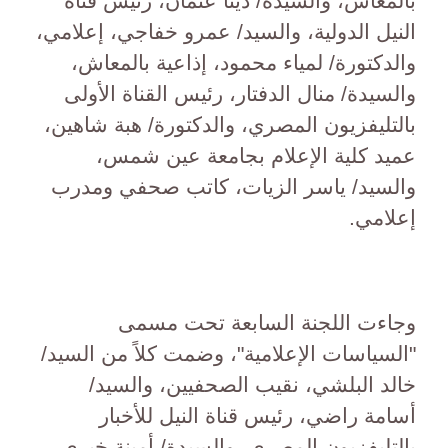
بالمعاش، والسيدة/ دينا عثمان، رئيس قناة
النيل الدولية، والسيد/ عمرو خفاجي، إعلامي،
والدكتورة/ لمياء محمود، إذاعية بالمعاش،
والسيدة/ منال الدفتار، رئيس القناة الأولى
بالتليفزيون المصري، والدكتورة/ هبة شاهين،
عميد كلية الإعلام بجامعة عين شمس،
والسيد/ ياسر الزيات، كاتب صحفي ومدرب
إعلامي.
وجاءت اللجنة السابعة تحت مسمى
"السياسات الإعلامية"، وضمت كلاً من السيد/
خالد البلشي، نقيب الصحفيين، والسيد/
أسامة راضي، رئيس قناة النيل للأخبار
بالتليفزيون المصري، والسيدة/ أمينة خيري،