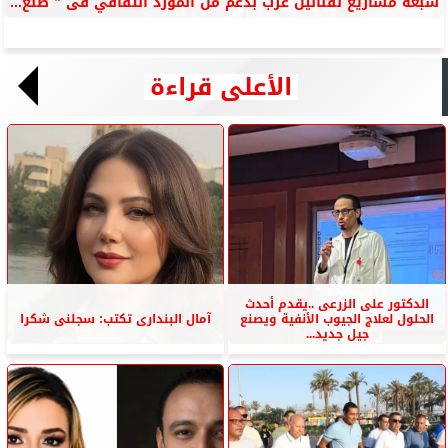
سبعة مشاريع لفنانين عرب بدعم من المورد الثقافي فى ” صنع...
الأعلى قراءة
الدكتور على الزرعى ..يقدم أحدث
الحلول لعلاج الجيوب الأنفية ويصنع
آمال البندارى تكتب: سجلنى شكرا
جيل جديد...