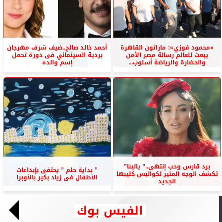
«محمود فوزي»: ماراثون القاهرة
أحمد خالد صالح..ضيف شرف مهرجان
يبعث للعالم رسالة مصر الأمن
بردية السينمائي فى دورة تحمل
والحضارة والرياضة أسلوب...
إسم والده
برد قارس وحب إنتهى..” يالينا”
” بداية حلم ” يحتفى بإبداعات
تكشف الوجه المثير لكواليس كليبها
الأطفال فى زياد بكير بالأوبرا
الجديد
الفيس بوك