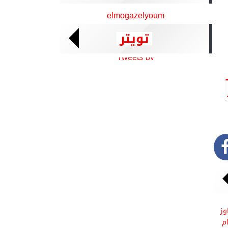
elmogazelyoum
تويتر
Tweets by
وز
يها خلال 3 أيام