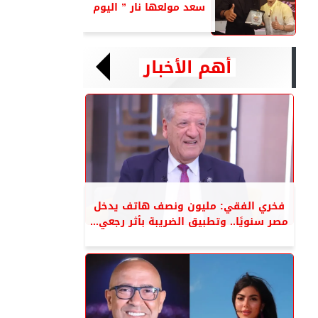
سعد مولعها نار ” اليوم
أهم الأخبار
فخري الفقي: مليون ونصف هاتف يدخل
مصر سنويًا.. وتطبيق الضريبة بأثر رجعي...