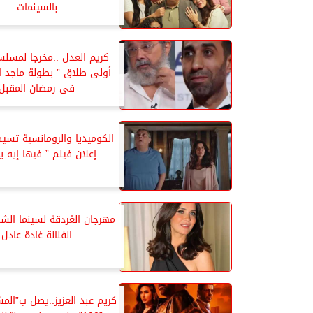
بالسينمات
كريم العدل ..مخرجا لمسل
أولى طلاق ” بطولة ماجد ا
فى رمضان المقبل
الكوميديا والرومانسية تسي
إعلان فيلم ” فيها إيه 
مهرجان الغردقة لسينما الشب
الفنانة غادة عادل