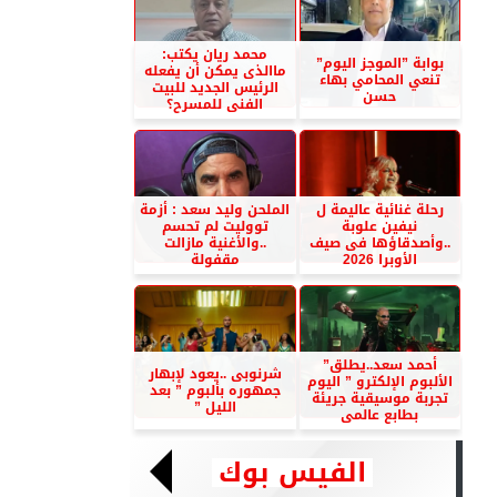
محمد ريان يكتب:
بوابة ”الموجز اليوم”
ماالذى يمكن أن يفعله
تنعي المحامي بهاء
الرئيس الجديد للبيت
حسن
الفنى للمسرح؟
رحلة غنائية عاليمة ل
الملحن وليد سعد : أزمة
نيفين علوبة
تووليت لم تحسم
..وأصدقاؤها فى صيف
..والأغنية مازالت
الأوبرا 2026
مقفولة
أحمد سعد..يطلق”
شرنوبى ..يعود لإبهار
الألبوم الإلكترو ” اليوم
جمهوره بألبوم ” بعد
تجربة موسيقية جريئة
الليل ”
بطابع عالمى
الفيس بوك