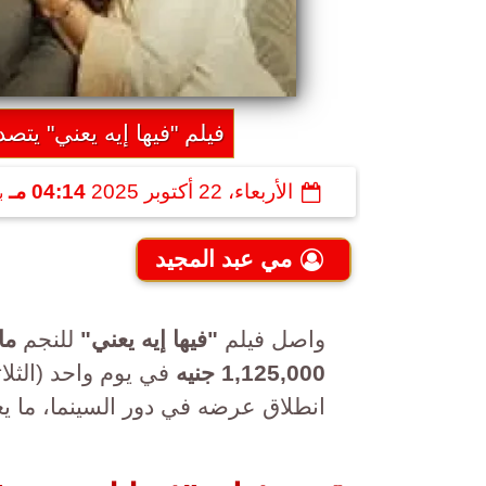
فيلم "فيها إيه يعني" يتصدر شبا
الأربعاء، 22 أكتوبر 2025
04:14 مـ
ب
مي عبد المجيد
واصل فيلم
"فيها إيه يعني"
للنجم
ما
1,125,000 جنيه
في يوم واحد (الثلاث
انطلاق عرضه في دور السينما، ما يع