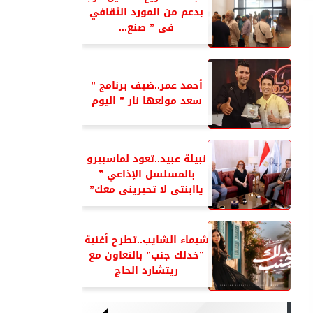
بدعم من المورد الثقافي
فى ” صنع...
أحمد عمر..ضيف برنامج ”
سعد مولعها نار ” اليوم
نبيلة عبيد..تعود لماسبيرو
بالمسلسل الإذاعي ”
ياابنتى لا تحيرينى معك”
شيماء الشايب..تطرح أغنية
”خدلك جنب” بالتعاون مع
ريتشارد الحاج