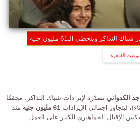
ك التذاكر ويتخطى الـ61 مليون جنيه
توقيت القاهرة
جد الكدواني
تصدّره لإيرادات شباك التذاكر، محققًا
اء)، ليتجاوز إجمالي الإيرادات
61 مليون جنيه
منذ
كس الإقبال الجماهيري الكبير على العمل.