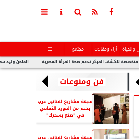
ن والحياة
أراء ومقالات
مجتمع

ف المبكر تدعم صحة المرأة المصرية
الملحن وليد سعد : أزمة توول
فن ومنوعات
سبعة مشاريع لفنانين عرب
بدعم من المورد الثقافي
في ”صنع بسحرك”
سبعة مشاريع لفنانين عرب