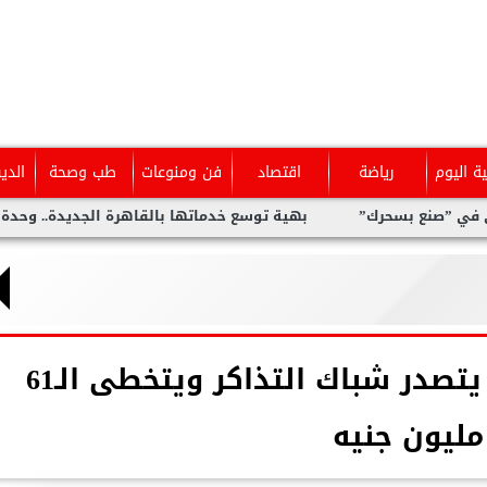
ية اليوم
رياضة
اقتصاد
فن ومنوعات
طب وصحة
الدي
حرك”
بهية توسع خدماتها بالقاهرة الجديدة.. وحدة متخصصة للكش
فيلم ”فيها إيه يعني” يتصدر شباك التذاكر ويتخطى الـ61
مليون جنيه