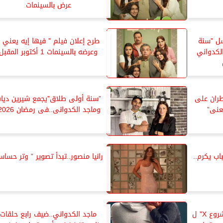
عرض بالسينمات
سل ”سنة
طرح إعلان فيلم ” فيها إيه يعني ”
لكدواني
وعرضه بالسينمات 1 أكتوبر المقبل
طران على
”سنة أولى طلاق”يجمع شيرين ديا
يعنى”
وماجد الكدوانى..فى رمضان 2026،
اب يكرم..
رانيا منصور..تبدأ تصوير ” وتر حسا
كريم عبد العزيز..يصل ب”المشروع X” ل
ماجد الكدواني..ضيف رابع حلقات