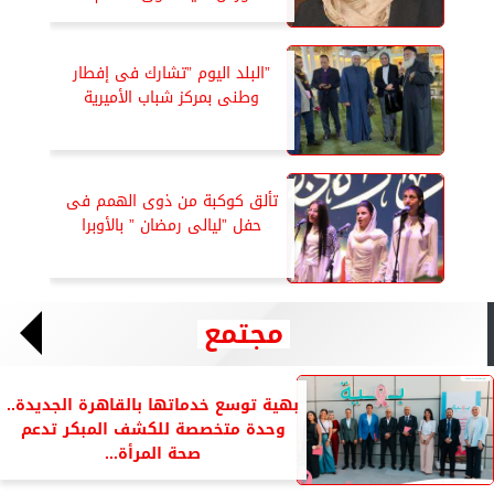
”البلد اليوم ”تشارك فى إفطار
وطنى بمركز شباب الأميرية
تألق كوكبة من ذوى الهمم فى
حفل ”ليالى رمضان ” بالأوبرا
مجتمع
بهية توسع خدماتها بالقاهرة الجديدة..
وحدة متخصصة للكشف المبكر تدعم
صحة المرأة...