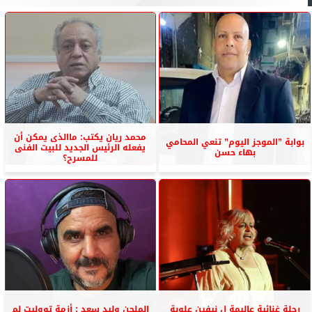
محمد ريان يكتب: ماالذى يمكن أن
بوابة ”الموجز اليوم” تنعي المحامي
يفعله الرئيس الجديد للبيت الفنى
بهاء حسن
للمسرح؟
رحلة غنائية عاليمة ل نيفين علوبة
الملحن وليد سعد : أزمة تووليت لم