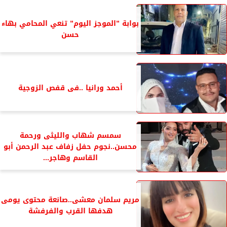
بوابة ”الموجز اليوم” تنعي المحامي بهاء
حسن
أحمد ورانيا ..فى قفص الزوجية
سمسم شهاب والليثى ورحمة
محسن..نجوم حفل زفاف عبد الرحمن أبو
القاسم وهاجر...
مريم سلمان معشى..صانعة محتوى يومى
هدفها القرب والفرفشة