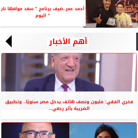
أحمد عمر..ضيف برنامج ” سعد مولعها نار
” اليوم
أهم الأخبار
فخري الفقي: مليون ونصف هاتف يدخل مصر سنويًا.. وتطبيق
الضريبة بأثر رجعي...