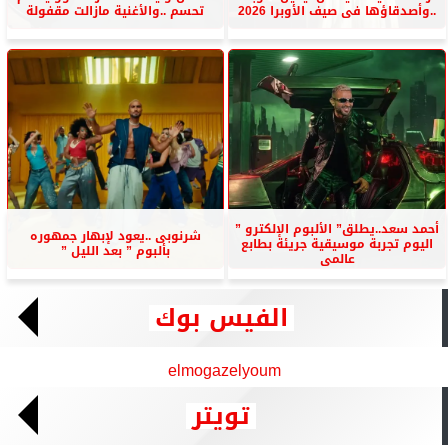
..وأصدقاؤها فى صيف الأوبرا 2026
تحسم ..والأغنية مازالت مقفولة
أحمد سعد..يطلق” الألبوم الإلكترو ”
شرنوبى ..يعود لإبهار جمهوره
اليوم تجربة موسيقية جريئة بطابع
بألبوم ” بعد الليل ”
عالمى
الفيس بوك
elmogazelyoum
تويتر