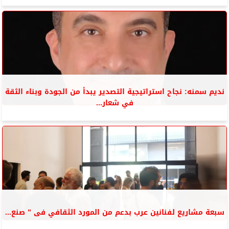
نديم سمنه: نجاح استراتيجية التصدير يبدأ من الجودة وبناء الثقة
في شعار...
سبعة مشاريع لفنانين عرب بدعم من المورد الثقافي فى ” صنع...