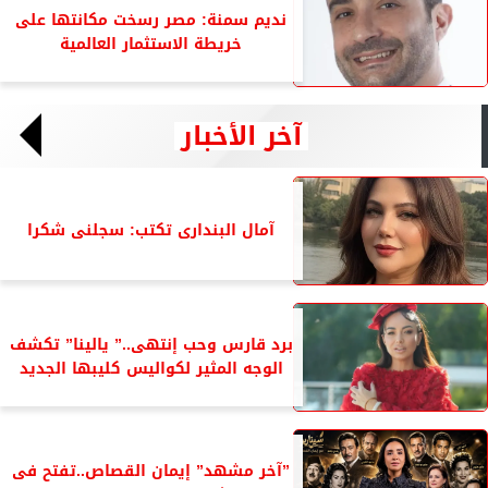
نديم سمنة: مصر رسخت مكانتها على
خريطة الاستثمار العالمية
آخر الأخبار
آمال البندارى تكتب: سجلنى شكرا
برد قارس وحب إنتهى..” يالينا” تكشف
الوجه المثير لكواليس كليبها الجديد
”آخر مشهد” إيمان القصاص..تفتح فى