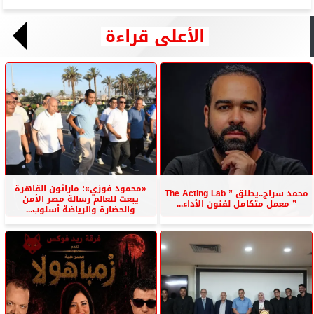
الأعلى قراءة
«محمود فوزي»: ماراثون القاهرة
محمد سراج..يطلق ” The Acting Lab
يبعث للعالم رسالة مصر الأمن
” معمل متكامل لفنون الأداء...
والحضارة والرياضة أسلوب...