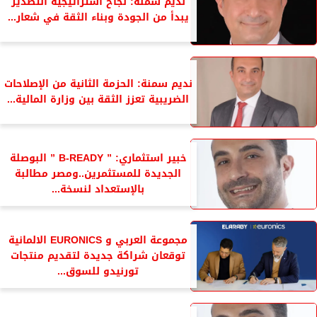
نديم سمنه: نجاح استراتيجية التصدير
يبدأ من الجودة وبناء الثقة في شعار...
نديم سمنة: الحزمة الثانية من الإصلاحات
الضريبية تعزز الثقة بين وزارة المالية...
خبير استثماري: ” B-READY ” البوصلة
الجديدة للمستثمرين..ومصر مطالبة
بالإستعداد لنسخة...
مجموعة العربي و EURONICS الالمانية
توقعان شراكة جديدة لتقديم منتجات
تورنيدو للسوق...