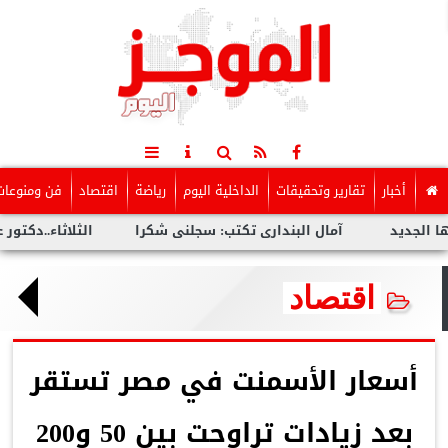
أخبار
تقارير وتحقيقات
الداخلية اليوم
رياضة
اقتصاد
فن ومنوعات
آمال البندارى تكتب: سجلنى شكرا
الثلاثاء..دكتور عمرو سليم
اقتصاد
أسعار الأسمنت في مصر تستقر
بعد زيادات تراوحت بين 50 و200