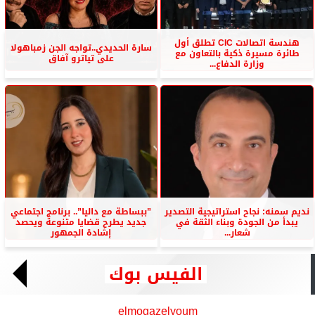
هندسة اتصالات CIC تطلق أول
سارة الحديدي..تواجه الجن زمباهولا
طائرة مسيرة ذكية بالتعاون مع
على تياترو آفاق
وزارة الدفاع...
نديم سمنه: نجاح استراتيجية التصدير
”ببساطة مع داليا”.. برنامج اجتماعي
يبدأ من الجودة وبناء الثقة في
جديد يطرح قضايا متنوعة ويحصد
شعار...
إشادة الجمهور
الفيس بوك
elmogazelyoum