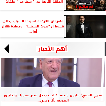
الحلقة الثانية من ” سيناريو ” ملفات...
مهرجان الغردقة لسينما الشباب يطلق
قسما ل ”صوت السينما” ..وحمادة هلال
أول...
أهم الأخبار
فخري الفقي: مليون ونصف هاتف يدخل مصر سنويًا.. وتطبيق
الضريبة بأثر رجعي...