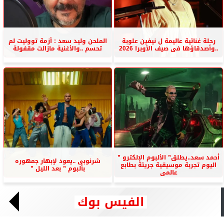
رحلة غنائية عاليمة ل نيفين علوبة
الملحن وليد سعد : أزمة تووليت لم
..وأصدقاؤها فى صيف الأوبرا 2026
تحسم ..والأغنية مازالت مقفولة
أحمد سعد..يطلق” الألبوم الإلكترو ”
شرنوبى ..يعود لإبهار جمهوره
اليوم تجربة موسيقية جريئة بطابع
بألبوم ” بعد الليل ”
عالمى
الفيس بوك