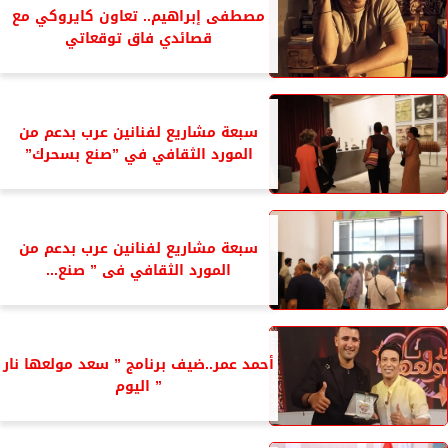
مصطفى إبراهيم.. تعاون كايروكي مع
قصائدي فاق توقعاتي
سبعة مشاريع لفنانين عرب بدعم من
المورد الثقافي في ”صنع بسحرك”
سبعة مشاريع لفنانين عرب بدعم من
المورد الثقافي فى ” صنع...
أحمد عمر..ضيف برنامج ” سعد مولعها نار
” اليوم