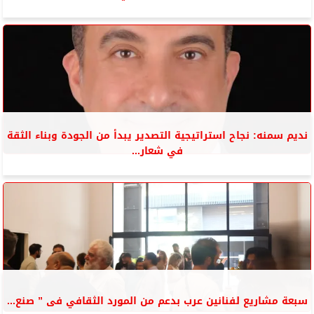
نديم سمنه: نجاح استراتيجية التصدير يبدأ من الجودة وبناء الثقة
في شعار...
سبعة مشاريع لفنانين عرب بدعم من المورد الثقافي فى ” صنع...