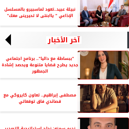
نبيلة عبيد..تعود لماسبيرو بالمسلسل
الإذاعي ” ياابنتى لا تحيرينى معك”
آخر الأخبار
”ببساطة مع داليا”.. برنامج اجتماعي
جديد يطرح قضايا متنوعة ويحصد إشادة
الجمهور
مصطفى إبراهيم.. تعاون كايروكي مع
قصائدي فاق توقعاتي
نديم سمنه: نجاح استراتيجية التصدير