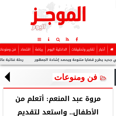
أخبار
تقارير وتحقيقات
الداخلية اليوم
رياضة
اقتصاد
فن ومنوعات
يد يطرح قضايا متنوعة ويحصد إشادة الجمهور
رحلة غنائية عاليمة ل ن
فن ومنوعات
مروة عبد المنعم: أتعلم من
الأطفال.. واستعد لتقديم