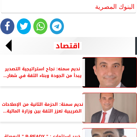
البنوك المصرية
اقتصاد
نديم سمنه: نجاح استراتيجية التصدير
يبدأ من الجودة وبناء الثقة في شعار...
نديم سمنة: الحزمة الثانية من الإصلاحات
الضريبية تعزز الثقة بين وزارة المالية...
خبير استثماري: ” B-READY ” البوصلة