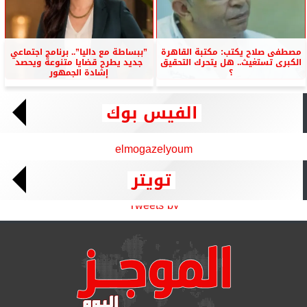
مصطفى صلاح يكتب: مكتبة القاهرة
”ببساطة مع داليا”.. برنامج اجتماعي
الكبرى تستغيث.. هل يتحرك التحقيق
جديد يطرح قضايا متنوعة ويحصد
؟
إشادة الجمهور
الفيس بوك
elmogazelyoum
تويتر
Tweets by