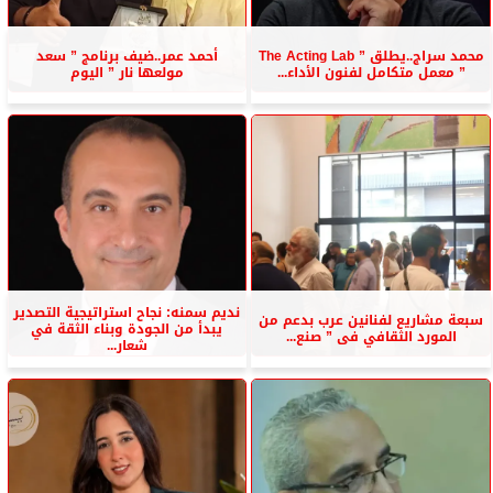
محمد سراج..يطلق ” The Acting Lab
أحمد عمر..ضيف برنامج ” سعد
” معمل متكامل لفنون الأداء...
مولعها نار ” اليوم
نديم سمنه: نجاح استراتيجية التصدير
سبعة مشاريع لفنانين عرب بدعم من
يبدأ من الجودة وبناء الثقة في
المورد الثقافي فى ” صنع...
شعار...