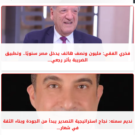
فخري الفقي: مليون ونصف هاتف يدخل مصر سنويًا.. وتطبيق
الضريبة بأثر رجعي...
نديم سمنه: نجاح استراتيجية التصدير يبدأ من الجودة وبناء الثقة
في شعار...