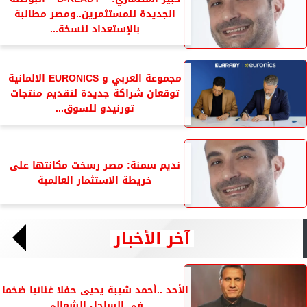
الجديدة للمستثمرين..ومصر مطالبة
بالإستعداد لنسخة...
مجموعة العربي و EURONICS الالمانية
توقعان شراكة جديدة لتقديم منتجات
تورنيدو للسوق...
نديم سمنة: مصر رسخت مكانتها على
خريطة الاستثمار العالمية
آخر الأخبار
الأحد ..أحمد شيبة يحيى حفلا غنائيا ضخما
فى الساحل الشمالي