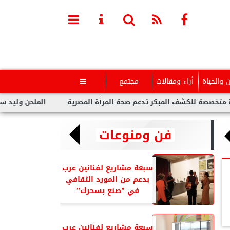
ن والحياة
أراء ومقالات
مجتمع

للكشف المبكر تدعم صحة المرأة المصرية
الملحن وليد سعد : أزمة 
فن ومنوعات
سبعة مشاريع لفنانين عرب
بدعم من المورد الثقافي
في ”صنع بسحرك”
سبعة مشاريع لفنانين عرب