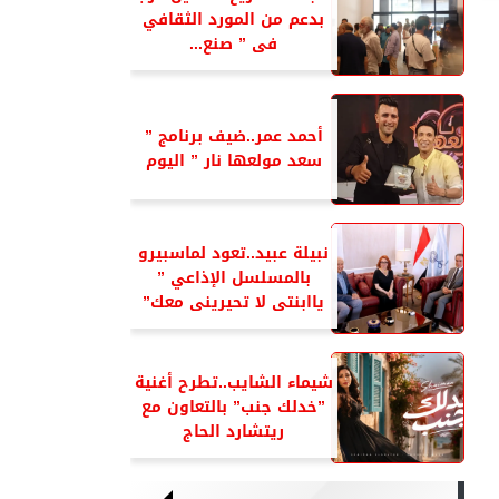
بدعم من المورد الثقافي
فى ” صنع...
أحمد عمر..ضيف برنامج ”
سعد مولعها نار ” اليوم
نبيلة عبيد..تعود لماسبيرو
بالمسلسل الإذاعي ”
ياابنتى لا تحيرينى معك”
شيماء الشايب..تطرح أغنية
”خدلك جنب” بالتعاون مع
ريتشارد الحاج