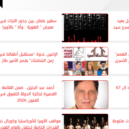
ل بعيد
سهير عثمان..بين جذور التراث فى
سرح سيد
معرض ” الهوية ..وأنا ” بالأوبرا
الهمم”
الإثنين..ندوة ”مستقبل أطفالنا فى
الأسرى
زمن الشاشات” بقصر الأمير طاز
السيمفونى يختنم موسمه ال 67
أحمد عبد الجليل.. ضمن القائمة
القصيرة لجائزة الدولة للتفوق فى
الفنون 2026
ات متنوعة
مواهب الأوبرا للأوركسترا وكورال ذ
القدرات الخاصة تحتفل بالعام الهجر