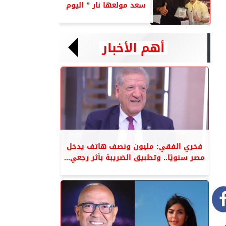
سعد مولعها نار ” اليوم
أهم الأخبار
فخري الفقي: مليون ونصف هاتف يدخل
مصر سنويًا.. وتطبيق الضريبة بأثر رجعي...