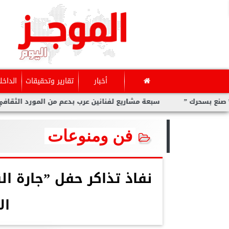
أخبار
تقارير وتحقيقات
الداخل
ك ”
سبعة مشاريع لفنانين عرب بدعم من المورد الثقافي في ”صن
فن ومنوعات
نفاذ تذاكر حفل ”جارة الق
ال