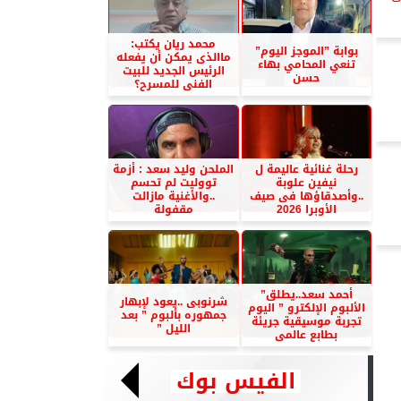
محمد ريان يكتب:
بوابة ”الموجز اليوم”
ماالذى يمكن أن يفعله
تنعي المحامي بهاء
الرئيس الجديد للبيت
حسن
الفنى للمسرح؟
رحلة غنائية عاليمة ل
الملحن وليد سعد : أزمة
نيفين علوبة
تووليت لم تحسم
..وأصدقاؤها فى صيف
..والأغنية مازالت
الأوبرا 2026
مقفولة
أحمد سعد..يطلق”
شرنوبى ..يعود لإبهار
الألبوم الإلكترو ” اليوم
جمهوره بألبوم ” بعد
تجربة موسيقية جريئة
الليل ”
بطابع عالمى
الفيس بوك