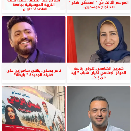
شيرين عبد اللطيف..عميدا لكلية
الموسم الثالث من ” اسمعنى شكرا”
التربية الموسيقية بجامعة
بعد نجاح موسمين...
العاصمة”حلوان...
شيرين الشافعي..تتولى رئاسة
تامر حسنى..يهنئ ساموزين على
المركز الإعلامي لكيان شباب ” إيد
أغنيته الجديدة ” بايظة”
في إيد...