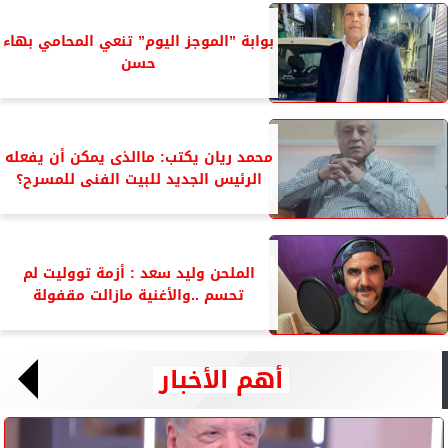
بوابة ”الموجز اليوم” تنعي المحامي بهاء
حسن
محمد ريان يكتب: ماالذى يمكن أن يفعله
الرئيس الجديد للبيت الفنى للمسرح؟
الملحن وليد سعد : أزمة تووليت لم
تحسم ..والأغنية مازالت مقفولة
أهم الأخبار