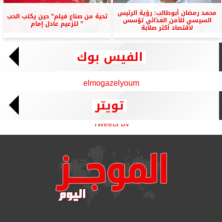
محمد رمضان أبوطالب: رؤية الرئيس
تحية من صناع فيلم” حين يكتب الحب
السيسي للأمن الغذائي تؤسس
” للزعيم عادل إمام
لاقتصاد أكثر صلابة
الفيس بوك
elmogazelyoum
تويتر
Tweets by