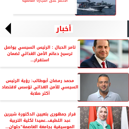
الأحمر على التجارة العالمية
أخبار
تامر الحبال : الرئيس السيسي يواصل
ترسيخ دعائم الأمن الغذائي لضمان
استقرار...
محمد رمضان أبوطالب: رؤية الرئيس
السيسي للأمن الغذائي تؤسس لاقتصاد
أكثر صلابة
قرار جمهورى بتعيين الدكتورة شيرين
عبد اللطيف..عميدا لكلية التربية
الموسيقية بجامعة العاصمة”حلوان...