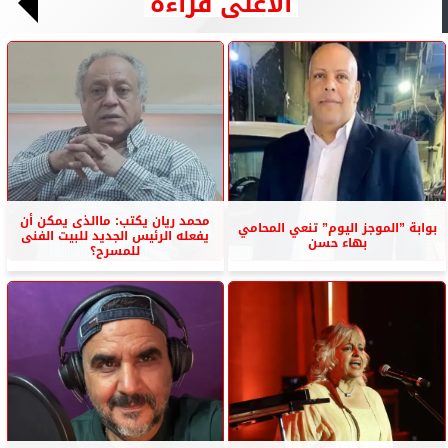
الأعلى قراءة
محمد ريان يكتب: ماالذى يمكن أن
بوابة ”الموجز اليوم” تنعي المحامي
يفعله الرئيس الجديد للبيت الفنى
بهاء حسن
للمسرح؟