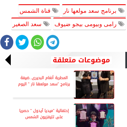
برنامج سعد مولعها نار
قناة الشمس
رامى وبيومى بيجو ضيوف
سعد الصغير
موضوعات متعلقة
المطربة أنغام البحيرى..ضيفة
برنامج ”سعد مولعها نار ” اليوم
إحتفالية ”ميديا آيدول ” حصريا
على تليفزيون الشمس