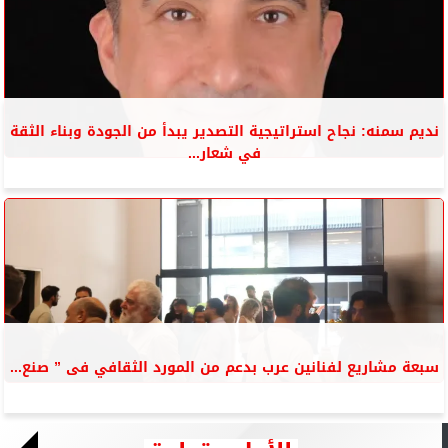
نديم سمنه: نجاح استراتيجية التصدير يبدأ من الجودة وبناء الثقة
في شعار...
سبعة مشاريع لفنانين عرب بدعم من المورد الثقافي فى ” صنع...