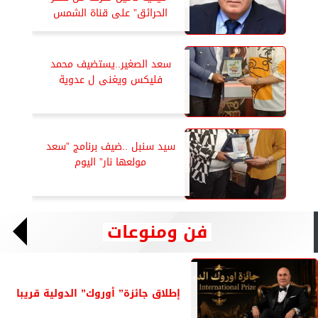
الحرائق” على قناة الشمس
سعد الصغير..يستضيف محمد
فليكس ويغنى ل عدوية
سيد سنبل ..ضيف برنامج ”سعد
مولعها نار” اليوم
فن ومنوعات
إطلاق جائزة” أوروك” الدولية قريبا