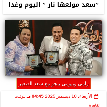
”سعد مولعها نار ” اليوم وغدا
رامى وبيومى بيجو مع سعد الصغير
الأربعاء، 10 ديسمبر 2025
04:45 مـ
بتوقيت
القاهرة