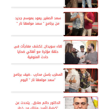
سعد الصغير..يعود بموسم جديد
من برنامج ” سعد مولعها نار ”
لقاء سويدان..تكشف مفاجآت فى
حلقة مؤثرة مع أهالي ضحايا
حادث المنوفية
المطرب باسل محارب ..ضيف برنامج
”سعد مولعها نار ” اليوم
الدكتور حاتم صادق.. يتحدث عن
”كيفية تأمين منزلك من خطر