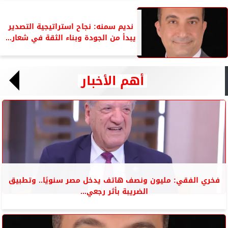
نديم سمنه: نجاح استراتيجية التصدير
يبدأ من الجودة وبناء الثقة في شعار...
أهم الأخبار
فخري الفقي: مليون ونصف هاتف يدخل مصر سنويًا.. وتطبيق
الضريبة بأثر رجعي...