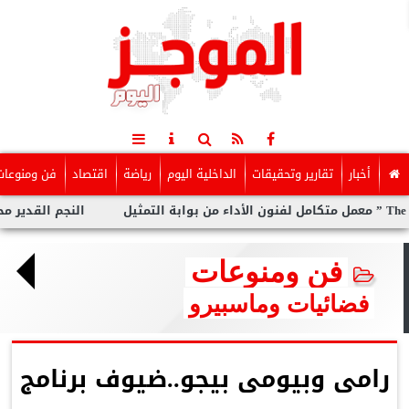
أخبار
تقارير وتحقيقات
الداخلية اليوم
رياضة
اقتصاد
فن ومنوعات
النجم القدير محمد ر
فن ومنوعات
فضائيات وماسبيرو
رامى وبيومى بيجو..ضيوف برنامج