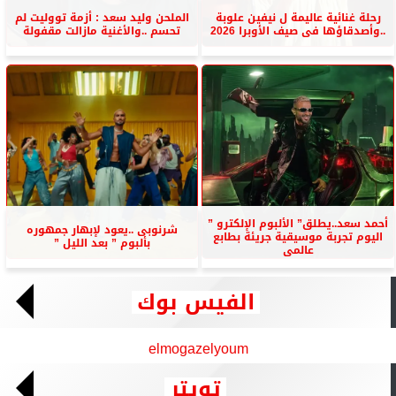
رحلة غنائية عاليمة ل نيفين علوبة
الملحن وليد سعد : أزمة تووليت لم
..وأصدقاؤها فى صيف الأوبرا 2026
تحسم ..والأغنية مازالت مقفولة
أحمد سعد..يطلق” الألبوم الإلكترو ”
شرنوبى ..يعود لإبهار جمهوره
اليوم تجربة موسيقية جريئة بطابع
بألبوم ” بعد الليل ”
عالمى
الفيس بوك
elmogazelyoum
تويتر