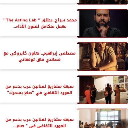
محمد سراج..يطلق ” The Acting Lab ”
معمل متكامل لفنون الأداء...
مصطفى إبراهيم.. تعاون كايروكي مع
قصائدي فاق توقعاتي
سبعة مشاريع لفنانين عرب بدعم من
المورد الثقافي في ”صنع بسحرك”
سبعة مشاريع لفنانين عرب بدعم من
المورد الثقافي فى ” صنع...