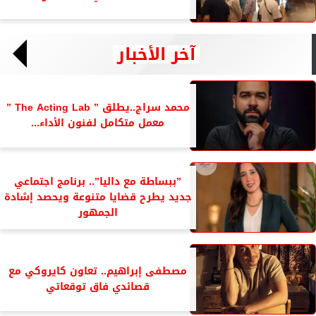
آخر الأخبار
محمد سراج..يطلق ” The Acting Lab ”
معمل متكامل لفنون الأداء...
”ببساطة مع داليا”.. برنامج اجتماعي
جديد يطرح قضايا متنوعة ويحصد إشادة
الجمهور
مصطفى إبراهيم.. تعاون كايروكي مع
قصائدي فاق توقعاتي