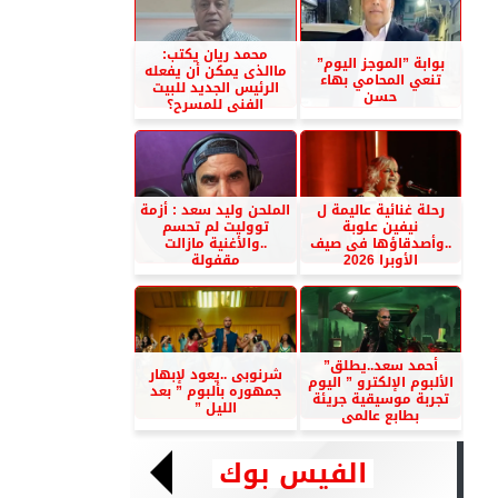
محمد ريان يكتب:
بوابة ”الموجز اليوم”
ماالذى يمكن أن يفعله
تنعي المحامي بهاء
الرئيس الجديد للبيت
حسن
الفنى للمسرح؟
رحلة غنائية عاليمة ل
الملحن وليد سعد : أزمة
نيفين علوبة
تووليت لم تحسم
..وأصدقاؤها فى صيف
..والأغنية مازالت
الأوبرا 2026
مقفولة
أحمد سعد..يطلق”
شرنوبى ..يعود لإبهار
الألبوم الإلكترو ” اليوم
جمهوره بألبوم ” بعد
تجربة موسيقية جريئة
الليل ”
بطابع عالمى
الفيس بوك