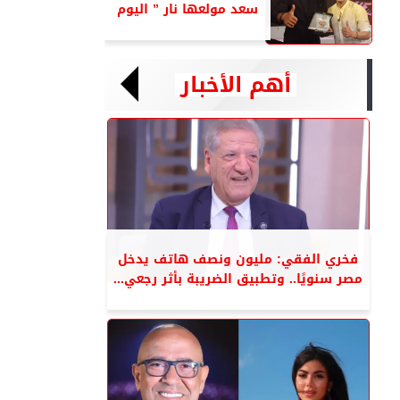
سعد مولعها نار ” اليوم
أهم الأخبار
فخري الفقي: مليون ونصف هاتف يدخل
مصر سنويًا.. وتطبيق الضريبة بأثر رجعي...