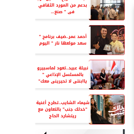
بدعم من المورد الثقافي
فى ” صنع...
أحمد عمر..ضيف برنامج ”
سعد مولعها نار ” اليوم
نبيلة عبيد..تعود لماسبيرو
بالمسلسل الإذاعي ”
ياابنتى لا تحيرينى معك”
شيماء الشايب..تطرح أغنية
”خدلك جنب” بالتعاون مع
ريتشارد الحاج