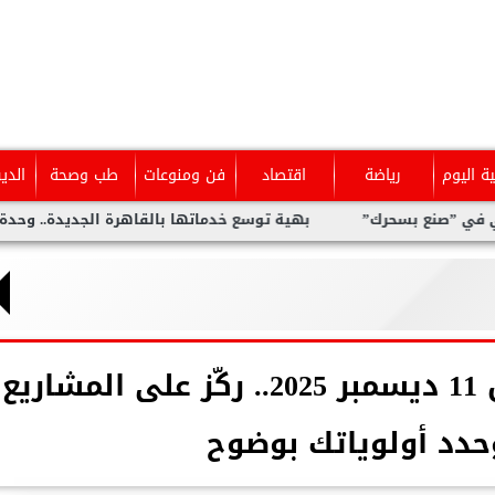
ية اليوم
رياضة
اقتصاد
فن ومنوعات
طب وصحة
الدي
سحرك”
بهية توسع خدماتها بالقاهرة الجديدة.. وحدة متخصصة للك
حظك اليوم برج السرطان 11 ديسمبر 2025.. ركّز على المشاريع
حدد أولوياتك بوضوح