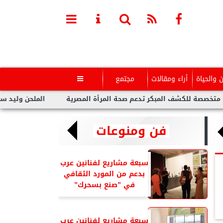
ن والحياة
أراء ومقالات
مجتمع

شف المبكر تدعم صحة المرأة المصرية
الملحن وليد سعد : أزمة توو
فن ومنوعات
سبعة مشاريع لفنانين عرب
بدعم من المورد الثقافي
في ”صنع بسحرك”
سبعة مشاريع لفنانين عرب