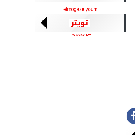
elmogazelyoum
تويتر
Tweets by