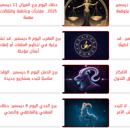
حظك اليوم برج الجوزاء 11 ديسمبر
حظك اليوم برج الميزان 11 ديسم
2025.. مفاجآت وعاطفة وانتقالات
مهمة
ليوم 8 ديسمبر.. قد
برج العقرب اليوم 8 ديسمبر.. قد 
طيفًا
برغبة في تنظيم الملفات أو إنهاء
أعمال مؤجلة
ديسمبر.. الأفكار
برج الحمل اليوم 8 ديسمبر.. الوق
 التحول
مناسبًا للبدء بمشاريع جديدة
8 ديسمبر.. لا تتردد
برج الجدي اليوم 8 ديسمبر: حظك
 الأمر
المهني والعاطفي والصحي