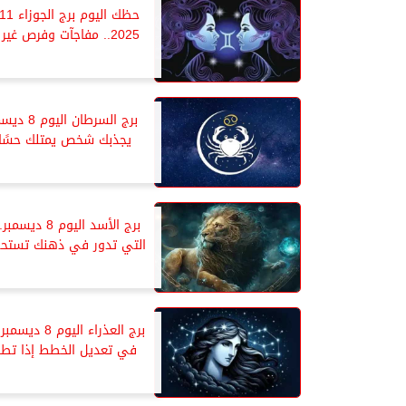
2025.. مفاجآت وفرص غير متوقعة
برج السرطان ا
يجذبك شخص يمتلك حسًا ل
برج الأسد اليوم 8 
التي تدور في ذهنك تستحق
برج العذراء اليوم 
في تعديل الخطط إذا تطلب