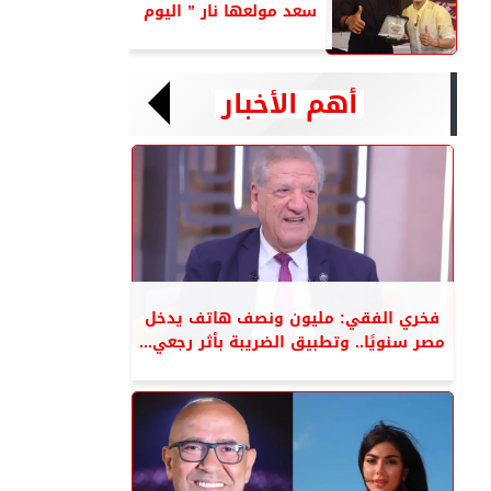
سعد مولعها نار ” اليوم
أهم الأخبار
فخري الفقي: مليون ونصف هاتف يدخل
مصر سنويًا.. وتطبيق الضريبة بأثر رجعي...