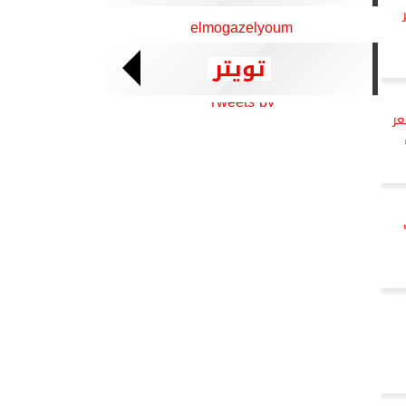
بر
elmogazelyoum
تويتر
Tweets by
تشعر
ت