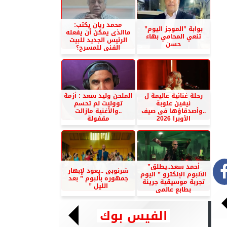
محمد ريان يكتب:
بوابة ”الموجز اليوم”
ماالذى يمكن أن يفعله
تنعي المحامي بهاء
الرئيس الجديد للبيت
حسن
الفنى للمسرح؟
رحلة غنائية عاليمة ل
الملحن وليد سعد : أزمة
نيفين علوبة
تووليت لم تحسم
..وأصدقاؤها فى صيف
..والأغنية مازالت
الأوبرا 2026
مقفولة
أحمد سعد..يطلق”
شرنوبى ..يعود لإبهار
الألبوم الإلكترو ” اليوم
جمهوره بألبوم ” بعد
تجربة موسيقية جريئة
الليل ”
بطابع عالمى
الفيس بوك