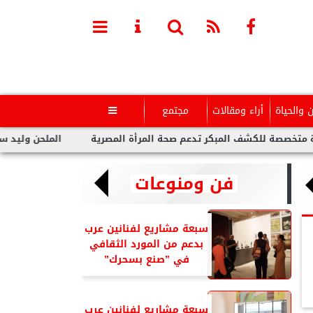
ن والحياة
أراء ومقالات
مجتمع

كشف المبكر تدعم صحة المرأة المصرية
الملحن وليد سعد : أزمة تو
فن ومنوعات
سبعة مشاريع لفنانين عرب
بدعم من المورد الثقافي
في ”صنع بسحرك”
سبعة مشاريع لفنانين عرب