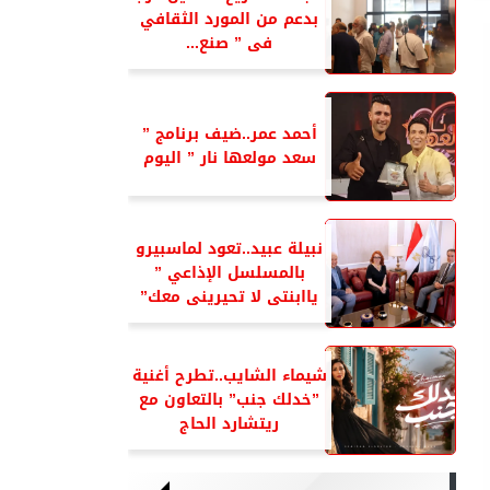
بدعم من المورد الثقافي
فى ” صنع...
أحمد عمر..ضيف برنامج ”
سعد مولعها نار ” اليوم
نبيلة عبيد..تعود لماسبيرو
بالمسلسل الإذاعي ”
ياابنتى لا تحيرينى معك”
شيماء الشايب..تطرح أغنية
”خدلك جنب” بالتعاون مع
ريتشارد الحاج