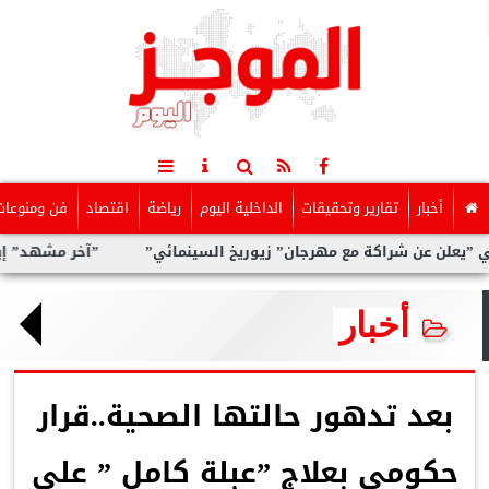
أخبار
تقارير وتحقيقات
الداخلية اليوم
رياضة
اقتصاد
فن ومنوعات
عن شراكة مع مهرجان” زيوريخ السينمائي”
”آخر مشهد” إيمان القص
أخبار
بعد تدهور حالتها الصحية..قرار
حكومى بعلاج ”عبلة كامل ” على