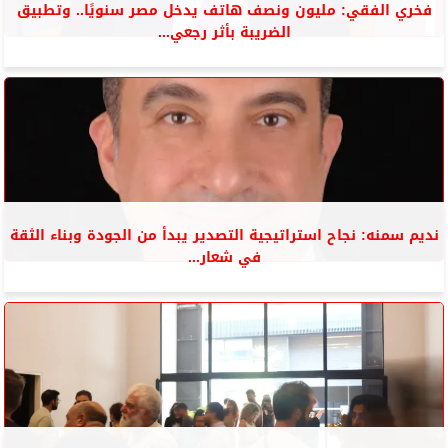
فخري الفقي: مليون ونصف هاتف يدخل مصر سنويًا.. وتطبيق
الضريبة بأثر رجعي...
نديم سمنه: نجاح استراتيجية التصدير يبدأ من الجودة وبناء الثقة
في شعار...