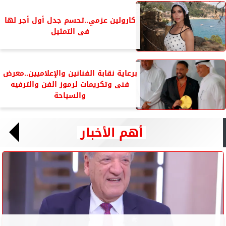
كارولين عزمي..تحسم جدل أول أجر لها
فى التمثيل
برعاية نقابة الفنانين والإعلاميين..معرض
فنى وتكريمات لرموز الفن والترفيه
والسياحة
أهم الأخبار