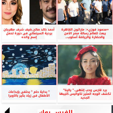
«محمود فوزي»: ماراثون القاهرة
أحمد خالد صالح..ضيف شرف مهرجان
يبعث للعالم رسالة مصر الأمن
بردية السينمائي فى دورة تحمل
والحضارة والرياضة أسلوب...
إسم والده
برد قارس وحب إنتهى..” يالينا”
” بداية حلم ” يحتفى بإبداعات
تكشف الوجه المثير لكواليس كليبها
الأطفال فى زياد بكير بالأوبرا
الجديد
الفيس بوك