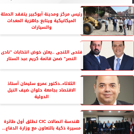
رئيس مركز ومدينة أبوكبير يتفقد الحملة
الميكانيكية ويتابع جاهزية المعدات
والسيارات
فتحى اللنجى ..يعلن خوض انتخابات ”نادى
النصر” ضمن قائمة كريم عبد الستار
الثلاثاء..دكتور عمرو سليمان أستاذ
الاقتصاد بجامعة حلوان ضيف النيل
الدولية
هندسة اتصالات CIC تطلق أول طائرة
مسيرة ذكية بالتعاون مع وزارة الدفاع...