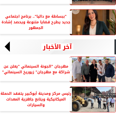
”ببساطة مع داليا”.. برنامج اجتماعي
جديد يطرح قضايا متنوعة ويحصد إشادة
الجمهور
آخر الأخبار
مهرجان ”الجونة السينمائي ”يعلن عن
شراكة مع مهرجان” زيوريخ السينمائي”
رئيس مركز ومدينة أبوكبير يتفقد الحملة
الميكانيكية ويتابع جاهزية المعدات
والسيارات