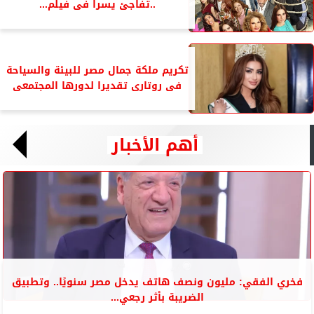
..تفاجئ يسرا فى فيلم...
تكريم ملكة جمال مصر للبيئة والسياحة
فى روتارى تقديرا لدورها المجتمعى
أهم الأخبار
فخري الفقي: مليون ونصف هاتف يدخل مصر سنويًا.. وتطبيق
الضريبة بأثر رجعي...