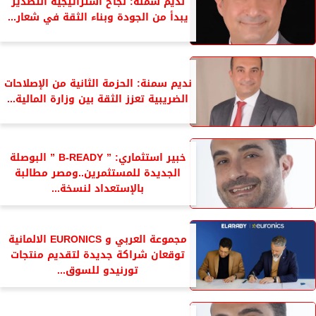
نديم سمنه: نجاح استراتيجية التصدير
يبدأ من الجودة وبناء الثقة في شعار...
نديم سمنة: الحزمة الثانية من الإصلاحات
الضريبية تعزز الثقة بين وزارة المالية...
خبير استثماري: ” B-READY ” البوصلة
الجديدة للمستثمرين..ومصر مطالبة
بالإستعداد لنسخة...
مجموعة العربي و EURONICS الالمانية
توقعان شراكة جديدة لتقديم منتجات
تورنيدو للسوق...