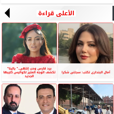
الأعلى قراءة
برد قارس وحب إنتهى..” يالينا”
آمال البندارى تكتب: سجلنى شكرا
تكشف الوجه المثير لكواليس كليبها
الجديد