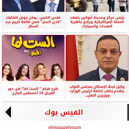
رئيس مركز ومدينة أبوكبير يتفقد
فتحى اللنجى ..يعلن خوض انتخابات
الحملة الميكانيكية ويتابع جاهزية
”نادى النصر” ضمن قائمة كريم عبد
المعدات والسيارات
الستار
وكيل لجنة الإسكان بمجلس النواب
طرح فيلم ” الست لما” فى دور
يتقدم بطلب إحاطة لرئيس الوزارء
العرض 19 أغسطس الجارى
ووزيرى النقل...
الفيس بوك
elmogazelyoum