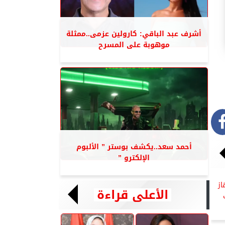
أشرف عبد الباقي: كارولين عزمى..ممثلة
موهوبة على المسرح
أحمد سعد..يكشف بوستر ” الألبوم
الإلكترو ”
وزيع 2000 جهاز
الأعلى قراءة