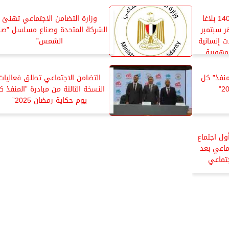
التدخل السريع يتعامل مع 140 بلاغا
وزارة التضامن الاجتماعي تهنئ
ر سبتمبر
الشركة المتحدة وصناع مسلسل ”صن
ت إنسانية
الشمس”
مهورية
نفذ” كل
التضامن الاجتماعي تطلق فعاليات
النسخة الثالثة من مبادرة ”المنفذ ك
يوم حكاية رمضان 2025”
ول اجتماع
ماعي بعد
جتماعي