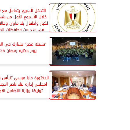
خلال الأسبوع الأول من شه
لكبار وأطفال بلا مأوى وحالا
فى عدد من محافظات الج
”نستله مصر” تشارك فى الم
يوم حكاية رمضان 2025”
الدكتورة مايا مرسي تترأس أ
لمجلس إدارة بنك ناصر الاجت
توليها وزارة التضامن الا