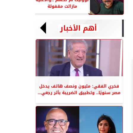
مازالت مقفولة
أهم الأخبار
فخري الفقي: مليون ونصف هاتف يدخل
مصر سنويًا.. وتطبيق الضريبة بأثر رجعي...