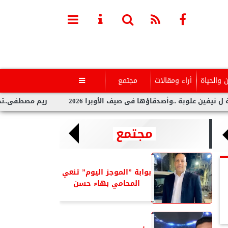
ن والحياة
أراء ومقالات
مجتمع

وبة ..وأصدقاؤها فى صيف الأوبرا 2026
ريم مصطفى..تخطف الأنظار 
مجتمع
بوابة ”الموجز اليوم” تنعي
المحامي بهاء حسن