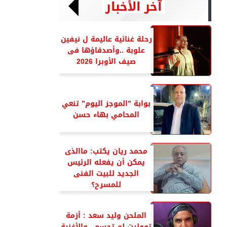
آخر الأخبار
رحلة غنائية عاليمة ل نيفين
علوبة ..وأصدقاؤها فى
صيف الأوبرا 2026
بوابة ”الموجز اليوم” تنعي
المحامي بهاء حسن
محمد ريان يكتب: ماالذى
يمكن أن يفعله الرئيس
الجديد للبيت الفنى
للمسرح؟
الملحن وليد سعد : أزمة
تووليت لم تحسم ..والأغنية