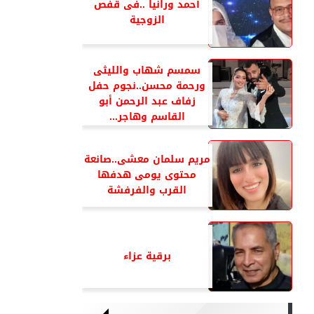
أحمد ورانيا ..فى قفص
الزوجية
سمسم شهاب والليثى
ورحمة محسن..نجوم حفل
زفاف عبد الرحمن أبو
القاسم وهاجر...
مريم سلمان معشى..صانعة
محتوى يومى هدفها
القرب والفرفشة
برقية عزاء