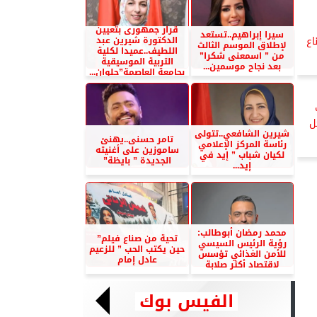
قرار جمهورى بتعيين
سيرا إبراهيم..تستعد
الدكتورة شيرين عبد
اع
لإطلاق الموسم الثالث
اللطيف..عميدا لكلية
من ” اسمعنى شكرا”
التربية الموسيقية
بعد نجاح موسمين...
بجامعة العاصمة”حلوان...
ل
شيرين الشافعي..تتولى
تامر حسنى..يهنئ
رئاسة المركز الإعلامي
ساموزين على أغنيته
لكيان شباب ” إيد في
الجديدة ” بايظة”
إيد...
محمد رمضان أبوطالب:
تحية من صناع فيلم”
رؤية الرئيس السيسي
حين يكتب الحب ” للزعيم
للأمن الغذائي تؤسس
عادل إمام
لاقتصاد أكثر صلابة
الفيس بوك