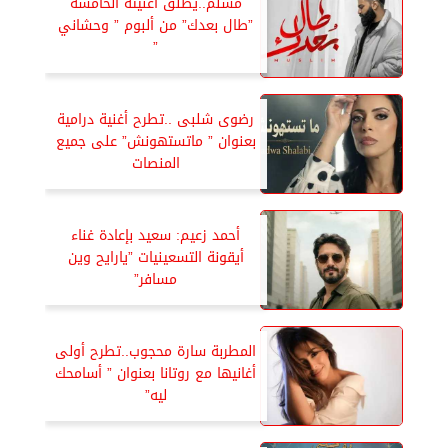
مسلم..يطلق أغنيته الخامسة
”طال بعدك” من ألبوم ” وحشاني
”
رضوى شلبى ..تطرح أغنية درامية
بعنوان ” ماتستهونش” على جميع
المنصات
أحمد زعيم: سعيد بإعادة غناء
أيقونة التسعينيات ”يارايح وين
مسافر”
المطربة سارة محجوب..تطرح أولى
أغانيها مع روتانا بعنوان ” أسامحك
ليه”