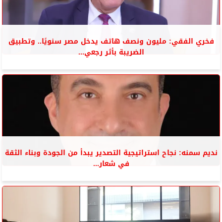
فخري الفقي: مليون ونصف هاتف يدخل مصر سنويًا.. وتطبيق
الضريبة بأثر رجعي...
نديم سمنه: نجاح استراتيجية التصدير يبدأ من الجودة وبناء الثقة
في شعار...