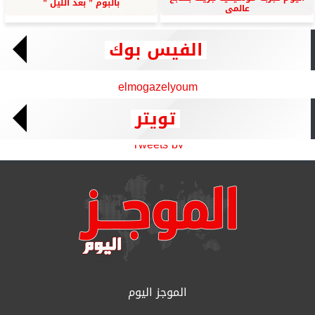
بألبوم ” بعد الليل ”
عالمى
الفيس بوك
elmogazelyoum
تويتر
Tweets by
الموجز اليوم