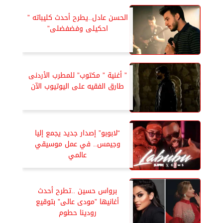
الحسن عادل..يطرح أحدث كليباته ”
احكيلى وفضفضلى”
” أغنية ” مكتوب” للمطرب الأردنى
طارق الفقيه على اليوتيوب الآن
“لابوبو” إصدار جديد يجمع إليا
وجيمس.. في عمل موسيقي
عالمي
برواس حسين ..تطرح أحدث
أغانيها ”مودى عالى” بتوقيع
رودينا حطوم