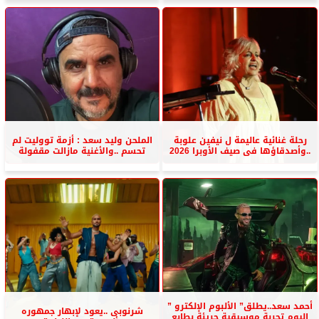
رحلة غنائية عاليمة ل نيفين علوبة
الملحن وليد سعد : أزمة تووليت لم
..وأصدقاؤها فى صيف الأوبرا 2026
تحسم ..والأغنية مازالت مقفولة
أحمد سعد..يطلق” الألبوم الإلكترو ”
شرنوبى ..يعود لإبهار جمهوره
اليوم تجربة موسيقية جريئة بطابع