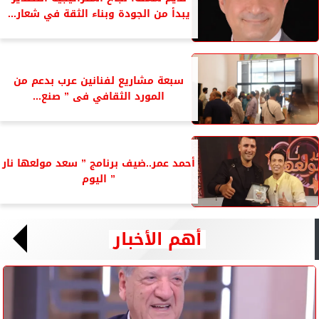
يبدأ من الجودة وبناء الثقة في شعار...
سبعة مشاريع لفنانين عرب بدعم من
المورد الثقافي فى ” صنع...
أحمد عمر..ضيف برنامج ” سعد مولعها نار
” اليوم
أهم الأخبار