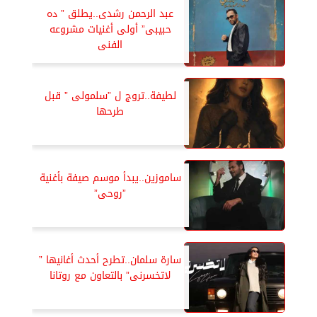
عبد الرحمن رشدى..يطلق ” ده
حبيبى” أولى أغنيات مشروعه
الفنى
لطيفة..تروج ل ”سلمولى ” قبل
طرحها
ساموزين..يبدأ موسم صيفة بأغنية
”روحى”
سارة سلمان..تطرح أحدث أغانيها ”
لاتخسرنى” بالتعاون مع روتانا