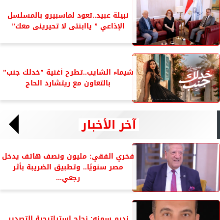
نبيلة عبيد..تعود لماسبيرو بالمسلسل
الإذاعي ” ياابنتى لا تحيرينى معك”
شيماء الشايب..تطرح أغنية ”خدلك جنب”
بالتعاون مع ريتشارد الحاج
آخر الأخبار
فخري الفقي: مليون ونصف هاتف يدخل
مصر سنويًا.. وتطبيق الضريبة بأثر
رجعي...
نديم سمنه: نجاح استراتيجية التصدير