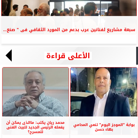
سبعة مشاريع لفنانين عرب بدعم من المورد الثقافي فى ” صنع...
الأعلى قراءة
محمد ريان يكتب: ماالذى يمكن أن
بوابة ”الموجز اليوم” تنعي المحامي
يفعله الرئيس الجديد للبيت الفنى
بهاء حسن
للمسرح؟