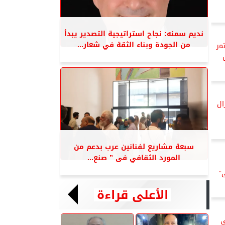
نديم سمنه: نجاح استراتيجية التصدير يبدأ
من الجودة وبناء الثقة في شعار...
مر
ال
سبعة مشاريع لفنانين عرب بدعم من
المورد الثقافي فى ” صنع...
”
الأعلى قراءة
ى