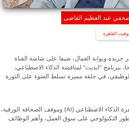
صحفي عبد العظيم القاضى
توقيت القاهرة
جريدة وبوابة العمال، ضيفا على شاشة القناة
احا، ببرنامج "ابديت" لمناقشة الذكاء الاصطناعي،
الوظيفي، ​في حلقة مميزة تسلط الضوء على الثورة
​تتناول الحلقة محاور هامة تتعلق بطفرة الذكاء الاصطناعي (AI) وموقف الصحافة الورقية،
 التطور التكنولوجي على سوق العمل، وأهم الوظائف