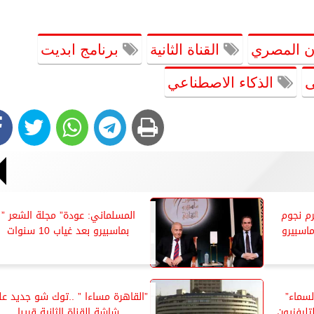
ون المصري
القناة الثانية
برنامج ابديت
ى
الذكاء الاصطناعي
رم نجوم
المسلماني: عودة” مجلة الشعر ”
ماسبيرو
بماسبيرو بعد غياب 10 سنوات
لسماء”
”القاهرة مساءا ” ..توك شو جديد ع
تليفزيون
شاشة القناة الثانية قريبا