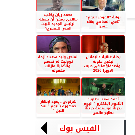
محمد ريان يكتب:
بوابة ”الموجز اليوم”
ماالذى يمكن أن يفعله
تنعي المحامي بهاء
الرئيس الجديد للبيت
حسن
الفنى للمسرح؟
رحلة غنائية عاليمة ل
الملحن وليد سعد : أزمة
نيفين علوبة
تووليت لم تحسم
..وأصدقاؤها فى صيف
..والأغنية مازالت
الأوبرا 2026
مقفولة
أحمد سعد..يطلق”
شرنوبى ..يعود لإبهار
الألبوم الإلكترو ” اليوم
جمهوره بألبوم ” بعد
تجربة موسيقية جريئة
الليل ”
بطابع عالمى
الفيس بوك