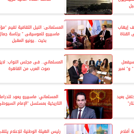
بل
ف إيهاب
المسلمانى: النيل الثقافية تقيم ”مؤت
القناة
ماسبيرو للموسيقى ” برئاسة جمال
بخيت ..يونيو المقبل
 سيفعل
المسلماني.. فى مجلس النواب: لايز
 و” نمبر
صوت العرب من القاهرة
تحتفل بعيد
المسلماني: ماسبيرو يعود للدراما
ار”
التاريخية بمسلسل ”الإمام السيوطى
ة أفلام
رئيس الهيئة الوطنية للإعلام يلتق