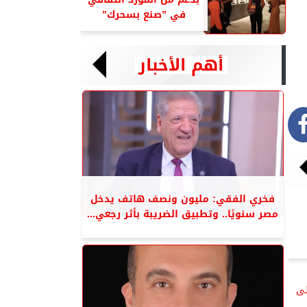
في ”صنع بسحرك”
أهم الأخبار
فخري الفقي: مليون ونصف هاتف يدخل
مصر سنويًا.. وتطبيق الضريبة بأثر رجعي...
لى