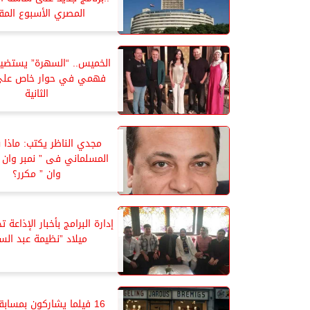
المصري الأسبوع المق
الخميس.. “السهرة” يستضي
فهمي في حوار خاص على 
الثانية
مجدي الناظر يكتب: ماذا
المسلماني فى ” نمبر وان ”
وان ” مكرر؟
إدارة البرامج بأخبار الإذاعة 
ميلاد ”نظيمة عبد الست
16 فيلما يشاركون بمسابق