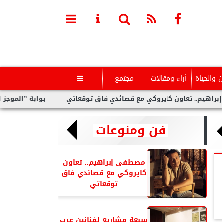
ن والحياة
أراء ومقالات
مجتمع

اون كايروكي مع قصائدي فاق توقعاتي
بوابة ”الموجز اليوم” تنع
فن ومنوعات
مصطفى إبراهيم.. تعاون
كايروكي مع قصائدي فاق
توقعاتي
سبعة مشاريع لفنانين عرب