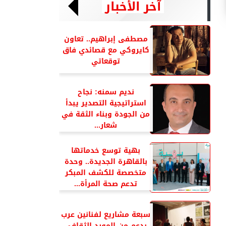
آخر الأخبار
مصطفى إبراهيم.. تعاون
كايروكي مع قصائدي فاق
توقعاتي
نديم سمنه: نجاح
استراتيجية التصدير يبدأ
من الجودة وبناء الثقة في
شعار...
بهية توسع خدماتها
بالقاهرة الجديدة.. وحدة
متخصصة للكشف المبكر
تدعم صحة المرأة...
سبعة مشاريع لفنانين عرب
بدعم من المورد الثقافي