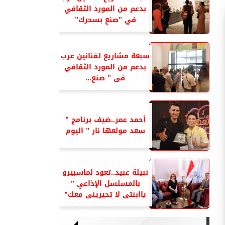
بدعم من المورد الثقافي
في ”صنع بسحرك”
سبعة مشاريع لفنانين عرب
بدعم من المورد الثقافي
فى ” صنع...
أحمد عمر..ضيف برنامج ”
سعد مولعها نار ” اليوم
نبيلة عبيد..تعود لماسبيرو
بالمسلسل الإذاعي ”
ياابنتى لا تحيرينى معك”