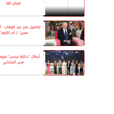
تعرض لها
تفاصيل منح عبد الوهاب ..أغ
عمري” لـ أم كلثوم”*
أبطال ”حكاية نرجس” ضيو
منى الشاذلي