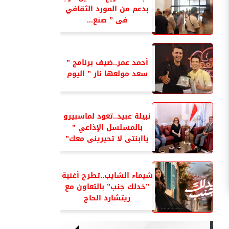
بدعم من المورد الثقافي
فى ” صنع...
أحمد عمر..ضيف برنامج ”
سعد مولعها نار ” اليوم
نبيلة عبيد..تعود لماسبيرو
بالمسلسل الإذاعي ”
ياابنتى لا تحيرينى معك”
شيماء الشايب..تطرح أغنية
”خدلك جنب” بالتعاون مع
ريتشارد الحاج