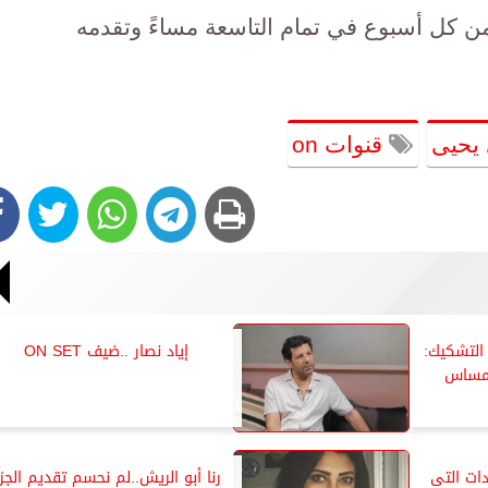
 الخميس من كل أسبوع في تمام التاسعة مساءً وتقدمه
يحيى
قنوات on
التشكيك:
إياد نصار ..ضيف ON SET
المساس
دات التى
رنا أبو الريش..لم نحسم تقديم الجز