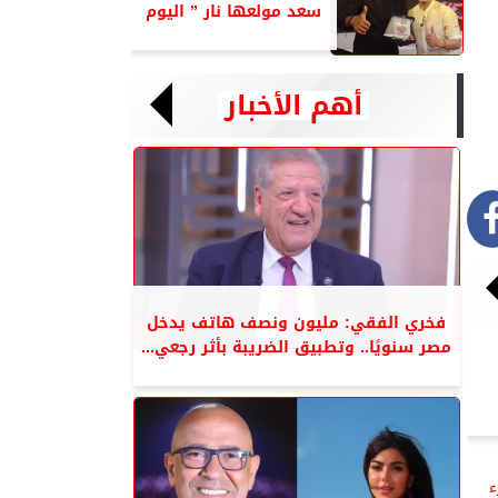
سعد مولعها نار ” اليوم
أهم الأخبار
فخري الفقي: مليون ونصف هاتف يدخل
مصر سنويًا.. وتطبيق الضريبة بأثر رجعي...
ء