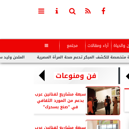
ن والحياة
أراء ومقالات
مجتمع

للكشف المبكر تدعم صحة المرأة المصرية
الملحن وليد سعد : أزمة 
فن ومنوعات
سبعة مشاريع لفنانين عرب
بدعم من المورد الثقافي
في ”صنع بسحرك”
سبعة مشاريع لفنانين عرب