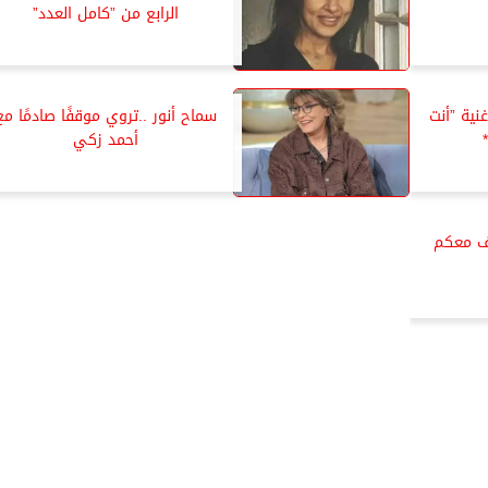
الرابع من ”كامل العدد”
نية ”أنت
سماح أنور ..تروي موقفًا صادمًا مع
أحمد زكي
ف معكم