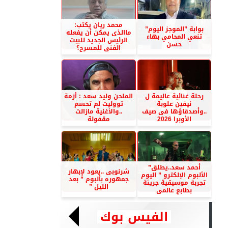
محمد ريان يكتب:
بوابة ”الموجز اليوم”
ماالذى يمكن أن يفعله
تنعي المحامي بهاء
الرئيس الجديد للبيت
حسن
الفنى للمسرح؟
رحلة غنائية عاليمة ل
الملحن وليد سعد : أزمة
نيفين علوبة
تووليت لم تحسم
..وأصدقاؤها فى صيف
..والأغنية مازالت
الأوبرا 2026
مقفولة
أحمد سعد..يطلق”
شرنوبى ..يعود لإبهار
الألبوم الإلكترو ” اليوم
جمهوره بألبوم ” بعد
تجربة موسيقية جريئة
الليل ”
بطابع عالمى
الفيس بوك