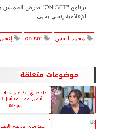
برنامج "ON SET" يعرض
الإعلامية إنجي يحيى.
محمد القس
on set
إنجى 
موضوعات متعلقة
هند صبري ..ردًا على حملات 
أنتمي لمصر.. ولا أقبل 
بسيادتها
أحمد رمزى..يرد على الانتقا