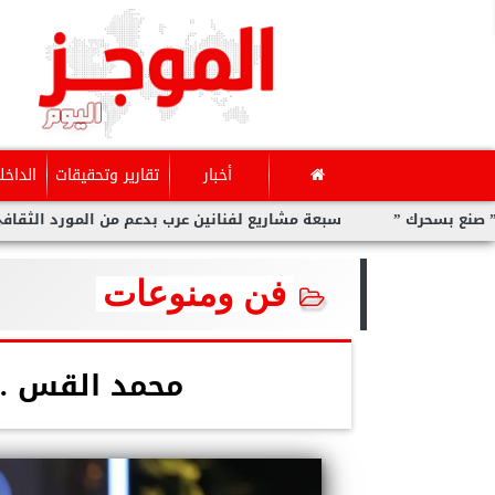
أخبار
تقارير وتحقيقات
الداخل
ك ”
سبعة مشاريع لفنانين عرب بدعم من المورد الثقافي في ”صن
فن ومنوعات
محمد القس ..ضيف ”SET