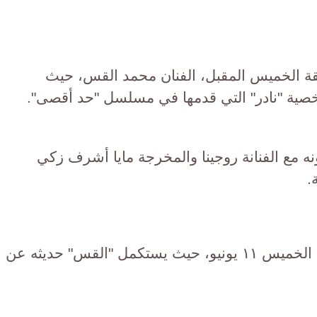
مج "ON SET" في حلقة الخميس المقبل، الفنان محمد القس، حيث
خصية "نادر" التي قدمها في مسلسل "حد أقصى".
ه مع الفنانة روجينا والمخرجة مايا أشرف زكي
.
ويُعرض الجزء الثاني من الحلقة يوم الخميس ١١ يونيو، حيث يستكمل "القس" حديثه عن