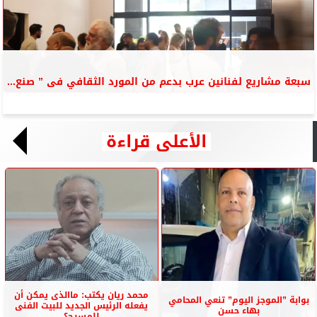
سبعة مشاريع لفنانين عرب بدعم من المورد الثقافي فى ” صنع...
الأعلى قراءة
محمد ريان يكتب: ماالذى يمكن أن
بوابة ”الموجز اليوم” تنعي المحامي
يفعله الرئيس الجديد للبيت الفنى
بهاء حسن
للمسرح؟