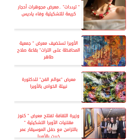
” ترددات” ..معرض مجوهرات أحجار
كريمة للتشكيلية وفاء ياديس
الأوبرا تستضيف معرض ” جمعية
المحافظة على التراث” بقاعة صلاح
طاهر
معرض ”عوالم الفن” للدكتورة
نبيلة الخواص بالأوبرا
وزيرة الثقافة تفتتح معرض ” كنوز
مقتنيات الأوبرا التشكيلية ”
بالتزامن مع حفل الموسيقار عمر
خيرت بالأوبرا