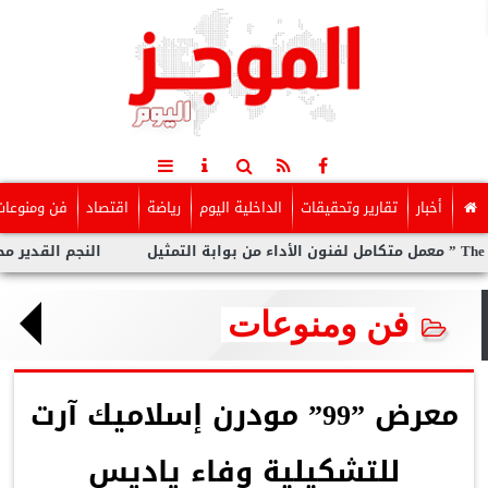
أخبار
تقارير وتحقيقات
الداخلية اليوم
رياضة
اقتصاد
فن ومنوعات
النجم القدير محمد رضوان
فن ومنوعات
معرض ”99” مودرن إسلاميك آرت
للتشكيلية وفاء ياديس