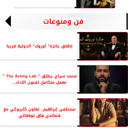
فن ومنوعات
إطلاق جائزة” أوروك” الدولية قريبا
محمد سراج..يطلق ” The Acting Lab ”
معمل متكامل لفنون الأداء...
مصطفى إبراهيم.. تعاون كايروكي مع
قصائدي فاق توقعاتي