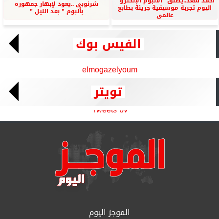
أحمد سعد..يطلق” الألبوم الإلكترو ”
شرنوبى ..يعود لإبهار جمهوره
اليوم تجربة موسيقية جريئة بطابع
بألبوم ” بعد الليل ”
عالمى
الفيس بوك
elmogazelyoum
تويتر
Tweets by
الموجز اليوم