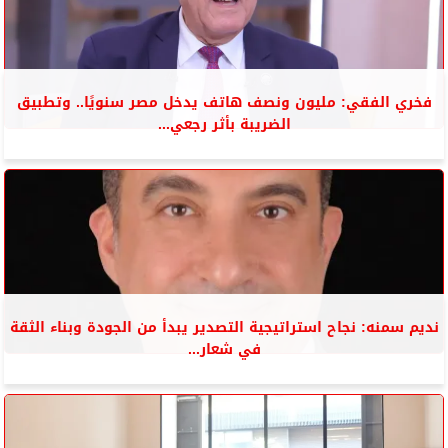
فخري الفقي: مليون ونصف هاتف يدخل مصر سنويًا.. وتطبيق
الضريبة بأثر رجعي...
نديم سمنه: نجاح استراتيجية التصدير يبدأ من الجودة وبناء الثقة
في شعار...