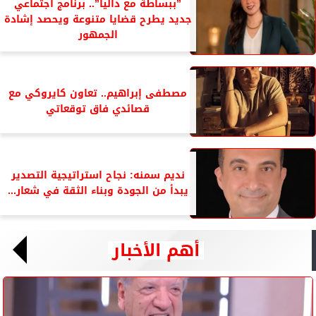
”ببساطة مع داليا”.. برنامج اجتماعي
جديد يطرح قضايا متنوعة ويحصد إشادة
الجمهور
مصطفى إبراهيم.. تعاون كايروكي مع
قصائدي فاق توقعاتي
نديم سمنه: نجاح استراتيجية التصدير
يبدأ من الجودة وبناء الثقة في شعار...
أهم الأخبار